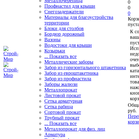
Металлочерепица
0
Профнастил для крыши
0
Снегозадержатели
0
Материалы для благоустройства
Корз
территории
пуст
Блоки для столбов
К с
Бордюр дорожный
ваш
Вазоны
пуст
Водостоки для крыши
Исп
Козырьки
нед
... Показать все
очен
Металлические заборы
выб
Забор из горизонтального штакетника
кат
Забор из евроштакетника
инт
Забор из профнастила
тов
Заборы жалюзи
наж
Металлопрокат
кно
Листовой прокат
кор
Сетка арматурная
Обща
Сетка рабица
руб.
Сортовой прокат
Пере
Трубный прокат
корз
... Показать все
Металлопрокат для физ. лиц
Арматура