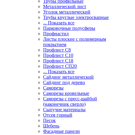
Трубы профильные
Металлический лист
Уголок металлический
Трубы круглые электросварные
... Показать все
Парковочные полусферы
Профнастил
Листы плоские с полимерным
покрытием
Профлист С8
Профлист С10
Профлист С18
Профлист СП20
... Показать все
Сайдинг металлический
Cайдинг под дерево
Саморезы
Саморезы кровельные
Саморезы с пресс-шайбой
(наконечник сверло)
Сыпучие материалы
Отсев горный
Песок
Щебень
Фасадные панели