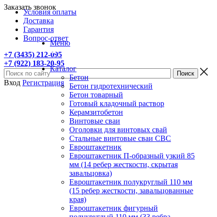
Заказать звонок
Условия оплаты
Доставка
Гарантия
Вопрос-ответ
Меню
+7 (3435) 212-095
+7 (922) 183-20-95
Каталог
Бетон
Вход
Регистрация
Бетон гидротехнический
Бетон товарный
Готовый кладочный раствор
Керамзитобетон
Винтовые сваи
Оголовки для винтовых свай
Стальные винтовые сваи СВС
Евроштакетник
Евроштакетник П-образный узкий 85
мм (14 ребер жесткости, скрытая
завальцовка)
Евроштакетник полукруглый 110 мм
(15 ребер жесткости, завальцованные
края)
Евроштакетник фигурный
полукруглый 110 мм (33 ребра