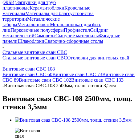
(ЖБИ)
Заглушки для труб
пластиковые
Керамзитоблоки
Кровельные
материалы
Материалы для благоустройства
территории
Металлические
заборы
Металлопрокат
Металлопрокат для физ.
лиц
Парковочные полусферы
Профнастил
Сайдинг
металлический
Саморезы
Сыпучие материалы
Фасадные
панели
Шлакоблоки
Сварочно-сборочные столы
-
Стальные винтовые сваи СВС
Стальные винтовые сваи СВС
Оголовки для винтовых свай
-
Винтовые сваи СВС 108
Винтовые сваи СВС 60
Винтовые сваи СВС 73
Винтовые сваи
СВС 89
Винтовые сваи СВС 102
Винтовые сваи СВС 133
-
Винтовая свая СВС-108 2500мм, толщ. стенки 3,5мм
Винтовая свая СВС-108 2500мм, толщ.
стенки 3,5мм