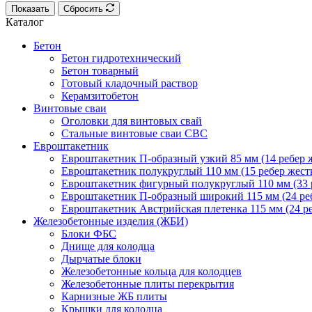
Показать
Сбросить
Каталог
Бетон
Бетон гидротехнический
Бетон товарный
Готовый кладочный раствор
Керамзитобетон
Винтовые сваи
Оголовки для винтовых свай
Стальные винтовые сваи СВС
Евроштакетник
Евроштакетник П-образный узкий 85 мм (14 ребер ж
Евроштакетник полукруглый 110 мм (15 ребер жестк
Евроштакетник фигурный полукруглый 110 мм (33 р
Евроштакетник П-образный широкий 115 мм (24 реб
Евроштакетник Австрийская плетенка 115 мм (24 ре
Железобетонные изделия (ЖБИ)
Блоки ФБС
Днище для колодца
Дырчатые блоки
Железобетонные кольца для колодцев
Железобетонные плиты перекрытия
Карнизные ЖБ плиты
Крышки для колодца