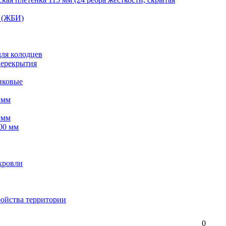
 (ЖБИ)
для колодцев
перекрытия
иковые
 мм
 мм
00 мм
кровли
ройства территории
0