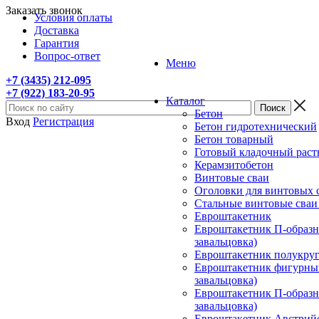
Заказать звонок
Условия оплаты
Доставка
Гарантия
Вопрос-ответ
Меню
+7 (3435) 212-095
+7 (922) 183-20-95
Каталог
Бетон
Вход
Регистрация
Бетон гидротехнический
Бетон товарный
Готовый кладочный раст
Керамзитобетон
Винтовые сваи
Оголовки для винтовых 
Стальные винтовые сва
Евроштакетник
Евроштакетник П-образны
завальцовка)
Евроштакетник полукругл
Евроштакетник фигурный
завальцовка)
Евроштакетник П-образны
завальцовка)
Евроштакетник Австрийск