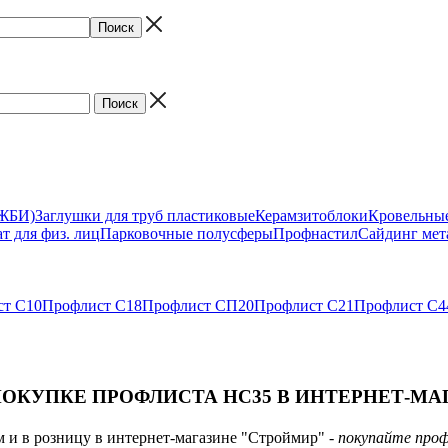
(ЖБИ)
Заглушки для труб пластиковые
Керамзитоблоки
Кровельны
т для физ. лиц
Парковочные полусферы
Профнастил
Сайдинг мет
ст С10
Профлист С18
Профлист СП20
Профлист С21
Профлист С4
ПОКУПКЕ ПРОФЛИСТА НС35 В ИНТЕРНЕТ-МА
и в розницу в интернет-магазине "Строймир"
- покупайте про