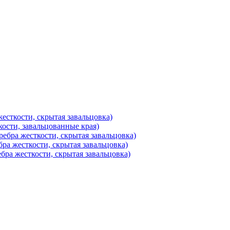
есткости, скрытая завальцовка)
ости, завальцованные края)
ебра жесткости, скрытая завальцовка)
ра жесткости, скрытая завальцовка)
бра жесткости, скрытая завальцовка)