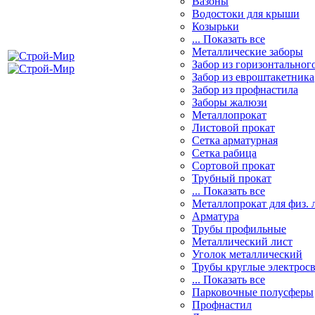
Вазоны
Водостоки для крыши
Козырьки
... Показать все
Металлические заборы
Забор из горизонтальног
Забор из евроштакетника
Забор из профнастила
Заборы жалюзи
Металлопрокат
Листовой прокат
Сетка арматурная
Сетка рабица
Сортовой прокат
Трубный прокат
... Показать все
Металлопрокат для физ. 
Арматура
Трубы профильные
Металлический лист
Уголок металлический
Трубы круглые электрос
... Показать все
Парковочные полусферы
Профнастил