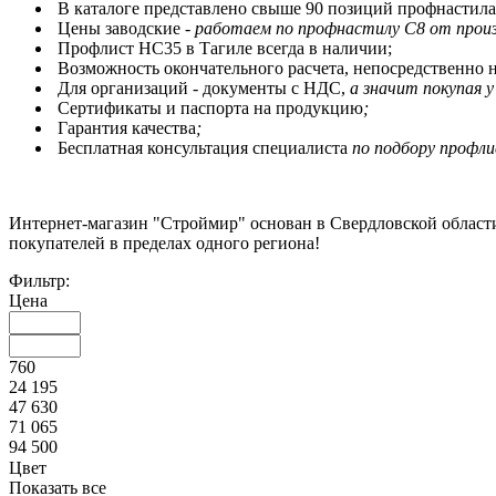
В каталоге представлено свыше 90 позиций профнастила Н
Цены заводские -
работаем по профнастилу С8 от произ
Профлист НС35 в Тагиле всегда в наличии;
Возможность окончательного расчета, непосредственно н
Для организаций - документы с НДС,
а значит покупая 
Сертификаты и паспорта на продукцию
;
Гарантия качества
;
Бесплатная консультация специалиста
по подбору профли
Интернет-магазин "Строймир" основан в Свердловской области 
покупателей в пределах одного региона!
Фильтр:
Цена
760
24 195
47 630
71 065
94 500
Цвет
Показать все