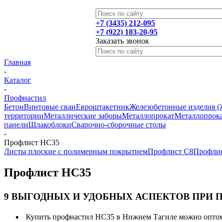
+7 (3435) 212-095
+7 (922) 183-20-95
Заказать звонок
Главная
-
Каталог
-
Профнастил
Бетон
Винтовые сваи
Евроштакетник
Железобетонные изделия 
территории
Металлические заборы
Металлопрокат
Металлопрока
панели
Шлакоблоки
Сварочно-сборочные столы
-
Профлист НС35
Листы плоские с полимерным покрытием
Профлист С8
Профли
Профлист НС35
9 ВЫГОДНЫХ И УДОБНЫХ АСПЕКТОВ ПРИ 
Купить профнастил НС35 в Нижнем Тагиле можно оптом 