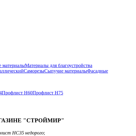
е материалы
Материалы для благоустройства
аллический
Саморезы
Сыпучие материалы
Фасадные
4
Профлист Н60
Профлист Н75
ГАЗИНЕ "СТРОЙМИР"
флист НС35 недорого
;