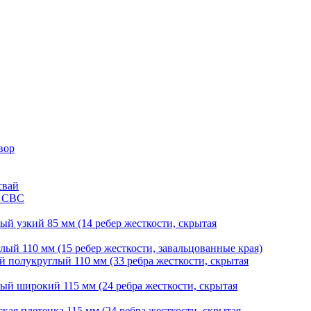
вор
свай
и СВС
й узкий 85 мм (14 ребер жесткости, скрытая
ый 110 мм (15 ребер жесткости, завальцованные края)
 полукруглый 110 мм (33 ребра жесткости, скрытая
й широкий 115 мм (24 ребра жесткости, скрытая
ая плетенка 115 мм (24 ребра жесткости, скрытая