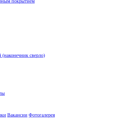
ерным покрытием
 (наконечник сверло)
олы
ики
Вакансии
Фотогалерея