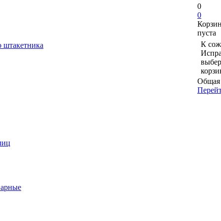
0
0
Корзи
пуста
К сож
о штакетника
Испра
выбер
корзи
Общая 
Перейт
лиц
варные