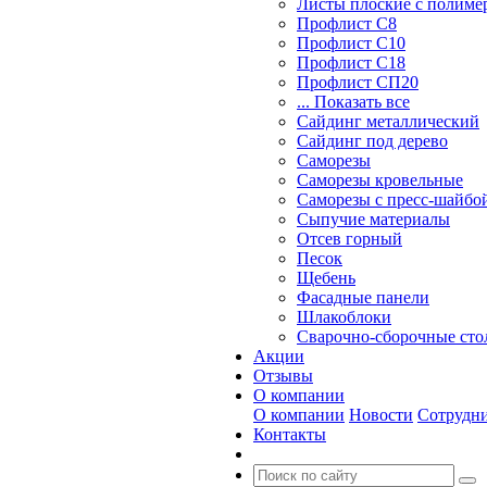
Листы плоские с полим
Профлист С8
Профлист С10
Профлист С18
Профлист СП20
... Показать все
Сайдинг металлический
Cайдинг под дерево
Саморезы
Саморезы кровельные
Саморезы с пресс-шайбой
Сыпучие материалы
Отсев горный
Песок
Щебень
Фасадные панели
Шлакоблоки
Сварочно-сборочные ст
Акции
Отзывы
О компании
О компании
Новости
Сотрудн
Контакты