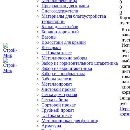
Металлочерепица
0
Профнастил для крыши
0
Снегозадержатели
0
Материалы для благоустройства
Корз
территории
пуст
Блоки для столбов
К с
Бордюр дорожный
ваш
Вазоны
пуст
Водостоки для крыши
Исп
Козырьки
нед
... Показать все
очен
Металлические заборы
выб
Забор из горизонтального штакетника
кат
Забор из евроштакетника
инт
Забор из профнастила
тов
Заборы жалюзи
наж
Металлопрокат
кно
Листовой прокат
кор
Сетка арматурная
Обща
Сетка рабица
руб.
Сортовой прокат
Пере
Трубный прокат
корз
... Показать все
Металлопрокат для физ. лиц
Арматура