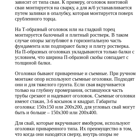
зависит от типа сваи. К примеру, оголовок винтовой
сваи монтируется на сварку, а для ж/б устанавливается
путем заливки в опалубку, которая монтируется поверх
срубленного торца.
На Т-образный оголовок или на гладкий торец
монтируется балочный и плитный ростверк. В таком
случае опоры заглубляют в горизонтальную часть
фундамента или подпирают балку и плиту ростверка.
На П-образных оголовках укладываются только балки с
условием, что ширина П-образной скобы совпадает с
толщиной балки.
Оголовки бывают приваренные и съемные. При ручном
монтаже опор используют съемные оголовки. Подходят
они и для тяжелого грунта. Если свая вкручивается
только на глубину промерзания, оставшуюся часть
трубы срезают и надевают оголовок. Съемные оголовки
имеют стакан, 3-6 косынок и квадрат. Габариты
оголовка: 150х150 или 200х200, для угловых свай могут
быть и больше – 150х300 или 200х400.
Для свай, которые вкручивают ямобуром, используют
оголовки приваренного типа. Их преимущество в том,
что когда они находятся сверху, внутрь опоры не