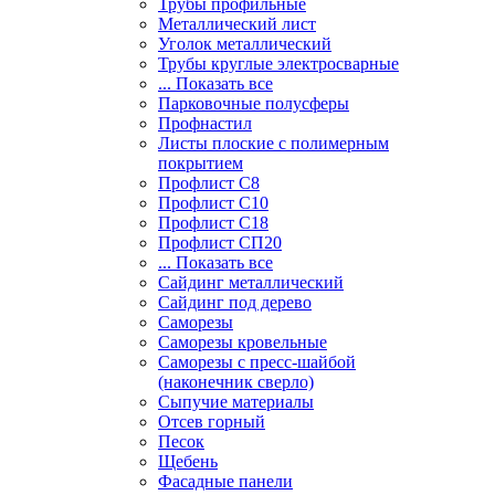
Трубы профильные
Металлический лист
Уголок металлический
Трубы круглые электросварные
... Показать все
Парковочные полусферы
Профнастил
Листы плоские с полимерным
покрытием
Профлист С8
Профлист С10
Профлист С18
Профлист СП20
... Показать все
Сайдинг металлический
Cайдинг под дерево
Саморезы
Саморезы кровельные
Саморезы с пресс-шайбой
(наконечник сверло)
Сыпучие материалы
Отсев горный
Песок
Щебень
Фасадные панели