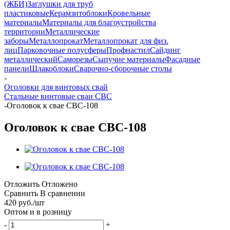
(ЖБИ)
Заглушки для труб
пластиковые
Керамзитоблоки
Кровельные
материалы
Материалы для благоустройства
территории
Металлические
заборы
Металлопрокат
Металлопрокат для физ.
лиц
Парковочные полусферы
Профнастил
Сайдинг
металлический
Саморезы
Сыпучие материалы
Фасадные
панели
Шлакоблоки
Сварочно-сборочные столы
-
Оголовки для винтовых свай
Стальные винтовые сваи СВС
-
Оголовок к свае СВС-108
Оголовок к свае СВС-108
Отложить
Отложено
Сравнить
В сравнении
420
руб.
/шт
Оптом и в розницу
-
+