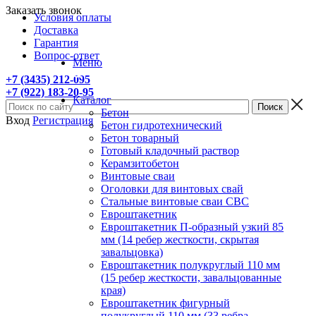
Заказать звонок
Условия оплаты
Доставка
Гарантия
Вопрос-ответ
Меню
+7 (3435) 212-095
+7 (922) 183-20-95
Каталог
Бетон
Вход
Регистрация
Бетон гидротехнический
Бетон товарный
Готовый кладочный раствор
Керамзитобетон
Винтовые сваи
Оголовки для винтовых свай
Стальные винтовые сваи СВС
Евроштакетник
Евроштакетник П-образный узкий 85
мм (14 ребер жесткости, скрытая
завальцовка)
Евроштакетник полукруглый 110 мм
(15 ребер жесткости, завальцованные
края)
Евроштакетник фигурный
полукруглый 110 мм (33 ребра