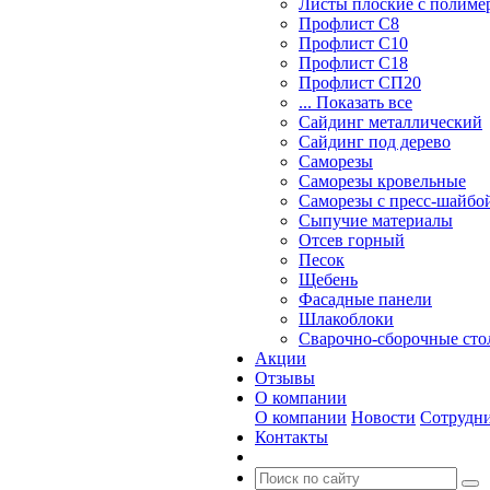
Листы плоские с полим
Профлист С8
Профлист С10
Профлист С18
Профлист СП20
... Показать все
Сайдинг металлический
Cайдинг под дерево
Саморезы
Саморезы кровельные
Саморезы с пресс-шайбой
Сыпучие материалы
Отсев горный
Песок
Щебень
Фасадные панели
Шлакоблоки
Сварочно-сборочные ст
Акции
Отзывы
О компании
О компании
Новости
Сотрудн
Контакты