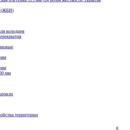
 (ЖБИ)
для колодцев
перекрытия
иковые
 мм
 мм
00 мм
кровли
ройства территории
0