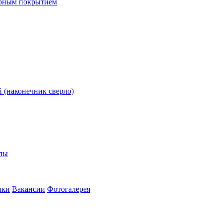
ерным покрытием
 (наконечник сверло)
олы
ики
Вакансии
Фотогалерея