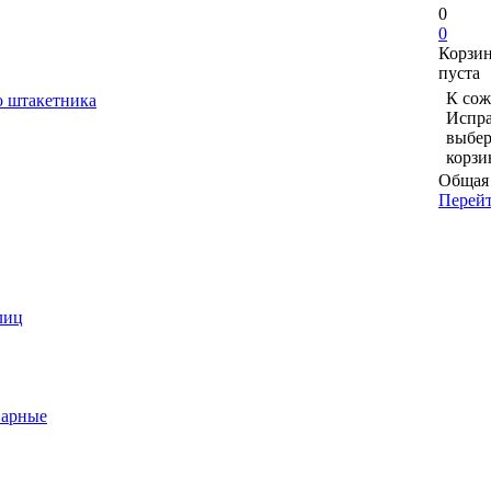
0
0
Корзи
пуста
К сож
о штакетника
Испра
выбер
корзи
Общая 
Перейт
лиц
варные