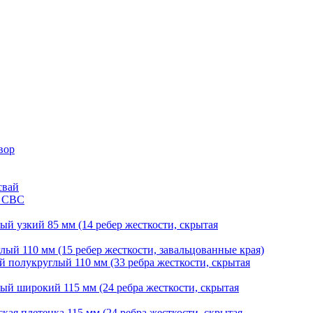
вор
свай
и СВС
й узкий 85 мм (14 ребер жесткости, скрытая
ый 110 мм (15 ребер жесткости, завальцованные края)
 полукруглый 110 мм (33 ребра жесткости, скрытая
й широкий 115 мм (24 ребра жесткости, скрытая
ая плетенка 115 мм (24 ребра жесткости, скрытая