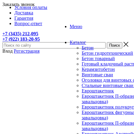
Заказать звонок
Условия оплаты
Доставка
Гарантия
Вопрос-ответ
Меню
+7 (3435) 212-095
+7 (922) 183-20-95
Каталог
Бетон
Вход
Регистрация
Бетон гидротехнический
Бетон товарный
Готовый кладочный раст
Керамзитобетон
Винтовые сваи
Оголовки для винтовых 
Стальные винтовые сва
Евроштакетник
Евроштакетник П-образны
завальцовка)
Евроштакетник полукругл
Евроштакетник фигурный
завальцовка)
Евроштакетник П-образны
завальцовка)
Евроштакетник Австрийск