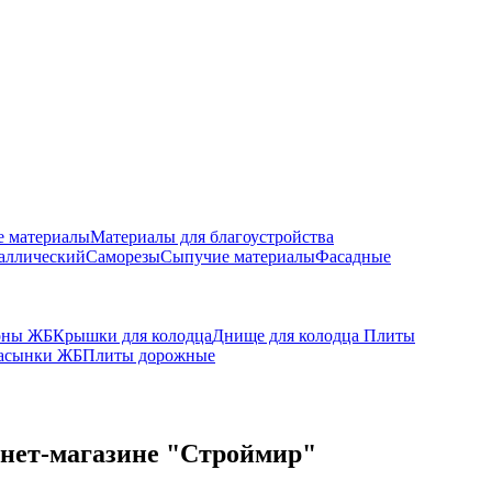
е материалы
Материалы для благоустройства
аллический
Саморезы
Сыпучие материалы
Фасадные
оны ЖБ
Крышки для колодца
Днище для колодца
Плиты
асынки ЖБ
Плиты дорожные
рнет-магазине "Строймир"