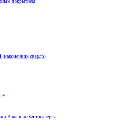
ерным покрытием
 (наконечник сверло)
олы
ики
Вакансии
Фотогалерея