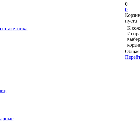
0
0
Корзи
пуста
К сож
о штакетника
Испра
выбер
корзи
Общая 
Перейт
лиц
варные