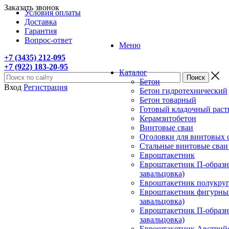
Заказать звонок
Условия оплаты
Доставка
Гарантия
Вопрос-ответ
Меню
+7 (3435) 212-095
+7 (922) 183-20-95
Каталог
Бетон
Вход
Регистрация
Бетон гидротехнический
Бетон товарный
Готовый кладочный раст
Керамзитобетон
Винтовые сваи
Оголовки для винтовых 
Стальные винтовые сва
Евроштакетник
Евроштакетник П-образны
завальцовка)
Евроштакетник полукругл
Евроштакетник фигурный
завальцовка)
Евроштакетник П-образны
завальцовка)
Евроштакетник Австрийск