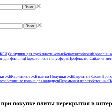
(ЖБИ)
Заглушки для труб пластиковые
Керамзитоблоки
Кровельны
т для физ. лиц
Парковочные полусферы
Профнастил
Сайдинг мет
ики ЖБ
Карнизные ЖБ плиты
Подушки ЖБ
Дырчатые блоки
Прог
езобетонные кольца для колодцев
Перемычки железобетонные
П
с при покупке плиты перекрытия в инте