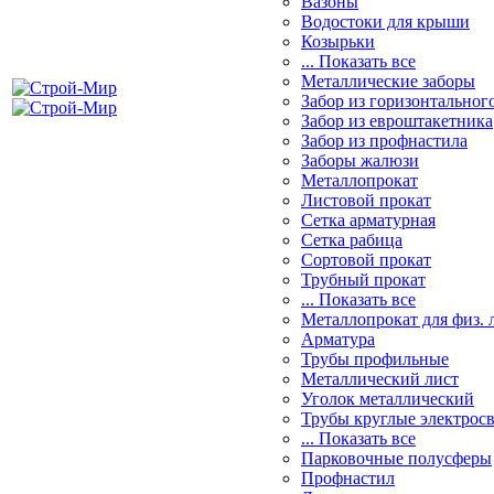
Вазоны
Водостоки для крыши
Козырьки
... Показать все
Металлические заборы
Забор из горизонтальног
Забор из евроштакетника
Забор из профнастила
Заборы жалюзи
Металлопрокат
Листовой прокат
Сетка арматурная
Сетка рабица
Сортовой прокат
Трубный прокат
... Показать все
Металлопрокат для физ. 
Арматура
Трубы профильные
Металлический лист
Уголок металлический
Трубы круглые электрос
... Показать все
Парковочные полусферы
Профнастил