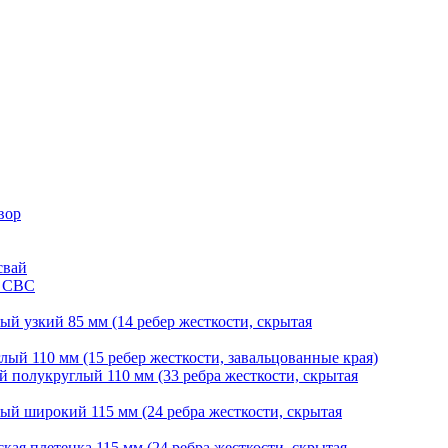
вор
свай
и СВС
й узкий 85 мм (14 ребер жесткости, скрытая
ый 110 мм (15 ребер жесткости, завальцованные края)
 полукруглый 110 мм (33 ребра жесткости, скрытая
й широкий 115 мм (24 ребра жесткости, скрытая
ая плетенка 115 мм (24 ребра жесткости, скрытая