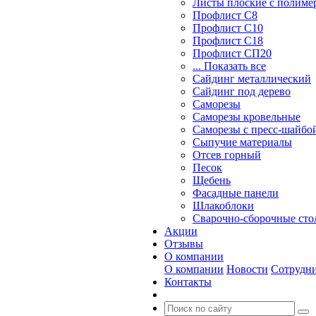
Листы плоские с полим
Профлист С8
Профлист С10
Профлист С18
Профлист СП20
... Показать все
Сайдинг металлический
Cайдинг под дерево
Саморезы
Саморезы кровельные
Саморезы с пресс-шайбой
Сыпучие материалы
Отсев горный
Песок
Щебень
Фасадные панели
Шлакоблоки
Сварочно-сборочные ст
Акции
Отзывы
О компании
О компании
Новости
Сотрудн
Контакты