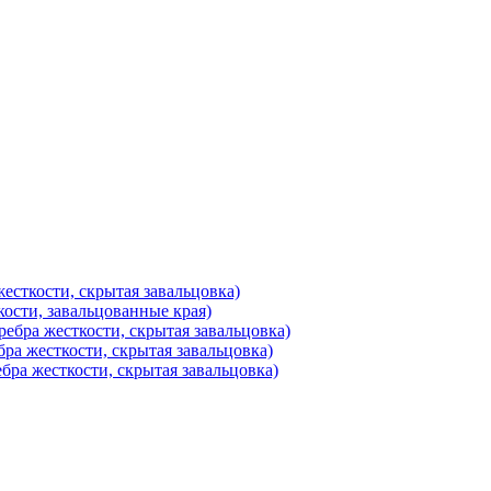
есткости, скрытая завальцовка)
ости, завальцованные края)
ебра жесткости, скрытая завальцовка)
ра жесткости, скрытая завальцовка)
бра жесткости, скрытая завальцовка)