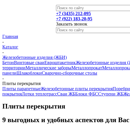
+7 (3435) 212-095
+7 (922) 183-20-95
Заказать звонок
Главная
-
Каталог
-
Железобетонные изделия (ЖБИ)
Бетон
Винтовые сваи
Евроштакетник
Железобетонные изделия 
территории
Металлические заборы
Металлопрокат
Металлопрока
панели
Шлакоблоки
Сварочно-сборочные столы
-
Плиты перекрытия
Плиты парапетные
Железобетонные плиты перекрытия
Поребр
покрытия
Лотки теплотрасс
Сваи ЖБ
Блоки ФБС
Ступени ЖБ
Жел
Плиты перекрытия
9 выгодных и удобных аспектов для Ва