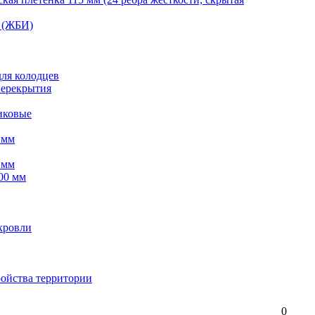
 (ЖБИ)
для колодцев
перекрытия
иковые
 мм
 мм
00 мм
кровли
ройства территории
0