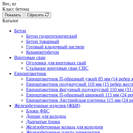
Вес, кг
Класс бетона
Показать
Сбросить
Каталог
Бетон
Бетон гидротехнический
Бетон товарный
Готовый кладочный раствор
Керамзитобетон
Винтовые сваи
Оголовки для винтовых свай
Стальные винтовые сваи СВС
Евроштакетник
Евроштакетник П-образный узкий 85 мм (14 ребер ж
Евроштакетник полукруглый 110 мм (15 ребер жестк
Евроштакетник фигурный полукруглый 110 мм (33 р
Евроштакетник П-образный широкий 115 мм (24 реб
Евроштакетник Австрийская плетенка 115 мм (24 ре
Железобетонные изделия (ЖБИ)
Блоки ФБС
Днище для колодца
Дырчатые блоки
Железобетонные кольца для колодцев
Железобетонные плиты перекрытия