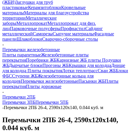
(ЖБИ)
Заглушки для труб
пластиковые
Керамзитоблоки
Кровельные
материалы
Материалы для благоустройства
территории
Металлические
заборы
Металлопрокат
Металлопрокат для физ.
лиц
Парковочные полусферы
Профнастил
Сайдинг
металлический
Саморезы
Сыпучие материалы
Фасадные
панели
Шлакоблоки
Сварочно-сборочные столы
-
Перемычки железобетонные
Плиты парапетные
Железобетонные плиты
перекрытия
Поребрики ЖБ
Карнизные ЖБ плиты
Подушки
ЖБ
Дырчатые блоки
Прогоны ЖБ
Крышки для колодца
Днище
для колодца
Плиты покрытия
Лотки теплотрасс
Сваи ЖБ
Блоки
ФБС
Ступени ЖБ
Железобетонные кольца для
колодцев
Перемычки железобетонные
Пасынки ЖБ
Плиты
перекрытия
Плиты дорожные
-
Перемычки 2ПБ
Перемычки 3ПБ
Перемычки 5ПБ
-
Перемычки 2ПБ 26-4, 2590х120х140, 0.044 куб. м
Перемычки 2ПБ 26-4, 2590х120х140,
0.044 куб. м