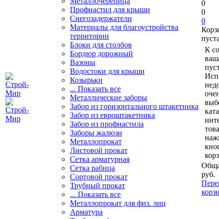
Металлочерепица
0
Профнастил для крыши
0
Снегозадержатели
0
Материалы для благоустройства
Корз
территории
пуст
Блоки для столбов
К с
Бордюр дорожный
ваш
Вазоны
пуст
Водостоки для крыши
Исп
Козырьки
нед
... Показать все
очен
Металлические заборы
выб
Забор из горизонтального штакетника
кат
Забор из евроштакетника
инт
Забор из профнастила
тов
Заборы жалюзи
наж
Металлопрокат
кно
Листовой прокат
кор
Сетка арматурная
Обща
Сетка рабица
руб.
Сортовой прокат
Пере
Трубный прокат
корз
... Показать все
Металлопрокат для физ. лиц
Арматура