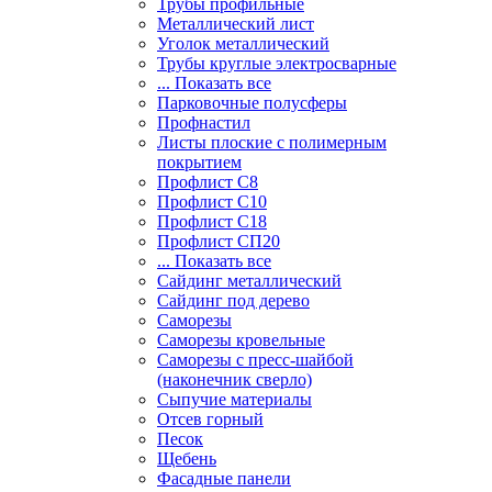
Трубы профильные
Металлический лист
Уголок металлический
Трубы круглые электросварные
... Показать все
Парковочные полусферы
Профнастил
Листы плоские с полимерным
покрытием
Профлист С8
Профлист С10
Профлист С18
Профлист СП20
... Показать все
Сайдинг металлический
Cайдинг под дерево
Саморезы
Саморезы кровельные
Саморезы с пресс-шайбой
(наконечник сверло)
Сыпучие материалы
Отсев горный
Песок
Щебень
Фасадные панели