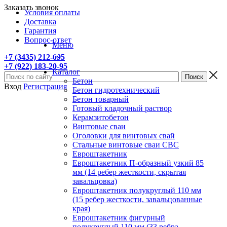
Заказать звонок
Условия оплаты
Доставка
Гарантия
Вопрос-ответ
Меню
+7 (3435) 212-095
+7 (922) 183-20-95
Каталог
Бетон
Вход
Регистрация
Бетон гидротехнический
Бетон товарный
Готовый кладочный раствор
Керамзитобетон
Винтовые сваи
Оголовки для винтовых свай
Стальные винтовые сваи СВС
Евроштакетник
Евроштакетник П-образный узкий 85
мм (14 ребер жесткости, скрытая
завальцовка)
Евроштакетник полукруглый 110 мм
(15 ребер жесткости, завальцованные
края)
Евроштакетник фигурный
полукруглый 110 мм (33 ребра