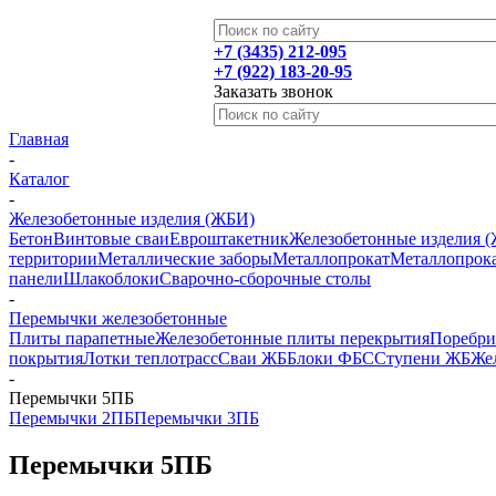
+7 (3435) 212-095
+7 (922) 183-20-95
Заказать звонок
Главная
-
Каталог
-
Железобетонные изделия (ЖБИ)
Бетон
Винтовые сваи
Евроштакетник
Железобетонные изделия 
территории
Металлические заборы
Металлопрокат
Металлопрока
панели
Шлакоблоки
Сварочно-сборочные столы
-
Перемычки железобетонные
Плиты парапетные
Железобетонные плиты перекрытия
Поребр
покрытия
Лотки теплотрасс
Сваи ЖБ
Блоки ФБС
Ступени ЖБ
Жел
-
Перемычки 5ПБ
Перемычки 2ПБ
Перемычки 3ПБ
Перемычки 5ПБ