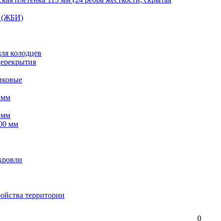
 (ЖБИ)
для колодцев
перекрытия
иковые
 мм
 мм
00 мм
кровли
ройства территории
0