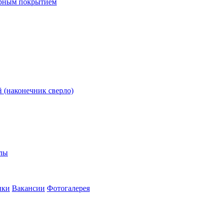
ерным покрытием
 (наконечник сверло)
олы
ики
Вакансии
Фотогалерея