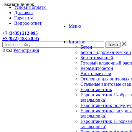
Заказать звонок
Условия оплаты
Доставка
Гарантия
Вопрос-ответ
Меню
+7 (3435) 212-095
+7 (922) 183-20-95
Каталог
Бетон
Вход
Регистрация
Бетон гидротехнический
Бетон товарный
Готовый кладочный раст
Керамзитобетон
Винтовые сваи
Оголовки для винтовых 
Стальные винтовые сва
Евроштакетник
Евроштакетник П-образны
завальцовка)
Евроштакетник полукругл
Евроштакетник фигурный
завальцовка)
Евроштакетник П-образны
завальцовка)
Евроштакетник Австрийск