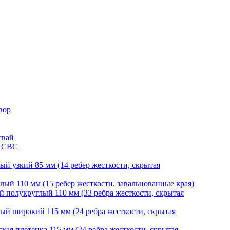
вор
свай
и СВС
й узкий 85 мм (14 ребер жесткости, скрытая
ый 110 мм (15 ребер жесткости, завальцованные края)
 полукруглый 110 мм (33 ребра жесткости, скрытая
й широкий 115 мм (24 ребра жесткости, скрытая
ая плетенка 115 мм (24 ребра жесткости, скрытая