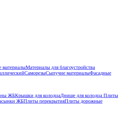
е материалы
Материалы для благоустройства
аллический
Саморезы
Сыпучие материалы
Фасадные
оны ЖБ
Крышки для колодца
Днище для колодца
Плиты
асынки ЖБ
Плиты перекрытия
Плиты дорожные