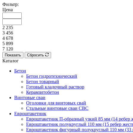
Фильтр:
Цена
2 235
3 456
4 678
5 899
7 120
Показать
Сбросить
Каталог
Бетон
Бетон гидротехнический
Бетон товарный
Готовый кладочный раствор
Керамзитобетон
Винтовые сваи
Оголовки для винтовых свай
Стальные винтовые сваи СВС
Евроштакетник
Евроштакетник П-образный узкий 85 мм (14 ребер ж
Евроштакетник полукруглый 110 мм (15 ребер жестк
Евроштакетник фигурный полукруглый 110 мм (33 р