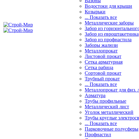
Вазоны
Водостоки для крыши
Козырьки
... Показать все
Металлические заборы
Забор из горизонтальног
Забор из евроштакетника
Забор из профнастила
Заборы жалюзи
Металлопрокат
Листовой прокат
Сетка арматурная
Сетка рабица
Сортовой прокат
Трубный прокат
... Показать все
Металлопрокат для физ. 
Арматура
Трубы профильные
Металлический лист
Уголок металлический
Трубы круглые электрос
... Показать все
Парковочные полусферы
Профнастил