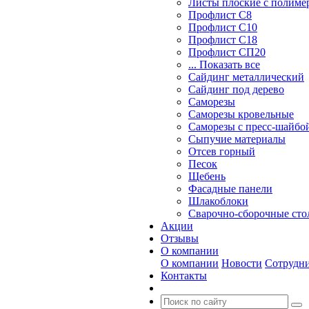
Листы плоские с полим
Профлист С8
Профлист С10
Профлист С18
Профлист СП20
... Показать все
Сайдинг металлический
Cайдинг под дерево
Саморезы
Саморезы кровельные
Саморезы с пресс-шайбой
Сыпучие материалы
Отсев горный
Песок
Щебень
Фасадные панели
Шлакоблоки
Сварочно-сборочные ст
Акции
Отзывы
О компании
О компании
Новости
Сотрудн
Контакты