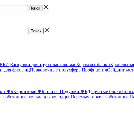
(ЖБИ)
Заглушки для труб пластиковые
Керамзитоблоки
Кровельны
т для физ. лиц
Парковочные полусферы
Профнастил
Сайдинг мет
ики ЖБ
Карнизные ЖБ плиты
Подушки ЖБ
Дырчатые блоки
Прог
езобетонные кольца для колодцев
Перемычки железобетонные
П