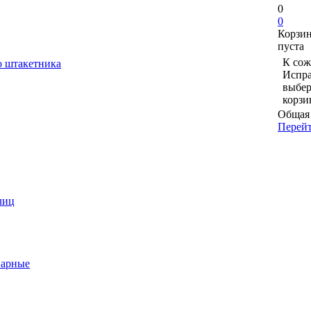
0
0
Корзи
пуста
К сож
о штакетника
Испра
выбер
корзи
Общая 
Перейт
лиц
варные