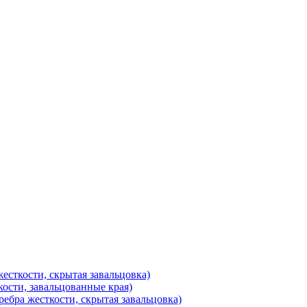
есткости, скрытая завальцовка)
ости, завальцованные края)
ебра жесткости, скрытая завальцовка)