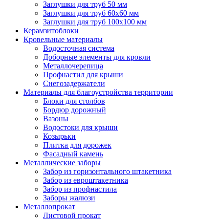
Заглушки для труб 50 мм
Заглушки для труб 60х60 мм
Заглушки для труб 100х100 мм
Керамзитоблоки
Кровельные материалы
Водосточная система
Доборные элементы для кровли
Металлочерепица
Профнастил для крыши
Снегозадержатели
Материалы для благоустройства территории
Блоки для столбов
Бордюр дорожный
Вазоны
Водостоки для крыши
Козырьки
Плитка для дорожек
Фасадный камень
Металлические заборы
Забор из горизонтального штакетника
Забор из евроштакетника
Забор из профнастила
Заборы жалюзи
Металлопрокат
Листовой прокат