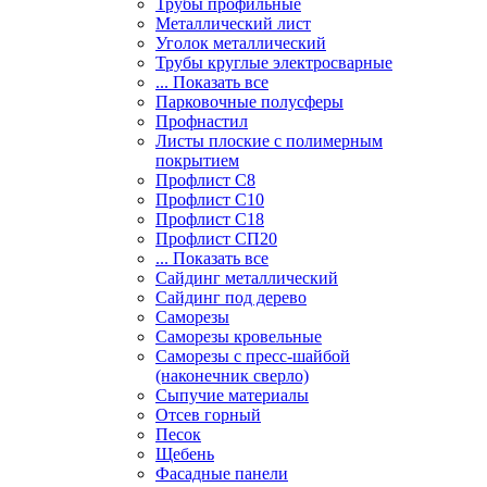
Трубы профильные
Металлический лист
Уголок металлический
Трубы круглые электросварные
... Показать все
Парковочные полусферы
Профнастил
Листы плоские с полимерным
покрытием
Профлист С8
Профлист С10
Профлист С18
Профлист СП20
... Показать все
Сайдинг металлический
Cайдинг под дерево
Саморезы
Саморезы кровельные
Саморезы с пресс-шайбой
(наконечник сверло)
Сыпучие материалы
Отсев горный
Песок
Щебень
Фасадные панели