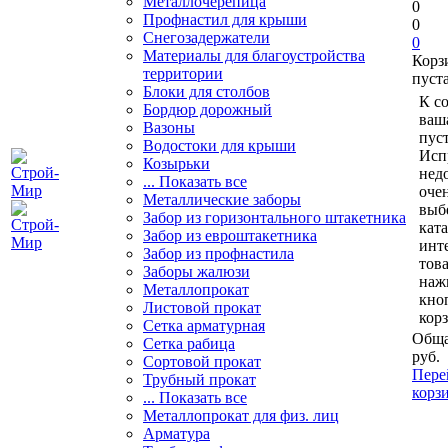
Металлочерепица
0
Профнастил для крыши
0
Снегозадержатели
0
Материалы для благоустройства
Корз
территории
пуст
Блоки для столбов
К с
Бордюр дорожный
ваш
Вазоны
пуст
Водостоки для крыши
Исп
Козырьки
нед
... Показать все
очен
Металлические заборы
выб
Забор из горизонтального штакетника
кат
Забор из евроштакетника
инт
Забор из профнастила
тов
Заборы жалюзи
наж
Металлопрокат
кно
Листовой прокат
кор
Сетка арматурная
Обща
Сетка рабица
руб.
Сортовой прокат
Пере
Трубный прокат
корз
... Показать все
Металлопрокат для физ. лиц
Арматура