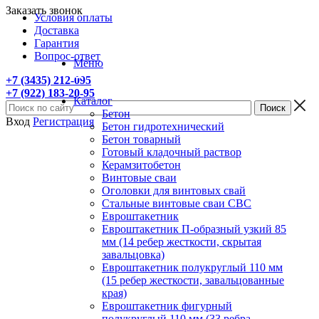
Заказать звонок
Условия оплаты
Доставка
Гарантия
Вопрос-ответ
Меню
+7 (3435) 212-095
+7 (922) 183-20-95
Каталог
Бетон
Вход
Регистрация
Бетон гидротехнический
Бетон товарный
Готовый кладочный раствор
Керамзитобетон
Винтовые сваи
Оголовки для винтовых свай
Стальные винтовые сваи СВС
Евроштакетник
Евроштакетник П-образный узкий 85
мм (14 ребер жесткости, скрытая
завальцовка)
Евроштакетник полукруглый 110 мм
(15 ребер жесткости, завальцованные
края)
Евроштакетник фигурный
полукруглый 110 мм (33 ребра