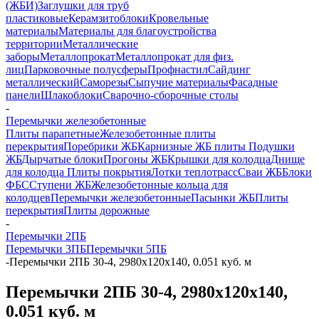
(ЖБИ)
Заглушки для труб
пластиковые
Керамзитоблоки
Кровельные
материалы
Материалы для благоустройства
территории
Металлические
заборы
Металлопрокат
Металлопрокат для физ.
лиц
Парковочные полусферы
Профнастил
Сайдинг
металлический
Саморезы
Сыпучие материалы
Фасадные
панели
Шлакоблоки
Сварочно-сборочные столы
-
Перемычки железобетонные
Плиты парапетные
Железобетонные плиты
перекрытия
Поребрики ЖБ
Карнизные ЖБ плиты
Подушки
ЖБ
Дырчатые блоки
Прогоны ЖБ
Крышки для колодца
Днище
для колодца
Плиты покрытия
Лотки теплотрасс
Сваи ЖБ
Блоки
ФБС
Ступени ЖБ
Железобетонные кольца для
колодцев
Перемычки железобетонные
Пасынки ЖБ
Плиты
перекрытия
Плиты дорожные
-
Перемычки 2ПБ
Перемычки 3ПБ
Перемычки 5ПБ
-
Перемычки 2ПБ 30-4, 2980х120х140, 0.051 куб. м
Перемычки 2ПБ 30-4, 2980х120х140,
0.051 куб. м