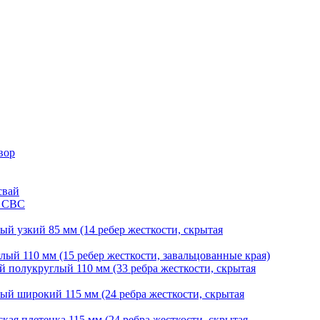
вор
свай
и СВС
й узкий 85 мм (14 ребер жесткости, скрытая
ый 110 мм (15 ребер жесткости, завальцованные края)
 полукруглый 110 мм (33 ребра жесткости, скрытая
й широкий 115 мм (24 ребра жесткости, скрытая
ая плетенка 115 мм (24 ребра жесткости, скрытая