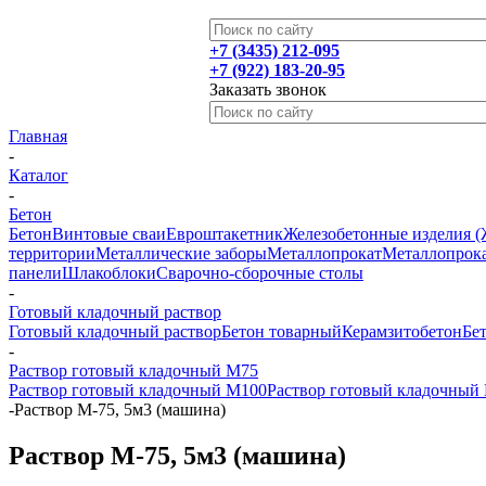
+7 (3435) 212-095
+7 (922) 183-20-95
Заказать звонок
Главная
-
Каталог
-
Бетон
Бетон
Винтовые сваи
Евроштакетник
Железобетонные изделия 
территории
Металлические заборы
Металлопрокат
Металлопрока
панели
Шлакоблоки
Сварочно-сборочные столы
-
Готовый кладочный раствор
Готовый кладочный раствор
Бетон товарный
Керамзитобетон
Бе
-
Раствор готовый кладочный М75
Раствор готовый кладочный М100
Раствор готовый кладочный
-
Раствор М-75, 5м3 (машина)
Раствор М-75, 5м3 (машина)