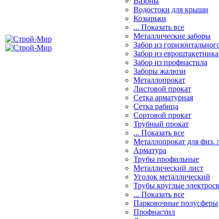
Вазоны
Водостоки для крыши
Козырьки
... Показать все
Металлические заборы
Забор из горизонтальног
Забор из евроштакетника
Забор из профнастила
Заборы жалюзи
Металлопрокат
Листовой прокат
Сетка арматурная
Сетка рабица
Сортовой прокат
Трубный прокат
... Показать все
Металлопрокат для физ. 
Арматура
Трубы профильные
Металлический лист
Уголок металлический
Трубы круглые электрос
... Показать все
Парковочные полусферы
Профнастил