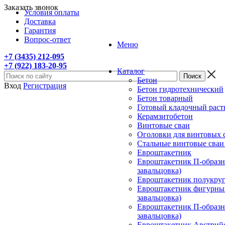
Заказать звонок
Условия оплаты
Доставка
Гарантия
Вопрос-ответ
Меню
+7 (3435) 212-095
+7 (922) 183-20-95
Каталог
Бетон
Вход
Регистрация
Бетон гидротехнический
Бетон товарный
Готовый кладочный раст
Керамзитобетон
Винтовые сваи
Оголовки для винтовых 
Стальные винтовые сва
Евроштакетник
Евроштакетник П-образны
завальцовка)
Евроштакетник полукругл
Евроштакетник фигурный
завальцовка)
Евроштакетник П-образны
завальцовка)
Евроштакетник Австрийск