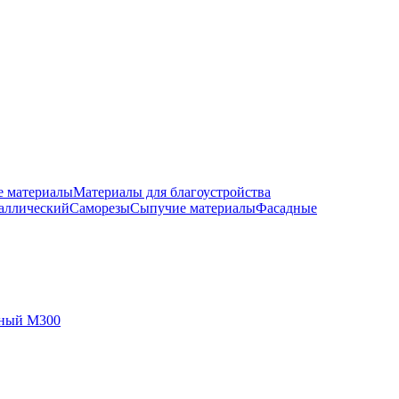
е материалы
Материалы для благоустройства
аллический
Саморезы
Сыпучие материалы
Фасадные
чный М300