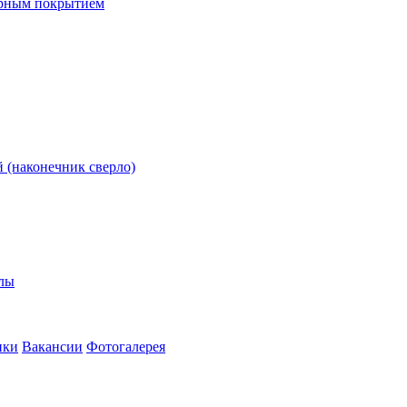
ерным покрытием
 (наконечник сверло)
олы
ики
Вакансии
Фотогалерея