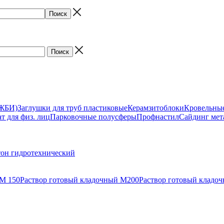
(ЖБИ)
Заглушки для труб пластиковые
Керамзитоблоки
Кровельны
т для физ. лиц
Парковочные полусферы
Профнастил
Сайдинг мет
тон гидротехнический
 М 150
Раствор готовый кладочный М200
Раствор готовый кладо