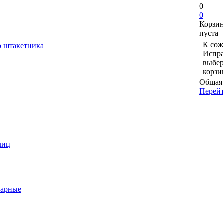
0
0
Корзи
пуста
К сож
о штакетника
Испра
выбер
корзи
Общая 
Перейт
лиц
варные