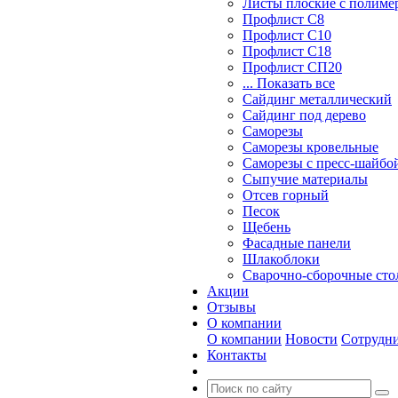
Листы плоские с полим
Профлист С8
Профлист С10
Профлист С18
Профлист СП20
... Показать все
Сайдинг металлический
Cайдинг под дерево
Саморезы
Саморезы кровельные
Саморезы с пресс-шайбой
Сыпучие материалы
Отсев горный
Песок
Щебень
Фасадные панели
Шлакоблоки
Сварочно-сборочные ст
Акции
Отзывы
О компании
О компании
Новости
Сотрудн
Контакты