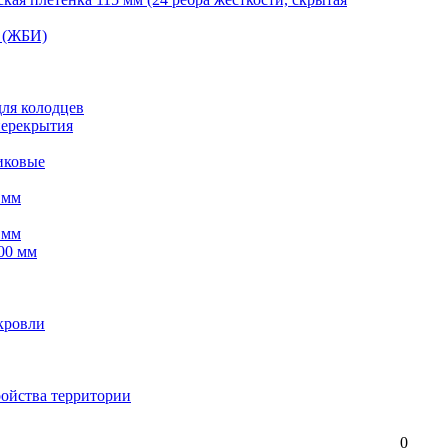
 (ЖБИ)
для колодцев
перекрытия
иковые
 мм
 мм
00 мм
кровли
ройства территории
0