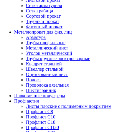
Листовой прокат
Сетка арматурная
Сетка рабица
Сортовой прокат
Трубный прокат
Фасонный прокат
Металлопрокат для физ. лиц
Арматура
Трубы профильные
Металлический лист
Уголок металлический
Трубы круглые электросварные
Квадрат стальной
Швеллер стальной
Оцинкованный лист
Полоса
Проволока вязальная
Шестигранник
Парковочные полусферы
Профнастил
Листы плоские с полимерным покрытием
Профлист С8
Профлист С10
Профлист С18
Профлист СП20