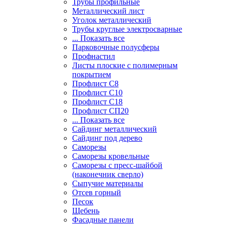
Трубы профильные
Металлический лист
Уголок металлический
Трубы круглые электросварные
... Показать все
Парковочные полусферы
Профнастил
Листы плоские с полимерным
покрытием
Профлист С8
Профлист С10
Профлист С18
Профлист СП20
... Показать все
Сайдинг металлический
Cайдинг под дерево
Саморезы
Саморезы кровельные
Саморезы с пресс-шайбой
(наконечник сверло)
Сыпучие материалы
Отсев горный
Песок
Щебень
Фасадные панели