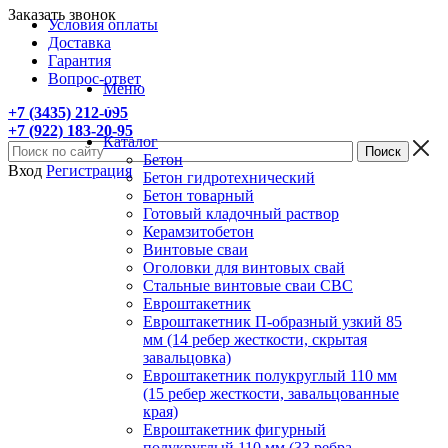
Заказать звонок
Условия оплаты
Доставка
Гарантия
Вопрос-ответ
Меню
+7 (3435) 212-095
+7 (922) 183-20-95
Каталог
Бетон
Вход
Регистрация
Бетон гидротехнический
Бетон товарный
Готовый кладочный раствор
Керамзитобетон
Винтовые сваи
Оголовки для винтовых свай
Стальные винтовые сваи СВС
Евроштакетник
Евроштакетник П-образный узкий 85
мм (14 ребер жесткости, скрытая
завальцовка)
Евроштакетник полукруглый 110 мм
(15 ребер жесткости, завальцованные
края)
Евроштакетник фигурный
полукруглый 110 мм (33 ребра