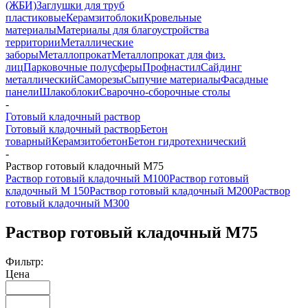
(ЖБИ)
Заглушки для труб
пластиковые
Керамзитоблоки
Кровельные
материалы
Материалы для благоустройства
территории
Металлические
заборы
Металлопрокат
Металлопрокат для физ.
лиц
Парковочные полусферы
Профнастил
Сайдинг
металлический
Саморезы
Сыпучие материалы
Фасадные
панели
Шлакоблоки
Сварочно-сборочные столы
-
Готовый кладочный раствор
Готовый кладочный раствор
Бетон
товарный
Керамзитобетон
Бетон гидротехнический
-
Раствор готовый кладочный М75
Раствор готовый кладочный М100
Раствор готовый
кладочный М 150
Раствор готовый кладочный М200
Раствор
готовый кладочный М300
Раствор готовый кладочный М75
Фильтр:
Цена