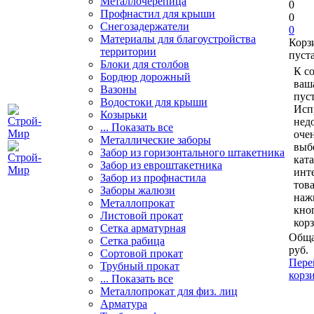
Металлочерепица
0
Профнастил для крыши
0
Снегозадержатели
0
Материалы для благоустройства
Корз
территории
пуст
Блоки для столбов
К с
Бордюр дорожный
ваш
Вазоны
пуст
Водостоки для крыши
Исп
Козырьки
нед
... Показать все
очен
Металлические заборы
выб
Забор из горизонтального штакетника
кат
Забор из евроштакетника
инт
Забор из профнастила
тов
Заборы жалюзи
наж
Металлопрокат
кно
Листовой прокат
кор
Сетка арматурная
Обща
Сетка рабица
руб.
Сортовой прокат
Пере
Трубный прокат
корз
... Показать все
Металлопрокат для физ. лиц
Арматура