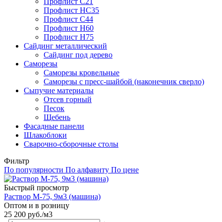
Профлист С21
Профлист НС35
Профлист С44
Профлист Н60
Профлист Н75
Сайдинг металлический
Cайдинг под дерево
Саморезы
Саморезы кровельные
Саморезы с пресс-шайбой (наконечник сверло)
Сыпучие материалы
Отсев горный
Песок
Щебень
Фасадные панели
Шлакоблоки
Сварочно-сборочные столы
Фильтр
По популярности
По алфавиту
По цене
Быстрый просмотр
Раствор М-75, 9м3 (машина)
Оптом и в розницу
25 200
руб.
/м3