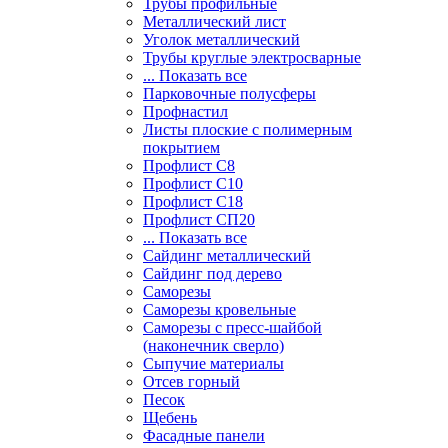
Трубы профильные
Металлический лист
Уголок металлический
Трубы круглые электросварные
... Показать все
Парковочные полусферы
Профнастил
Листы плоские с полимерным
покрытием
Профлист С8
Профлист С10
Профлист С18
Профлист СП20
... Показать все
Сайдинг металлический
Cайдинг под дерево
Саморезы
Саморезы кровельные
Саморезы с пресс-шайбой
(наконечник сверло)
Сыпучие материалы
Отсев горный
Песок
Щебень
Фасадные панели