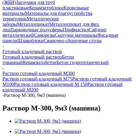
(ЖБИ)
Заглушки для труб
пластиковые
Керамзитоблоки
Кровельные
материалы
Материалы для благоустройства
территории
Металлические
заборы
Металлопрокат
Металлопрокат для физ.
лиц
Парковочные полусферы
Профнастил
Сайдинг
металлический
Саморезы
Сыпучие материалы
Фасадные
панели
Шлакоблоки
Сварочно-сборочные столы
-
Готовый кладочный раствор
Готовый кладочный раствор
Бетон
товарный
Керамзитобетон
Бетон гидротехнический
-
Раствор готовый кладочный М300
Раствор готовый кладочный М75
Раствор готовый кладочный
М100
Раствор готовый кладочный М 150
Раствор готовый
кладочный М200
-
Раствор М-300, 9м3 (машина)
Раствор М-300, 9м3 (машина)