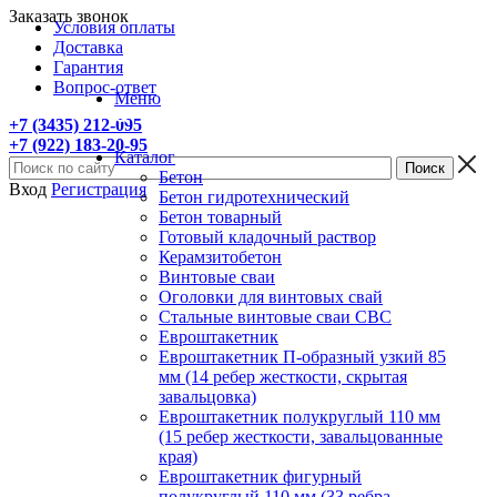
Заказать звонок
Условия оплаты
Доставка
Гарантия
Вопрос-ответ
Меню
+7 (3435) 212-095
+7 (922) 183-20-95
Каталог
Бетон
Вход
Регистрация
Бетон гидротехнический
Бетон товарный
Готовый кладочный раствор
Керамзитобетон
Винтовые сваи
Оголовки для винтовых свай
Стальные винтовые сваи СВС
Евроштакетник
Евроштакетник П-образный узкий 85
мм (14 ребер жесткости, скрытая
завальцовка)
Евроштакетник полукруглый 110 мм
(15 ребер жесткости, завальцованные
края)
Евроштакетник фигурный
полукруглый 110 мм (33 ребра