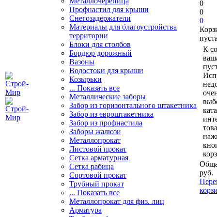
Металлочерепица
0
Профнастил для крыши
0
Снегозадержатели
0
Материалы для благоустройства
Корз
территории
пуст
Блоки для столбов
К с
Бордюр дорожный
ваш
Вазоны
пуст
Водостоки для крыши
Исп
Козырьки
нед
... Показать все
очен
Металлические заборы
выб
Забор из горизонтального штакетника
кат
Забор из евроштакетника
инт
Забор из профнастила
тов
Заборы жалюзи
наж
Металлопрокат
кно
Листовой прокат
кор
Сетка арматурная
Обща
Сетка рабица
руб.
Сортовой прокат
Пере
Трубный прокат
корз
... Показать все
Металлопрокат для физ. лиц
Арматура