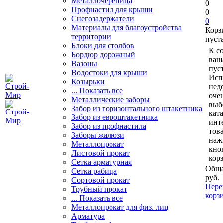
Металлочерепица
0
Профнастил для крыши
0
Снегозадержатели
0
Материалы для благоустройства
Корз
территории
пуст
Блоки для столбов
К с
Бордюр дорожный
ваш
Вазоны
пуст
Водостоки для крыши
Исп
Козырьки
нед
... Показать все
очен
Металлические заборы
выб
Забор из горизонтального штакетника
кат
Забор из евроштакетника
инт
Забор из профнастила
тов
Заборы жалюзи
наж
Металлопрокат
кно
Листовой прокат
кор
Сетка арматурная
Обща
Сетка рабица
руб.
Сортовой прокат
Пере
Трубный прокат
корз
... Показать все
Металлопрокат для физ. лиц
Арматура