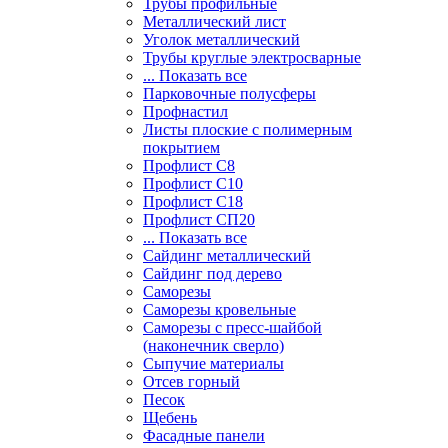
Трубы профильные
Металлический лист
Уголок металлический
Трубы круглые электросварные
... Показать все
Парковочные полусферы
Профнастил
Листы плоские с полимерным
покрытием
Профлист С8
Профлист С10
Профлист С18
Профлист СП20
... Показать все
Сайдинг металлический
Cайдинг под дерево
Саморезы
Саморезы кровельные
Саморезы с пресс-шайбой
(наконечник сверло)
Сыпучие материалы
Отсев горный
Песок
Щебень
Фасадные панели