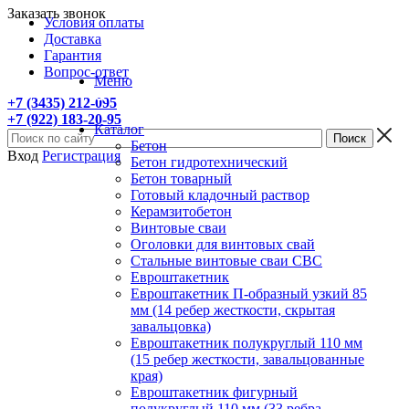
Заказать звонок
Условия оплаты
Доставка
Гарантия
Вопрос-ответ
Меню
+7 (3435) 212-095
+7 (922) 183-20-95
Каталог
Бетон
Вход
Регистрация
Бетон гидротехнический
Бетон товарный
Готовый кладочный раствор
Керамзитобетон
Винтовые сваи
Оголовки для винтовых свай
Стальные винтовые сваи СВС
Евроштакетник
Евроштакетник П-образный узкий 85
мм (14 ребер жесткости, скрытая
завальцовка)
Евроштакетник полукруглый 110 мм
(15 ребер жесткости, завальцованные
края)
Евроштакетник фигурный
полукруглый 110 мм (33 ребра