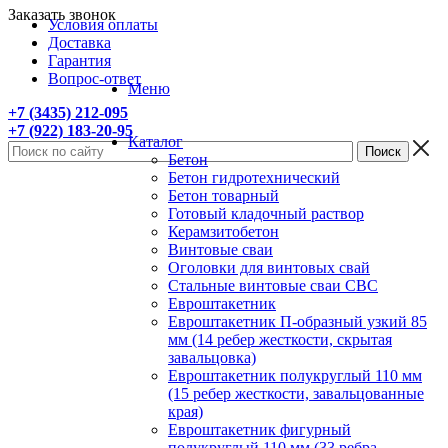
Заказать звонок
Условия оплаты
Доставка
Гарантия
Вопрос-ответ
Меню
+7 (3435) 212-095
+7 (922) 183-20-95
Каталог
Бетон
Бетон гидротехнический
Бетон товарный
Готовый кладочный раствор
Керамзитобетон
Винтовые сваи
Оголовки для винтовых свай
Стальные винтовые сваи СВС
Евроштакетник
Евроштакетник П-образный узкий 85
мм (14 ребер жесткости, скрытая
завальцовка)
Евроштакетник полукруглый 110 мм
(15 ребер жесткости, завальцованные
края)
Евроштакетник фигурный
полукруглый 110 мм (33 ребра