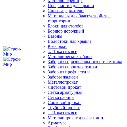
Металлочерепица
Профнастил для крыши
Снегозадержатели
Материалы для благоустройства
территории
Блоки для столбов
Бордюр дорожный
Вазоны
Водостоки для крыши
Козырьки
... Показать все
Металлические заборы
Забор из горизонтального штакетника
Забор из евроштакетника
Забор из профнастила
Заборы жалюзи
Металлопрокат
Листовой прокат
Сетка арматурная
Сетка рабица
Сортовой прокат
Трубный прокат
... Показать все
Металлопрокат для физ. лиц
Арматура