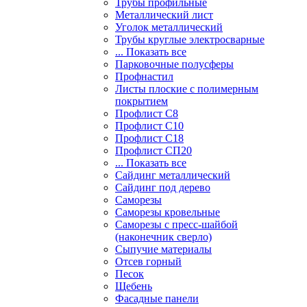
Трубы профильные
Металлический лист
Уголок металлический
Трубы круглые электросварные
... Показать все
Парковочные полусферы
Профнастил
Листы плоские с полимерным
покрытием
Профлист С8
Профлист С10
Профлист С18
Профлист СП20
... Показать все
Сайдинг металлический
Cайдинг под дерево
Саморезы
Саморезы кровельные
Саморезы с пресс-шайбой
(наконечник сверло)
Сыпучие материалы
Отсев горный
Песок
Щебень
Фасадные панели