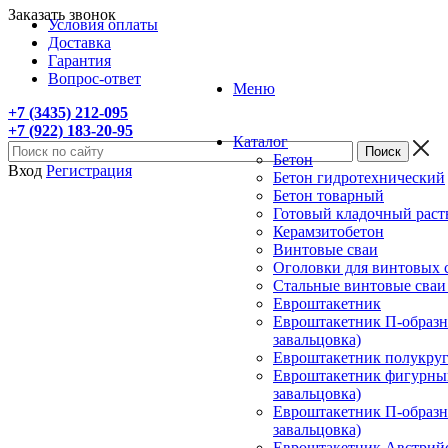
Заказать звонок
Условия оплаты
Доставка
Гарантия
Вопрос-ответ
Меню
+7 (3435) 212-095
+7 (922) 183-20-95
Каталог
Бетон
Вход
Регистрация
Бетон гидротехнический
Бетон товарный
Готовый кладочный раст
Керамзитобетон
Винтовые сваи
Оголовки для винтовых 
Стальные винтовые сва
Евроштакетник
Евроштакетник П-образны
завальцовка)
Евроштакетник полукругл
Евроштакетник фигурный
завальцовка)
Евроштакетник П-образны
завальцовка)
Евроштакетник Австрийск