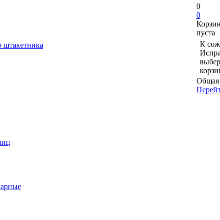
0
0
Корзи
пуста
К сож
о штакетника
Испра
выбер
корзи
Общая 
Перейт
лиц
варные