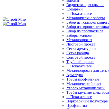
Вазоны
Водостоки для крыши
Козырьки
... Показать все
Металлические заборы
Забор из горизонтальног
Забор из евроштакетника
Забор из профнастила
Заборы жалюзи
Металлопрокат
Листовой прокат
Сетка арматурная
Сетка рабица
Сортовой прокат
Трубный прокат
... Показать все
Металлопрокат для физ. 
Арматура
Трубы профильные
Металлический лист
Уголок металлический
Трубы круглые электрос
... Показать все
Парковочные полусферы
Профнастил