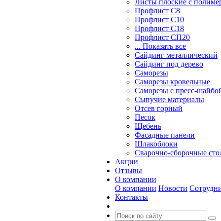
Листы плоские с полим
Профлист С8
Профлист С10
Профлист С18
Профлист СП20
... Показать все
Сайдинг металлический
Cайдинг под дерево
Саморезы
Саморезы кровельные
Саморезы с пресс-шайбой
Сыпучие материалы
Отсев горный
Песок
Щебень
Фасадные панели
Шлакоблоки
Сварочно-сборочные ст
Акции
Отзывы
О компании
О компании
Новости
Сотрудн
Контакты