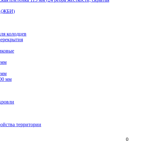
 (ЖБИ)
для колодцев
перекрытия
иковые
 мм
 мм
00 мм
кровли
ройства территории
0