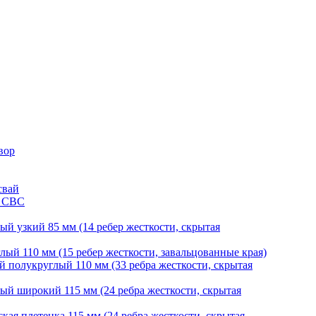
вор
свай
и СВС
й узкий 85 мм (14 ребер жесткости, скрытая
ый 110 мм (15 ребер жесткости, завальцованные края)
 полукруглый 110 мм (33 ребра жесткости, скрытая
й широкий 115 мм (24 ребра жесткости, скрытая
ая плетенка 115 мм (24 ребра жесткости, скрытая