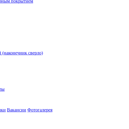
ерным покрытием
 (наконечник сверло)
олы
ики
Вакансии
Фотогалерея