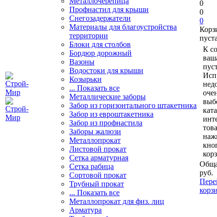
Металлочерепица
0
Профнастил для крыши
0
Снегозадержатели
0
Материалы для благоустройства
Корз
территории
пуст
Блоки для столбов
К с
Бордюр дорожный
ваш
Вазоны
пуст
Водостоки для крыши
Исп
Козырьки
нед
... Показать все
очен
Металлические заборы
выб
Забор из горизонтального штакетника
кат
Забор из евроштакетника
инт
Забор из профнастила
тов
Заборы жалюзи
наж
Металлопрокат
кно
Листовой прокат
кор
Сетка арматурная
Обща
Сетка рабица
руб.
Сортовой прокат
Пере
Трубный прокат
корз
... Показать все
Металлопрокат для физ. лиц
Арматура