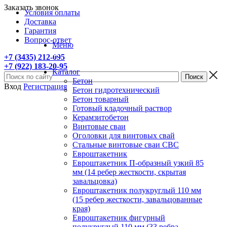
Заказать звонок
Условия оплаты
Доставка
Гарантия
Вопрос-ответ
Меню
+7 (3435) 212-095
+7 (922) 183-20-95
Каталог
Бетон
Вход
Регистрация
Бетон гидротехнический
Бетон товарный
Готовый кладочный раствор
Керамзитобетон
Винтовые сваи
Оголовки для винтовых свай
Стальные винтовые сваи СВС
Евроштакетник
Евроштакетник П-образный узкий 85
мм (14 ребер жесткости, скрытая
завальцовка)
Евроштакетник полукруглый 110 мм
(15 ребер жесткости, завальцованные
края)
Евроштакетник фигурный
полукруглый 110 мм (33 ребра