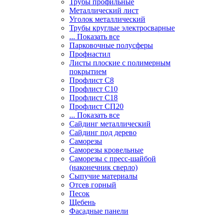
Трубы профильные
Металлический лист
Уголок металлический
Трубы круглые электросварные
... Показать все
Парковочные полусферы
Профнастил
Листы плоские с полимерным
покрытием
Профлист С8
Профлист С10
Профлист С18
Профлист СП20
... Показать все
Сайдинг металлический
Cайдинг под дерево
Саморезы
Саморезы кровельные
Саморезы с пресс-шайбой
(наконечник сверло)
Сыпучие материалы
Отсев горный
Песок
Щебень
Фасадные панели