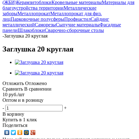
(ЖБИ)
Керамзитоблоки
Кровельные материалы
Материалы для
благоустройства территории
Металлические
заборы
Металлопрокат
Металлопрокат для физ.
лиц
Парковочные полусферы
Профнастил
Сайдинг
металлический
Саморезы
Сыпучие материалы
Фасадные
панели
Шлакоблоки
Сварочно-сборочные столы
-
Заглушка 20 круглая
Заглушка 20 круглая
Отложить
Отложено
Сравнить
В сравнении
10
руб.
/шт
Оптом и в розницу
-
+
В корзину
Купить в 1 клик
Поделиться