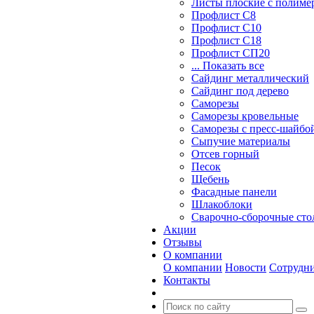
Листы плоские с полим
Профлист С8
Профлист С10
Профлист С18
Профлист СП20
... Показать все
Сайдинг металлический
Cайдинг под дерево
Саморезы
Саморезы кровельные
Саморезы с пресс-шайбой
Сыпучие материалы
Отсев горный
Песок
Щебень
Фасадные панели
Шлакоблоки
Сварочно-сборочные ст
Акции
Отзывы
О компании
О компании
Новости
Сотрудн
Контакты