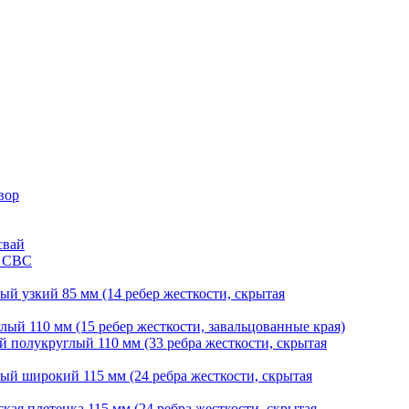
вор
свай
и СВС
й узкий 85 мм (14 ребер жесткости, скрытая
ый 110 мм (15 ребер жесткости, завальцованные края)
 полукруглый 110 мм (33 ребра жесткости, скрытая
й широкий 115 мм (24 ребра жесткости, скрытая
ая плетенка 115 мм (24 ребра жесткости, скрытая