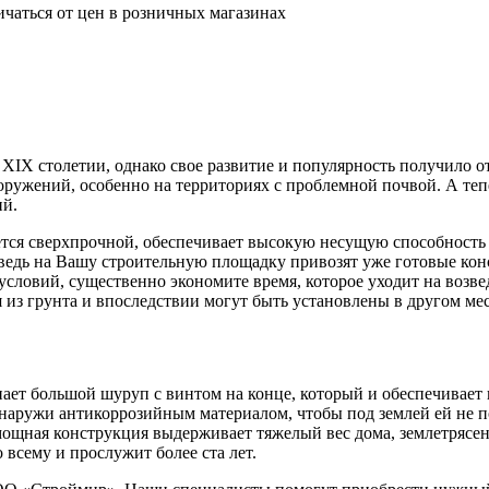
ичаться от цен в розничных магазинах
 ХIХ столетии, однако свое развитие и популярность получило о
ружений, особенно на территориях с проблемной почвой. А тепе
ий.
тается сверхпрочной, обеспечивает высокую несущую способность
 ведь на Вашу строительную площадку привозят уже готовые ко
 условий, существенно экономите время, которое уходит на воз
я из грунта и впоследствии могут быть установлены в другом мес
ает большой шуруп с винтом на конце, который и обеспечивает
наружи антикоррозийным материалом, чтобы под землей ей не п
мощная конструкция выдерживает тяжелый вес дома, землетрясе
всему и прослужит более ста лет.