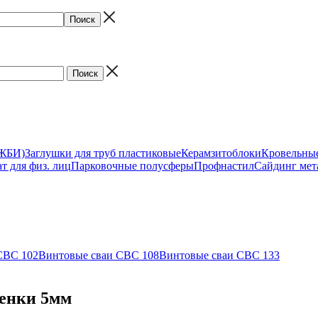
(ЖБИ)
Заглушки для труб пластиковые
Керамзитоблоки
Кровельны
т для физ. лиц
Парковочные полусферы
Профнастил
Сайдинг мет
СВС 102
Винтовые сваи СВС 108
Винтовые сваи СВС 133
тенки 5мм