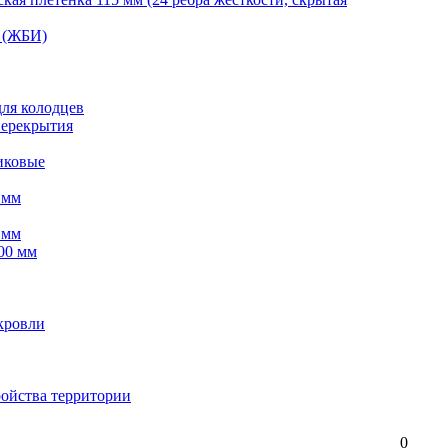
 (ЖБИ)
для колодцев
перекрытия
иковые
 мм
 мм
00 мм
кровли
ройства территории
0