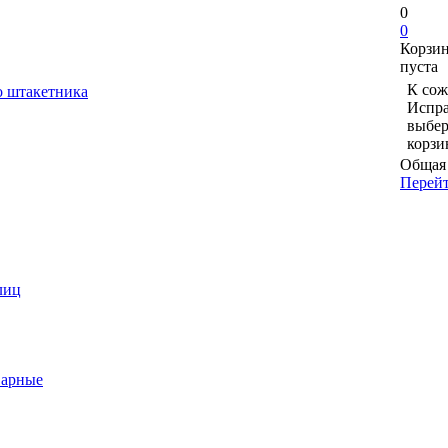
0
0
Корзи
пуста
К сож
о штакетника
Испра
выбер
корзи
Общая 
Перейт
лиц
варные