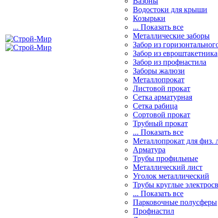
Вазоны
Водостоки для крыши
Козырьки
... Показать все
Металлические заборы
Забор из горизонтальног
Забор из евроштакетника
Забор из профнастила
Заборы жалюзи
Металлопрокат
Листовой прокат
Сетка арматурная
Сетка рабица
Сортовой прокат
Трубный прокат
... Показать все
Металлопрокат для физ. 
Арматура
Трубы профильные
Металлический лист
Уголок металлический
Трубы круглые электрос
... Показать все
Парковочные полусферы
Профнастил