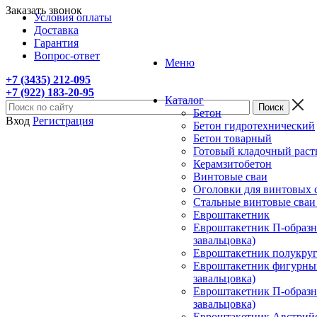
Заказать звонок
Условия оплаты
Доставка
Гарантия
Вопрос-ответ
Меню
+7 (3435) 212-095
+7 (922) 183-20-95
Каталог
Бетон
Вход
Регистрация
Бетон гидротехнический
Бетон товарный
Готовый кладочный раст
Керамзитобетон
Винтовые сваи
Оголовки для винтовых 
Стальные винтовые сва
Евроштакетник
Евроштакетник П-образны
завальцовка)
Евроштакетник полукругл
Евроштакетник фигурный
завальцовка)
Евроштакетник П-образны
завальцовка)
Евроштакетник Австрийск