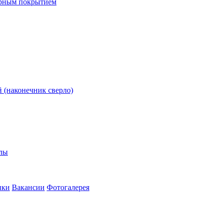
ерным покрытием
 (наконечник сверло)
олы
ики
Вакансии
Фотогалерея