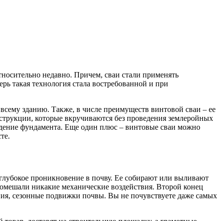
тносительно недавно. Причем, сваи стали применять
рь такая технология стала востребованной и при
 всему зданию. Также, в числе преимуществ винтовой сваи – ее
нструкции, которые вкручиваются без проведения землеройных
ведение фундамента. Еще один плюс – винтовые сваи можно
те.
 глубокое проникновение в почву. Ее собирают или выливают
омешали никакие механические воздействия. Второй конец
ния, сезонные подвижки почвы. Вы не почувствуете даже самых