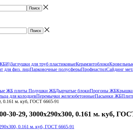
(ЖБИ)
Заглушки для труб пластиковые
Керамзитоблоки
Кровельны
т для физ. лиц
Парковочные полусферы
Профнастил
Сайдинг мет
ные ЖБ плиты
Подушки ЖБ
Дырчатые блоки
Прогоны ЖБ
Крышки
льца для колодцев
Перемычки железобетонные
Пасынки ЖБ
Плит
 0.161 м. куб, ГОСТ 6665-91
30-29, 3000х290х300, 0.161 м. куб, ГОС