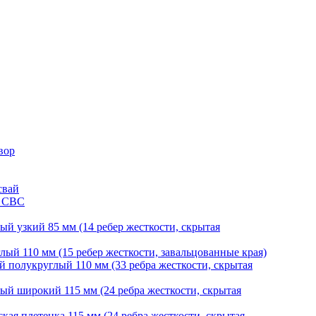
вор
свай
и СВС
й узкий 85 мм (14 ребер жесткости, скрытая
ый 110 мм (15 ребер жесткости, завальцованные края)
 полукруглый 110 мм (33 ребра жесткости, скрытая
й широкий 115 мм (24 ребра жесткости, скрытая
ая плетенка 115 мм (24 ребра жесткости, скрытая