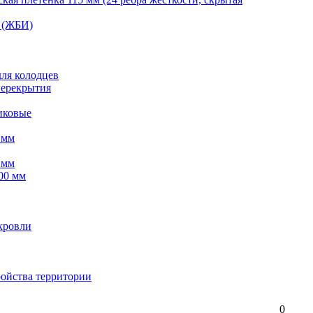
 (ЖБИ)
для колодцев
перекрытия
иковые
 мм
 мм
00 мм
кровли
ройства территории
0