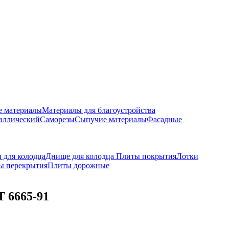
е материалы
Материалы для благоустройства
аллический
Саморезы
Сыпучие материалы
Фасадные
 для колодца
Днище для колодца
Плиты покрытия
Лотки
ы перекрытия
Плиты дорожные
Т 6665-91