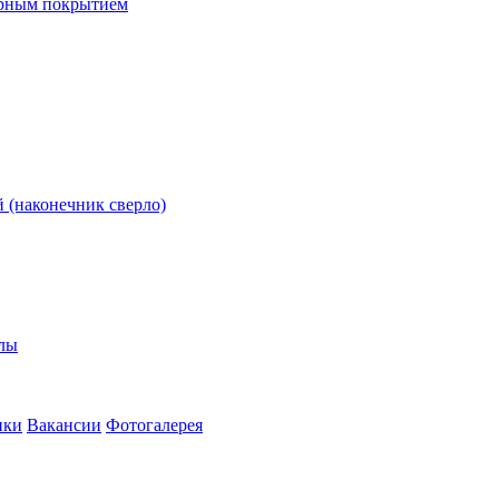
ерным покрытием
 (наконечник сверло)
олы
ики
Вакансии
Фотогалерея