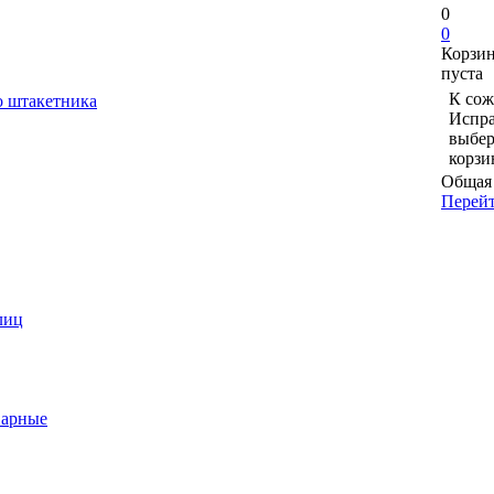
0
0
Корзи
пуста
К сож
о штакетника
Испра
выбер
корзи
Общая 
Перейт
лиц
варные