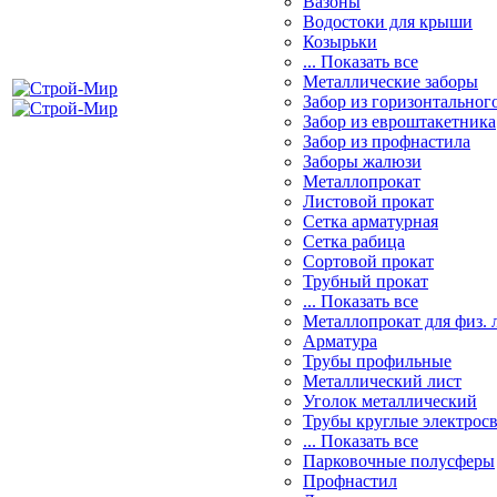
Вазоны
Водостоки для крыши
Козырьки
... Показать все
Металлические заборы
Забор из горизонтальног
Забор из евроштакетника
Забор из профнастила
Заборы жалюзи
Металлопрокат
Листовой прокат
Сетка арматурная
Сетка рабица
Сортовой прокат
Трубный прокат
... Показать все
Металлопрокат для физ. 
Арматура
Трубы профильные
Металлический лист
Уголок металлический
Трубы круглые электрос
... Показать все
Парковочные полусферы
Профнастил