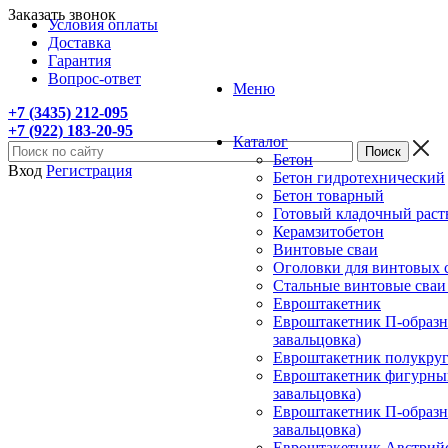
Заказать звонок
Условия оплаты
Доставка
Гарантия
Вопрос-ответ
Меню
+7 (3435) 212-095
+7 (922) 183-20-95
Каталог
Бетон
Вход
Регистрация
Бетон гидротехнический
Бетон товарный
Готовый кладочный раст
Керамзитобетон
Винтовые сваи
Оголовки для винтовых 
Стальные винтовые сва
Евроштакетник
Евроштакетник П-образны
завальцовка)
Евроштакетник полукругл
Евроштакетник фигурный
завальцовка)
Евроштакетник П-образны
завальцовка)
Евроштакетник Австрийск