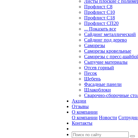
Листы плоские с полим
Профлист С8
Профлист С10
Профлист С18
Профлист СП20
... Показать все
Сайдинг металлический
Cайдинг под дерево
Саморезы
Саморезы кровельные
Саморезы с пресс-шайбой
Сыпучие материалы
Отсев горный
Песок
Щебень
Фасадные панели
Шлакоблоки
Сварочно-сборочные ст
Акции
Отзывы
О компании
О компании
Новости
Сотрудн
Контакты