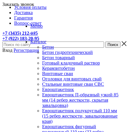
Заказать звонок
Условия оплаты
Доставка
Гарантия
Вопрос-ответ
Меню
+7 (3435) 212-095
+7 (922) 183-20-95
Каталог
Бетон
Вход
Регистрация
Бетон гидротехнический
Бетон товарный
Готовый кладочный раствор
Керамзитобетон
Винтовые сваи
Оголовки для винтовых свай
Стальные винтовые сваи СВС
Евроштакетник
Евроштакетник П-образный узкий 85
мм (14 ребер жесткости, скрытая
завальцовка)
Евроштакетник полукруглый 110 мм
(15 ребер жесткости, завальцованные
края)
Евроштакетник фигурный
полукруглый 110 мм (33 ребра