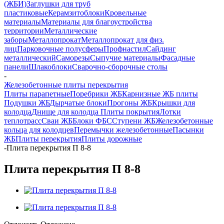
(ЖБИ)
Заглушки для труб
пластиковые
Керамзитоблоки
Кровельные
материалы
Материалы для благоустройства
территории
Металлические
заборы
Металлопрокат
Металлопрокат для физ.
лиц
Парковочные полусферы
Профнастил
Сайдинг
металлический
Саморезы
Сыпучие материалы
Фасадные
панели
Шлакоблоки
Сварочно-сборочные столы
-
Железобетонные плиты перекрытия
Плиты парапетные
Поребрики ЖБ
Карнизные ЖБ плиты
Подушки ЖБ
Дырчатые блоки
Прогоны ЖБ
Крышки для
колодца
Днище для колодца
Плиты покрытия
Лотки
теплотрасс
Сваи ЖБ
Блоки ФБС
Ступени ЖБ
Железобетонные
кольца для колодцев
Перемычки железобетонные
Пасынки
ЖБ
Плиты перекрытия
Плиты дорожные
-
Плита перекрытия П 8-8
Плита перекрытия П 8-8