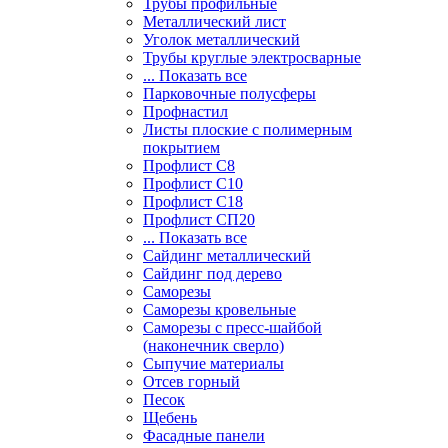
Трубы профильные
Металлический лист
Уголок металлический
Трубы круглые электросварные
... Показать все
Парковочные полусферы
Профнастил
Листы плоские с полимерным
покрытием
Профлист С8
Профлист С10
Профлист С18
Профлист СП20
... Показать все
Сайдинг металлический
Cайдинг под дерево
Саморезы
Саморезы кровельные
Саморезы с пресс-шайбой
(наконечник сверло)
Сыпучие материалы
Отсев горный
Песок
Щебень
Фасадные панели