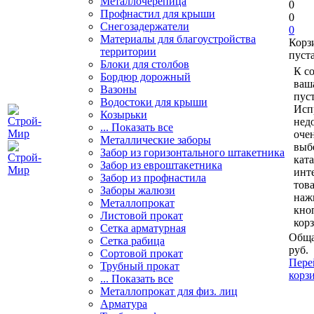
Металлочерепица
0
Профнастил для крыши
0
Снегозадержатели
0
Материалы для благоустройства
Корз
территории
пуст
Блоки для столбов
К с
Бордюр дорожный
ваш
Вазоны
пуст
Водостоки для крыши
Исп
Козырьки
нед
... Показать все
очен
Металлические заборы
выб
Забор из горизонтального штакетника
кат
Забор из евроштакетника
инт
Забор из профнастила
тов
Заборы жалюзи
наж
Металлопрокат
кно
Листовой прокат
кор
Сетка арматурная
Обща
Сетка рабица
руб.
Сортовой прокат
Пере
Трубный прокат
корз
... Показать все
Металлопрокат для физ. лиц
Арматура