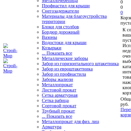
Металлочерепица
0
Профнастил для крыши
0
Снегозадержатели
0
Материалы для благоустройства
Корз
территории
пуст
Блоки для столбов
К с
Бордюр дорожный
ваш
Вазоны
пуст
Водостоки для крыши
Исп
Козырьки
нед
... Показать все
очен
Металлические заборы
выб
Забор из горизонтального штакетника
кат
Забор из евроштакетника
инт
Забор из профнастила
тов
Заборы жалюзи
наж
Металлопрокат
кно
Листовой прокат
кор
Сетка арматурная
Обща
Сетка рабица
руб.
Сортовой прокат
Пере
Трубный прокат
корз
... Показать все
Металлопрокат для физ. лиц
Арматура