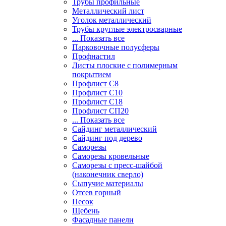
Трубы профильные
Металлический лист
Уголок металлический
Трубы круглые электросварные
... Показать все
Парковочные полусферы
Профнастил
Листы плоские с полимерным
покрытием
Профлист С8
Профлист С10
Профлист С18
Профлист СП20
... Показать все
Сайдинг металлический
Cайдинг под дерево
Саморезы
Саморезы кровельные
Саморезы с пресс-шайбой
(наконечник сверло)
Сыпучие материалы
Отсев горный
Песок
Щебень
Фасадные панели