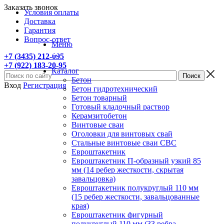
Заказать звонок
Условия оплаты
Доставка
Гарантия
Вопрос-ответ
Меню
+7 (3435) 212-095
+7 (922) 183-20-95
Каталог
Бетон
Вход
Регистрация
Бетон гидротехнический
Бетон товарный
Готовый кладочный раствор
Керамзитобетон
Винтовые сваи
Оголовки для винтовых свай
Стальные винтовые сваи СВС
Евроштакетник
Евроштакетник П-образный узкий 85
мм (14 ребер жесткости, скрытая
завальцовка)
Евроштакетник полукруглый 110 мм
(15 ребер жесткости, завальцованные
края)
Евроштакетник фигурный
полукруглый 110 мм (33 ребра