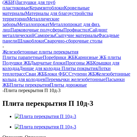
(ЖБИ)
Заглушки для труб
пластиковые
Керамзитоблоки
Кровельные
материалы
Материалы для благоустройства
территории
Металлические
заборы
Металлопрокат
Металлопрокат для физ.
лиц
Парковочные полусферы
Профнастил
Сайдинг
металлический
Саморезы
Сыпучие материалы
Фасадные
панели
Шлакоблоки
Сварочно-сборочные столы
-
Железобетонные плиты перекрытия
Плиты парапетные
Поребрики ЖБ
Карнизные ЖБ плиты
Подушки ЖБ
Дырчатые блоки
Прогоны ЖБ
Крышки для
колодца
Днище для колодца
Плиты покрытия
Лотки
теплотрасс
Сваи ЖБ
Блоки ФБС
Ступени ЖБ
Железобетонные
кольца для колодцев
Перемычки железобетонные
Пасынки
ЖБ
Плиты перекрытия
Плиты дорожные
-
Плита перекрытия П 10д-3
Плита перекрытия П 10д-3