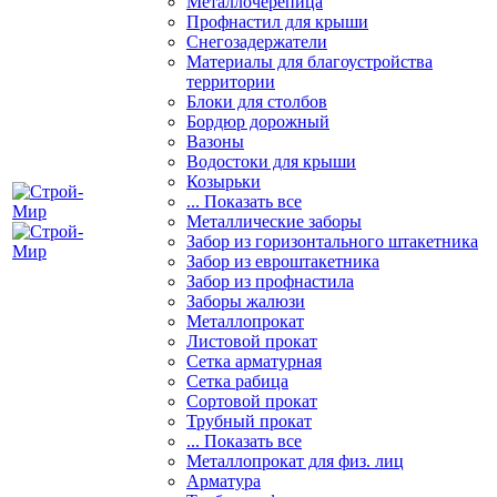
Металлочерепица
Профнастил для крыши
Снегозадержатели
Материалы для благоустройства
территории
Блоки для столбов
Бордюр дорожный
Вазоны
Водостоки для крыши
Козырьки
... Показать все
Металлические заборы
Забор из горизонтального штакетника
Забор из евроштакетника
Забор из профнастила
Заборы жалюзи
Металлопрокат
Листовой прокат
Сетка арматурная
Сетка рабица
Сортовой прокат
Трубный прокат
... Показать все
Металлопрокат для физ. лиц
Арматура