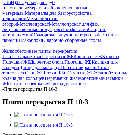
(ЖБИ)
Заглушки для труб
пластиковые
Керамзитоблоки
Кровельные
материалы
Материалы для благоустройства
территории
Металлические
заборы
Металлопрокат
Металлопрокат для физ.
лиц
Парковочные полусферы
Профнастил
Сайдинг
металлический
Саморезы
Сыпучие материалы
Фасадные
панели
Шлакоблоки
Сварочно-сборочные столы
-
Железобетонные плиты перекрытия
Плиты парапетные
Поребрики ЖБ
Карнизные ЖБ плиты
Подушки ЖБ
Дырчатые блоки
Прогоны ЖБ
Крышки для
колодца
Днище для колодца
Плиты покрытия
Лотки
теплотрасс
Сваи ЖБ
Блоки ФБС
Ступени ЖБ
Железобетонные
кольца для колодцев
Перемычки железобетонные
Пасынки
ЖБ
Плиты перекрытия
Плиты дорожные
-
Плита перекрытия П 10-3
Плита перекрытия П 10-3