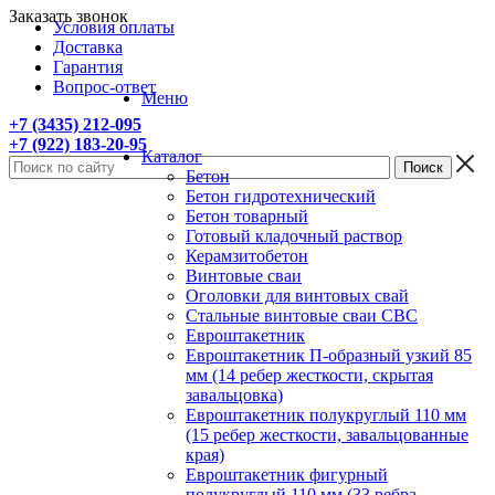
Заказать звонок
Условия оплаты
Доставка
Гарантия
Вопрос-ответ
Меню
+7 (3435) 212-095
+7 (922) 183-20-95
Каталог
Бетон
Бетон гидротехнический
Бетон товарный
Готовый кладочный раствор
Керамзитобетон
Винтовые сваи
Оголовки для винтовых свай
Стальные винтовые сваи СВС
Евроштакетник
Евроштакетник П-образный узкий 85
мм (14 ребер жесткости, скрытая
завальцовка)
Евроштакетник полукруглый 110 мм
(15 ребер жесткости, завальцованные
края)
Евроштакетник фигурный
полукруглый 110 мм (33 ребра