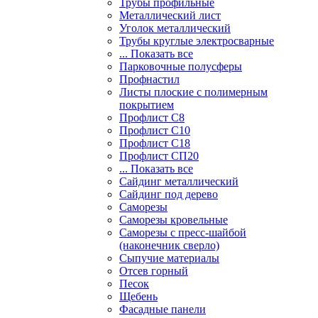
Трубы профильные
Металлический лист
Уголок металлический
Трубы круглые электросварные
... Показать все
Парковочные полусферы
Профнастил
Листы плоские с полимерным
покрытием
Профлист С8
Профлист С10
Профлист С18
Профлист СП20
... Показать все
Сайдинг металлический
Cайдинг под дерево
Саморезы
Саморезы кровельные
Саморезы с пресс-шайбой
(наконечник сверло)
Сыпучие материалы
Отсев горный
Песок
Щебень
Фасадные панели