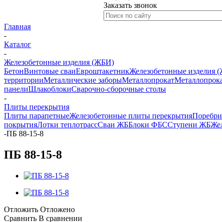
Заказать звонок
Главная
-
Каталог
-
Железобетонные изделия (ЖБИ)
Бетон
Винтовые сваи
Евроштакетник
Железобетонные изделия 
территории
Металлические заборы
Металлопрокат
Металлопрока
панели
Шлакоблоки
Сварочно-сборочные столы
-
Плиты перекрытия
Плиты парапетные
Железобетонные плиты перекрытия
Поребр
покрытия
Лотки теплотрасс
Сваи ЖБ
Блоки ФБС
Ступени ЖБ
Жел
-
ПБ 88-15-8
ПБ 88-15-8
Отложить
Отложено
Сравнить
В сравнении