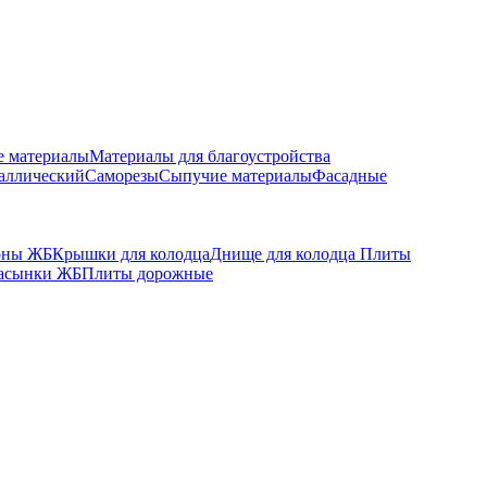
е материалы
Материалы для благоустройства
аллический
Саморезы
Сыпучие материалы
Фасадные
оны ЖБ
Крышки для колодца
Днище для колодца
Плиты
асынки ЖБ
Плиты дорожные