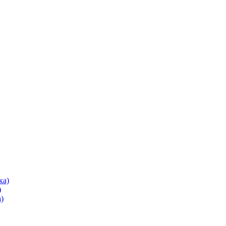
ка)
)
)