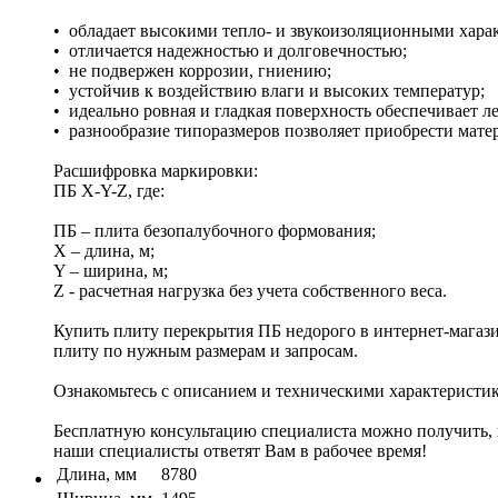
• обладает высокими тепло- и звукоизоляционными хара
• отличается надежностью и долговечностью;
• не подвержен коррозии, гниению;
• устойчив к воздействию влаги и высоких температур;
• идеально ровная и гладкая поверхность обеспечивает л
• разнообразие типоразмеров позволяет приобрести мате
Расшифровка маркировки:
ПБ X-Y-Z, где:
ПБ – плита безопалубочного формования;
X – длина, м;
Y – ширина, м;
Z - расчетная нагрузка без учета собственного веса.
Купить плиту перекрытия ПБ недорого в интернет-магаз
плиту по нужным размерам и запросам.
Ознакомьтесь с описанием и техническими характеристик
Бесплатную консультацию специалиста можно получить, по
наши специалисты ответят Вам в рабочее время!
Длина, мм
8780