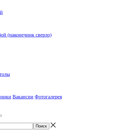
ий
ой (наконечник сверло)
столы
дники
Вакансии
Фотогалерея