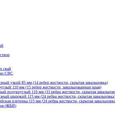
ий
створ
х свай
ваи СВС
ный узкий 85 мм (14 ребер жесткости, скрытая завальцовка)
глый 110 мм (15 ребер жесткости, завальцованные края)
й полукруглый 110 мм (33 ребра жесткости, скрытая завальцов
ный широкий 115 мм (24 ребра жесткости, скрытая завальцовка
ская плетенка 115 мм (24 ребра жесткости, скрытая завальцовка
ия (ЖБИ)