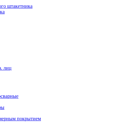
ого штакетника
ка
. лиц
осварные
ры
имерным покрытием