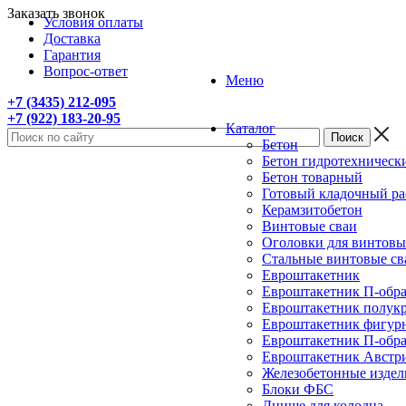
Заказать звонок
Условия оплаты
Доставка
Гарантия
Вопрос-ответ
Меню
+7 (3435) 212-095
+7 (922) 183-20-95
Каталог
Бетон
Бетон гидротехническ
Бетон товарный
Готовый кладочный ра
Керамзитобетон
Винтовые сваи
Оголовки для винтовы
Стальные винтовые с
Евроштакетник
Евроштакетник П-образ
Евроштакетник полукру
Евроштакетник фигурны
Евроштакетник П-образ
Евроштакетник Австрий
Железобетонные издел
Блоки ФБС
Днище для колодца