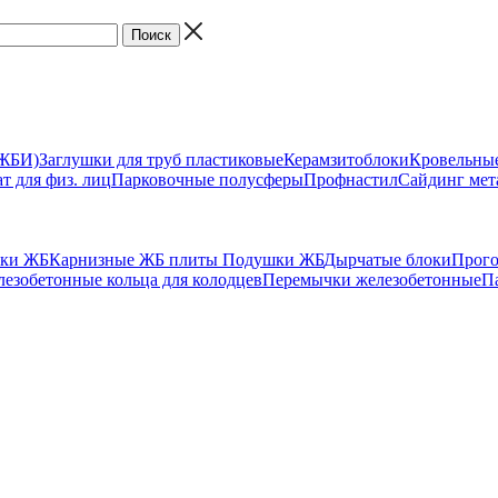
(ЖБИ)
Заглушки для труб пластиковые
Керамзитоблоки
Кровельны
т для физ. лиц
Парковочные полусферы
Профнастил
Сайдинг мет
ики ЖБ
Карнизные ЖБ плиты
Подушки ЖБ
Дырчатые блоки
Прог
езобетонные кольца для колодцев
Перемычки железобетонные
П