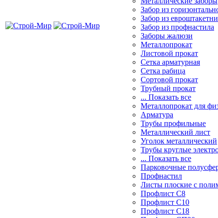
Металлические заборы
Забор из горизонтальн
Забор из евроштакетни
Забор из профнастила
Заборы жалюзи
Металлопрокат
Листовой прокат
Сетка арматурная
Сетка рабица
Сортовой прокат
Трубный прокат
... Показать все
Металлопрокат для физ
Арматура
Трубы профильные
Металлический лист
Уголок металлический
Трубы круглые электр
... Показать все
Парковочные полусфе
Профнастил
Листы плоские с пол
Профлист С8
Профлист С10
Профлист С18