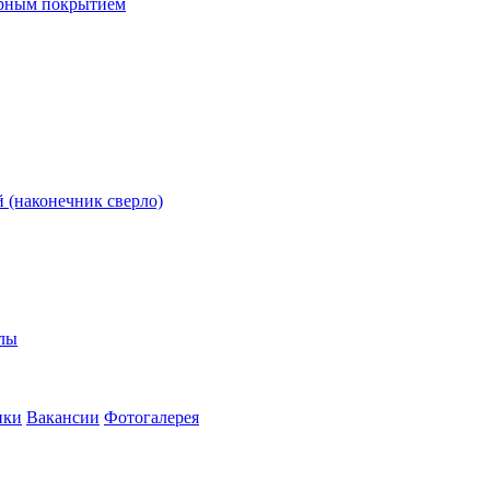
ерным покрытием
 (наконечник сверло)
олы
ики
Вакансии
Фотогалерея