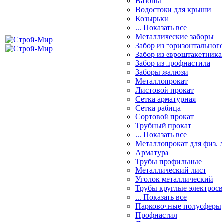
Вазоны
Водостоки для крыши
Козырьки
... Показать все
Металлические заборы
Забор из горизонтальног
Забор из евроштакетника
Забор из профнастила
Заборы жалюзи
Металлопрокат
Листовой прокат
Сетка арматурная
Сетка рабица
Сортовой прокат
Трубный прокат
... Показать все
Металлопрокат для физ. 
Арматура
Трубы профильные
Металлический лист
Уголок металлический
Трубы круглые электрос
... Показать все
Парковочные полусферы
Профнастил