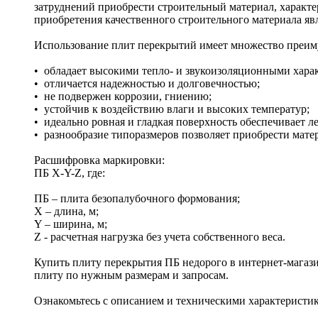
затруднений приобрести строительный материал, характе
приобретения качественного строительного материала яв
Использование плит перекрытий имеет множество преим
• обладает высокими тепло- и звукоизоляционными хара
• отличается надежностью и долговечностью;
• не подвержен коррозии, гниению;
• устойчив к воздействию влаги и высоких температур;
• идеально ровная и гладкая поверхность обеспечивает л
• разнообразие типоразмеров позволяет приобрести мате
Расшифровка маркировки:
ПБ X-Y-Z, где:
ПБ – плита безопалубочного формования;
X – длина, м;
Y – ширина, м;
Z - расчетная нагрузка без учета собственного веса.
Купить плиту перекрытия ПБ недорого в интернет-магаз
плиту по нужным размерам и запросам.
Ознакомьтесь с описанием и техническими характеристик