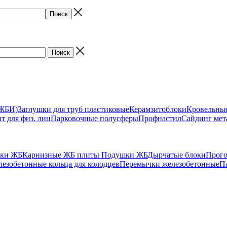
(ЖБИ)
Заглушки для труб пластиковые
Керамзитоблоки
Кровельны
т для физ. лиц
Парковочные полусферы
Профнастил
Сайдинг мет
ики ЖБ
Карнизные ЖБ плиты
Подушки ЖБ
Дырчатые блоки
Прог
езобетонные кольца для колодцев
Перемычки железобетонные
П