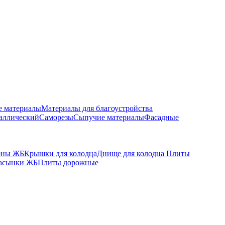
е материалы
Материалы для благоустройства
аллический
Саморезы
Сыпучие материалы
Фасадные
оны ЖБ
Крышки для колодца
Днище для колодца
Плиты
асынки ЖБ
Плиты дорожные