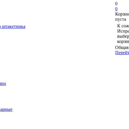
0
0
Корзи
пуста
К сож
о штакетника
Испра
выбер
корзи
Общая 
Перейт
лиц
варные