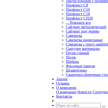
Листы плоские с полим
Профлист С8
Профлист С10
Профлист С18
Профлист СП20
... Показать все
Сайдинг металлический
Cайдинг под дерево
Саморезы
Саморезы кровельные
Саморезы с пресс-шайбой
Сыпучие материалы
Отсев горный
Песок
Щебень
Фасадные панели
Шлакоблоки
Сварочно-сборочные ст
Акции
Отзывы
О компании
О компании
Новости
Сотрудн
Контакты