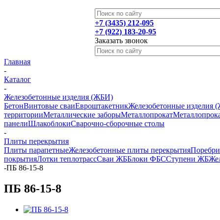
+7 (3435) 212-095
+7 (922) 183-20-95
Заказать звонок
Главная
-
Каталог
-
Железобетонные изделия (ЖБИ)
Бетон
Винтовые сваи
Евроштакетник
Железобетонные изделия 
территории
Металлические заборы
Металлопрокат
Металлопрока
панели
Шлакоблоки
Сварочно-сборочные столы
-
Плиты перекрытия
Плиты парапетные
Железобетонные плиты перекрытия
Поребр
покрытия
Лотки теплотрасс
Сваи ЖБ
Блоки ФБС
Ступени ЖБ
Жел
-
ПБ 86-15-8
ПБ 86-15-8