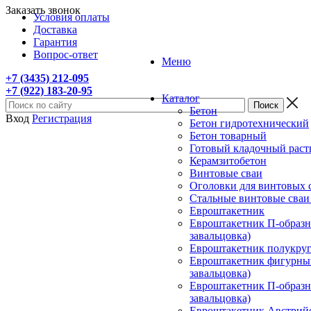
Заказать звонок
Условия оплаты
Доставка
Гарантия
Вопрос-ответ
Меню
+7 (3435) 212-095
+7 (922) 183-20-95
Каталог
Бетон
Вход
Регистрация
Бетон гидротехнический
Бетон товарный
Готовый кладочный раст
Керамзитобетон
Винтовые сваи
Оголовки для винтовых 
Стальные винтовые сва
Евроштакетник
Евроштакетник П-образны
завальцовка)
Евроштакетник полукругл
Евроштакетник фигурный
завальцовка)
Евроштакетник П-образны
завальцовка)
Евроштакетник Австрийск