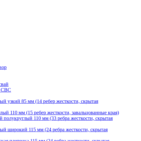
вор
свай
и СВС
й узкий 85 мм (14 ребер жесткости, скрытая
ый 110 мм (15 ребер жесткости, завальцованные края)
 полукруглый 110 мм (33 ребра жесткости, скрытая
й широкий 115 мм (24 ребра жесткости, скрытая
ая плетенка 115 мм (24 ребра жесткости, скрытая