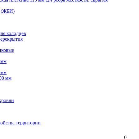
 (ЖБИ)
для колодцев
перекрытия
иковые
 мм
 мм
00 мм
кровли
ройства территории
0