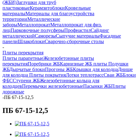
(ЖБИ)
Заглушки для труб
пластиковые
Керамзитоблоки
Кровельные
материалы
Материалы для благоустройства
территории
Металлические
заборы
Металлопрокат
Металлопрокат для физ.
лиц
Парковочные полусферы
Профнастил
Сайдинг
металлический
Саморезы
Сыпучие материалы
Фасадные
панели
Шлакоблоки
Сварочно-сборочные столы
-
Плиты перекрытия
Плиты парапетные
Железобетонные плиты
перекрытия
Поребрики ЖБ
Карнизные ЖБ плиты
Подушки
ЖБ
Дырчатые блоки
Прогоны ЖБ
Крышки для колодца
Днище
для колодца
Плиты покрытия
Лотки теплотрасс
Сваи ЖБ
Блоки
ФБС
Ступени ЖБ
Железобетонные кольца для
колодцев
Перемычки железобетонные
Пасынки ЖБ
Плиты
дорожные
-
ПБ 67-15-12,5
ПБ 67-15-12,5