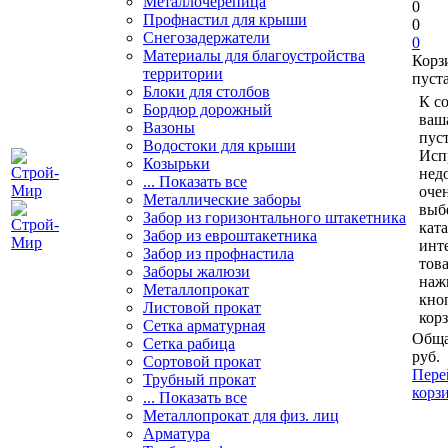
Металлочерепица
0
Профнастил для крыши
0
Снегозадержатели
0
Материалы для благоустройства
Корз
территории
пуст
Блоки для столбов
К с
Бордюр дорожный
ваш
Вазоны
пуст
Водостоки для крыши
Исп
Козырьки
нед
... Показать все
очен
Металлические заборы
выб
Забор из горизонтального штакетника
кат
Забор из евроштакетника
инт
Забор из профнастила
тов
Заборы жалюзи
наж
Металлопрокат
кно
Листовой прокат
кор
Сетка арматурная
Обща
Сетка рабица
руб.
Сортовой прокат
Пере
Трубный прокат
корз
... Показать все
Металлопрокат для физ. лиц
Арматура