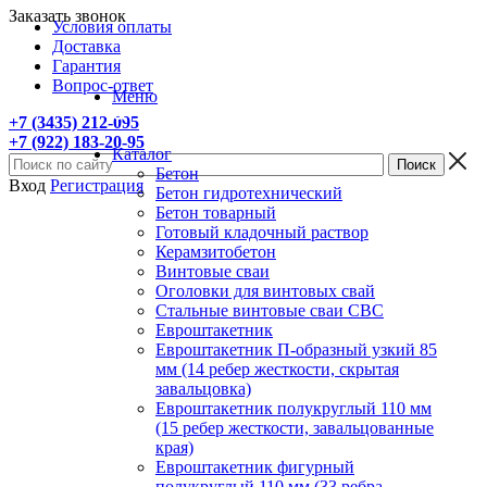
Заказать звонок
Условия оплаты
Доставка
Гарантия
Вопрос-ответ
Меню
+7 (3435) 212-095
+7 (922) 183-20-95
Каталог
Бетон
Вход
Регистрация
Бетон гидротехнический
Бетон товарный
Готовый кладочный раствор
Керамзитобетон
Винтовые сваи
Оголовки для винтовых свай
Стальные винтовые сваи СВС
Евроштакетник
Евроштакетник П-образный узкий 85
мм (14 ребер жесткости, скрытая
завальцовка)
Евроштакетник полукруглый 110 мм
(15 ребер жесткости, завальцованные
края)
Евроштакетник фигурный
полукруглый 110 мм (33 ребра