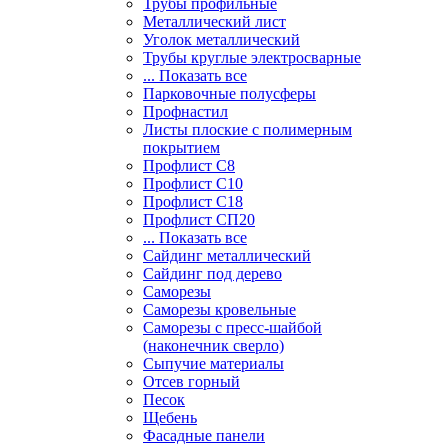
Трубы профильные
Металлический лист
Уголок металлический
Трубы круглые электросварные
... Показать все
Парковочные полусферы
Профнастил
Листы плоские с полимерным
покрытием
Профлист С8
Профлист С10
Профлист С18
Профлист СП20
... Показать все
Сайдинг металлический
Cайдинг под дерево
Саморезы
Саморезы кровельные
Саморезы с пресс-шайбой
(наконечник сверло)
Сыпучие материалы
Отсев горный
Песок
Щебень
Фасадные панели