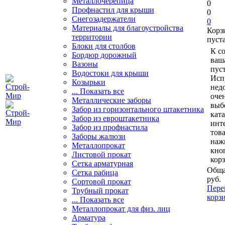
Металлочерепица
0
Профнастил для крыши
0
Снегозадержатели
0
Материалы для благоустройства
Корз
территории
пуст
Блоки для столбов
К с
Бордюр дорожный
ваш
Вазоны
пуст
Водостоки для крыши
Исп
Козырьки
нед
... Показать все
очен
Металлические заборы
выб
Забор из горизонтального штакетника
кат
Забор из евроштакетника
инт
Забор из профнастила
тов
Заборы жалюзи
наж
Металлопрокат
кно
Листовой прокат
кор
Сетка арматурная
Обща
Сетка рабица
руб.
Сортовой прокат
Пере
Трубный прокат
корз
... Показать все
Металлопрокат для физ. лиц
Арматура