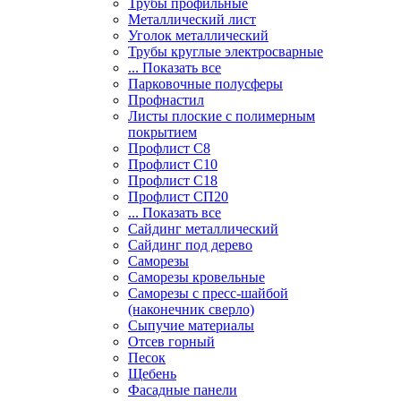
Трубы профильные
Металлический лист
Уголок металлический
Трубы круглые электросварные
... Показать все
Парковочные полусферы
Профнастил
Листы плоские с полимерным
покрытием
Профлист С8
Профлист С10
Профлист С18
Профлист СП20
... Показать все
Сайдинг металлический
Cайдинг под дерево
Саморезы
Саморезы кровельные
Саморезы с пресс-шайбой
(наконечник сверло)
Сыпучие материалы
Отсев горный
Песок
Щебень
Фасадные панели