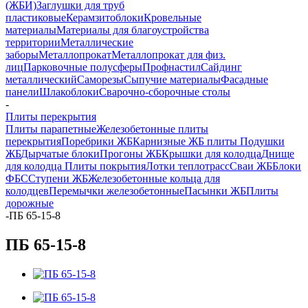
(ЖБИ)
Заглушки для труб
пластиковые
Керамзитоблоки
Кровельные
материалы
Материалы для благоустройства
территории
Металлические
заборы
Металлопрокат
Металлопрокат для физ.
лиц
Парковочные полусферы
Профнастил
Сайдинг
металлический
Саморезы
Сыпучие материалы
Фасадные
панели
Шлакоблоки
Сварочно-сборочные столы
-
Плиты перекрытия
Плиты парапетные
Железобетонные плиты
перекрытия
Поребрики ЖБ
Карнизные ЖБ плиты
Подушки
ЖБ
Дырчатые блоки
Прогоны ЖБ
Крышки для колодца
Днище
для колодца
Плиты покрытия
Лотки теплотрасс
Сваи ЖБ
Блоки
ФБС
Ступени ЖБ
Железобетонные кольца для
колодцев
Перемычки железобетонные
Пасынки ЖБ
Плиты
дорожные
-
ПБ 65-15-8
ПБ 65-15-8