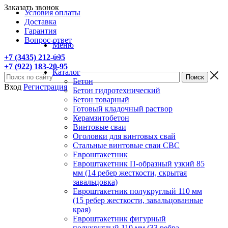
Заказать звонок
Условия оплаты
Доставка
Гарантия
Вопрос-ответ
Меню
+7 (3435) 212-095
+7 (922) 183-20-95
Каталог
Бетон
Вход
Регистрация
Бетон гидротехнический
Бетон товарный
Готовый кладочный раствор
Керамзитобетон
Винтовые сваи
Оголовки для винтовых свай
Стальные винтовые сваи СВС
Евроштакетник
Евроштакетник П-образный узкий 85
мм (14 ребер жесткости, скрытая
завальцовка)
Евроштакетник полукруглый 110 мм
(15 ребер жесткости, завальцованные
края)
Евроштакетник фигурный
полукруглый 110 мм (33 ребра