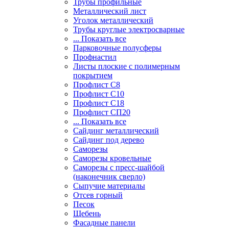
Трубы профильные
Металлический лист
Уголок металлический
Трубы круглые электросварные
... Показать все
Парковочные полусферы
Профнастил
Листы плоские с полимерным
покрытием
Профлист С8
Профлист С10
Профлист С18
Профлист СП20
... Показать все
Сайдинг металлический
Cайдинг под дерево
Саморезы
Саморезы кровельные
Саморезы с пресс-шайбой
(наконечник сверло)
Сыпучие материалы
Отсев горный
Песок
Щебень
Фасадные панели