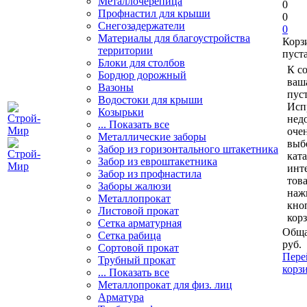
Металлочерепица
0
Профнастил для крыши
0
Снегозадержатели
0
Материалы для благоустройства
Корз
территории
пуст
Блоки для столбов
К с
Бордюр дорожный
ваш
Вазоны
пуст
Водостоки для крыши
Исп
Козырьки
нед
... Показать все
очен
Металлические заборы
выб
Забор из горизонтального штакетника
кат
Забор из евроштакетника
инт
Забор из профнастила
тов
Заборы жалюзи
наж
Металлопрокат
кно
Листовой прокат
кор
Сетка арматурная
Обща
Сетка рабица
руб.
Сортовой прокат
Пере
Трубный прокат
корз
... Показать все
Металлопрокат для физ. лиц
Арматура