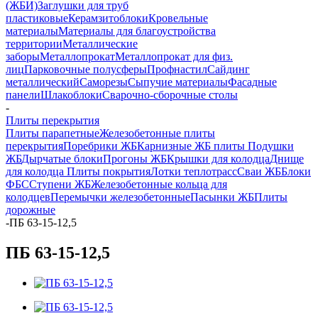
(ЖБИ)
Заглушки для труб
пластиковые
Керамзитоблоки
Кровельные
материалы
Материалы для благоустройства
территории
Металлические
заборы
Металлопрокат
Металлопрокат для физ.
лиц
Парковочные полусферы
Профнастил
Сайдинг
металлический
Саморезы
Сыпучие материалы
Фасадные
панели
Шлакоблоки
Сварочно-сборочные столы
-
Плиты перекрытия
Плиты парапетные
Железобетонные плиты
перекрытия
Поребрики ЖБ
Карнизные ЖБ плиты
Подушки
ЖБ
Дырчатые блоки
Прогоны ЖБ
Крышки для колодца
Днище
для колодца
Плиты покрытия
Лотки теплотрасс
Сваи ЖБ
Блоки
ФБС
Ступени ЖБ
Железобетонные кольца для
колодцев
Перемычки железобетонные
Пасынки ЖБ
Плиты
дорожные
-
ПБ 63-15-12,5
ПБ 63-15-12,5