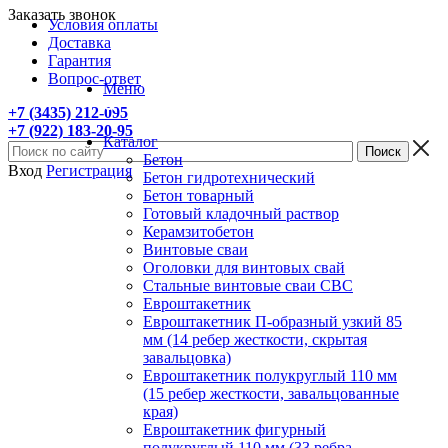
Заказать звонок
Условия оплаты
Доставка
Гарантия
Вопрос-ответ
Меню
+7 (3435) 212-095
+7 (922) 183-20-95
Каталог
Бетон
Вход
Регистрация
Бетон гидротехнический
Бетон товарный
Готовый кладочный раствор
Керамзитобетон
Винтовые сваи
Оголовки для винтовых свай
Стальные винтовые сваи СВС
Евроштакетник
Евроштакетник П-образный узкий 85
мм (14 ребер жесткости, скрытая
завальцовка)
Евроштакетник полукруглый 110 мм
(15 ребер жесткости, завальцованные
края)
Евроштакетник фигурный
полукруглый 110 мм (33 ребра