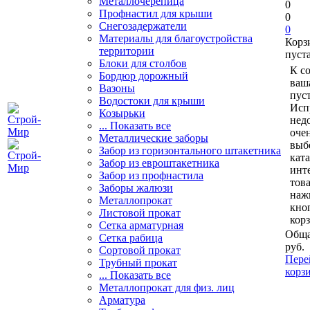
Металлочерепица
0
Профнастил для крыши
0
Снегозадержатели
0
Материалы для благоустройства
Корз
территории
пуст
Блоки для столбов
К с
Бордюр дорожный
ваш
Вазоны
пуст
Водостоки для крыши
Исп
Козырьки
нед
... Показать все
очен
Металлические заборы
выб
Забор из горизонтального штакетника
кат
Забор из евроштакетника
инт
Забор из профнастила
тов
Заборы жалюзи
наж
Металлопрокат
кно
Листовой прокат
кор
Сетка арматурная
Обща
Сетка рабица
руб.
Сортовой прокат
Пере
Трубный прокат
корз
... Показать все
Металлопрокат для физ. лиц
Арматура