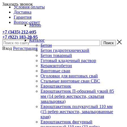
Заказать звонок
Условия оплаты
Доставка
Гарантия
Вопрос-ответ
Меню
+7 (3435) 212-095
+7 (922) 183-20-95
Каталог
Бетон
Вход
Регистрация
Бетон гидротехнический
Бетон товарный
Готовый кладочный раствор
Керамзитобетон
Винтовые сваи
Оголовки для винтовых свай
Стальные винтовые сваи СВС
Евроштакетник
Евроштакетник П-образный узкий 85
мм (14 ребер жесткости, скрытая
завальцовка)
Евроштакетник полукруглый 110 мм
(15 ребер жесткости, завальцованные
края)
Евроштакетник фигурный
полукруглый 110 мм (33 ребра