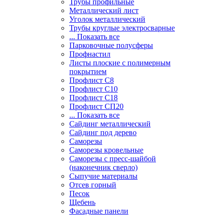
Трубы профильные
Металлический лист
Уголок металлический
Трубы круглые электросварные
... Показать все
Парковочные полусферы
Профнастил
Листы плоские с полимерным
покрытием
Профлист С8
Профлист С10
Профлист С18
Профлист СП20
... Показать все
Сайдинг металлический
Cайдинг под дерево
Саморезы
Саморезы кровельные
Саморезы с пресс-шайбой
(наконечник сверло)
Сыпучие материалы
Отсев горный
Песок
Щебень
Фасадные панели