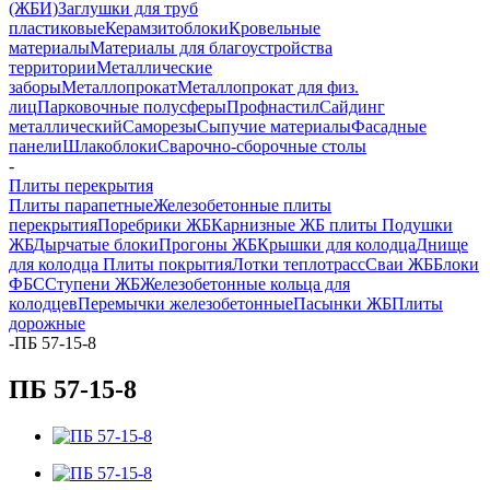
(ЖБИ)
Заглушки для труб
пластиковые
Керамзитоблоки
Кровельные
материалы
Материалы для благоустройства
территории
Металлические
заборы
Металлопрокат
Металлопрокат для физ.
лиц
Парковочные полусферы
Профнастил
Сайдинг
металлический
Саморезы
Сыпучие материалы
Фасадные
панели
Шлакоблоки
Сварочно-сборочные столы
-
Плиты перекрытия
Плиты парапетные
Железобетонные плиты
перекрытия
Поребрики ЖБ
Карнизные ЖБ плиты
Подушки
ЖБ
Дырчатые блоки
Прогоны ЖБ
Крышки для колодца
Днище
для колодца
Плиты покрытия
Лотки теплотрасс
Сваи ЖБ
Блоки
ФБС
Ступени ЖБ
Железобетонные кольца для
колодцев
Перемычки железобетонные
Пасынки ЖБ
Плиты
дорожные
-
ПБ 57-15-8
ПБ 57-15-8