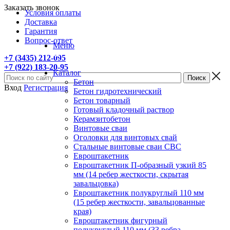
Заказать звонок
Условия оплаты
Доставка
Гарантия
Вопрос-ответ
Меню
+7 (3435) 212-095
+7 (922) 183-20-95
Каталог
Бетон
Вход
Регистрация
Бетон гидротехнический
Бетон товарный
Готовый кладочный раствор
Керамзитобетон
Винтовые сваи
Оголовки для винтовых свай
Стальные винтовые сваи СВС
Евроштакетник
Евроштакетник П-образный узкий 85
мм (14 ребер жесткости, скрытая
завальцовка)
Евроштакетник полукруглый 110 мм
(15 ребер жесткости, завальцованные
края)
Евроштакетник фигурный
полукруглый 110 мм (33 ребра