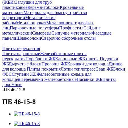
(ЖБИ)
Заглушки для труб
пластиковые
Керамзитоблоки
Кровельные
материалы
Материалы для благоустройства
территории
Металлические
заборы
Металлопрокат
Металлопрокат для физ.
лиц
Парковочные полусферы
Профнастил
Сайдинг
металлический
Саморезы
Сыпучие материалы
Фасадные
панели
Шлакоблоки
Сварочно-сборочные столы
-
Плиты перекрытия
Плиты парапетные
Железобетонные плиты
перекрытия
Поребрики ЖБ
Карнизные ЖБ плиты
Подушки
ЖБ
Дырчатые блоки
Прогоны ЖБ
Крышки для колодца
Днище
для колодца
Плиты покрытия
Лотки теплотрасс
Сваи ЖБ
Блоки
ФБС
Ступени ЖБ
Железобетонные кольца для
колодцев
Перемычки железобетонные
Пасынки ЖБ
Плиты
дорожные
-
ПБ 46-15-8
ПБ 46-15-8