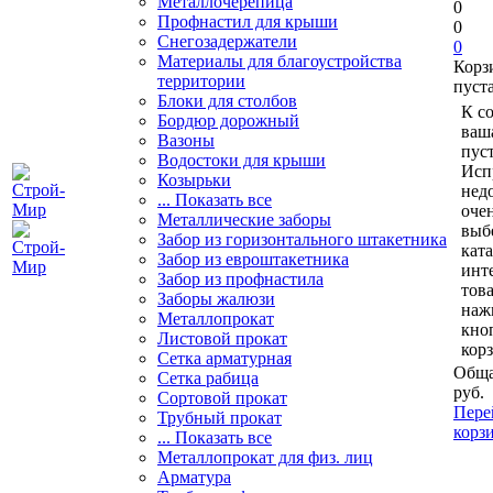
Металлочерепица
0
Профнастил для крыши
0
Снегозадержатели
0
Материалы для благоустройства
Корз
территории
пуст
Блоки для столбов
К с
Бордюр дорожный
ваш
Вазоны
пуст
Водостоки для крыши
Исп
Козырьки
нед
... Показать все
очен
Металлические заборы
выб
Забор из горизонтального штакетника
кат
Забор из евроштакетника
инт
Забор из профнастила
тов
Заборы жалюзи
наж
Металлопрокат
кно
Листовой прокат
кор
Сетка арматурная
Обща
Сетка рабица
руб.
Сортовой прокат
Пере
Трубный прокат
корз
... Показать все
Металлопрокат для физ. лиц
Арматура