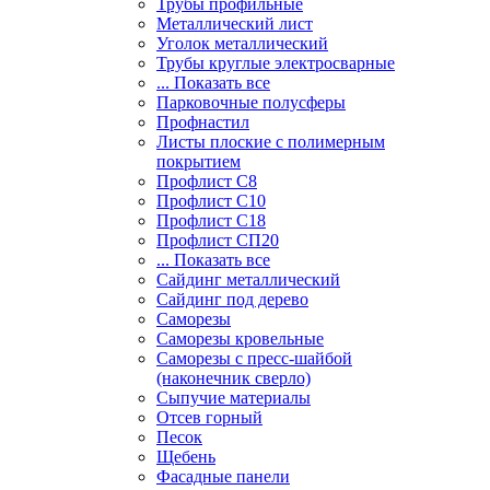
Трубы профильные
Металлический лист
Уголок металлический
Трубы круглые электросварные
... Показать все
Парковочные полусферы
Профнастил
Листы плоские с полимерным
покрытием
Профлист С8
Профлист С10
Профлист С18
Профлист СП20
... Показать все
Сайдинг металлический
Cайдинг под дерево
Саморезы
Саморезы кровельные
Саморезы с пресс-шайбой
(наконечник сверло)
Сыпучие материалы
Отсев горный
Песок
Щебень
Фасадные панели