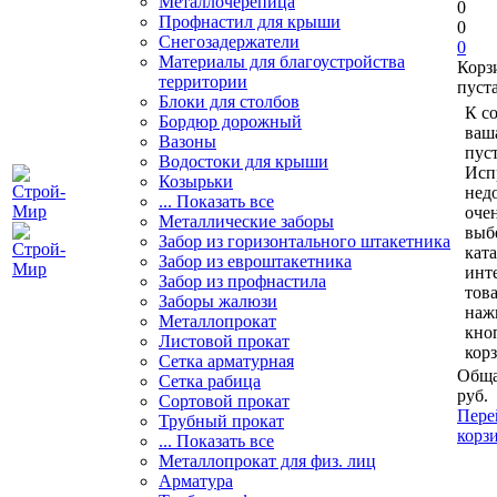
Металлочерепица
0
Профнастил для крыши
0
Снегозадержатели
0
Материалы для благоустройства
Корз
территории
пуст
Блоки для столбов
К с
Бордюр дорожный
ваш
Вазоны
пуст
Водостоки для крыши
Исп
Козырьки
нед
... Показать все
очен
Металлические заборы
выб
Забор из горизонтального штакетника
кат
Забор из евроштакетника
инт
Забор из профнастила
тов
Заборы жалюзи
наж
Металлопрокат
кно
Листовой прокат
кор
Сетка арматурная
Обща
Сетка рабица
руб.
Сортовой прокат
Пере
Трубный прокат
корз
... Показать все
Металлопрокат для физ. лиц
Арматура