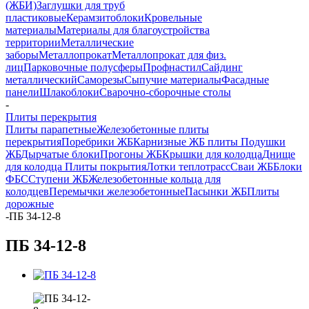
(ЖБИ)
Заглушки для труб
пластиковые
Керамзитоблоки
Кровельные
материалы
Материалы для благоустройства
территории
Металлические
заборы
Металлопрокат
Металлопрокат для физ.
лиц
Парковочные полусферы
Профнастил
Сайдинг
металлический
Саморезы
Сыпучие материалы
Фасадные
панели
Шлакоблоки
Сварочно-сборочные столы
-
Плиты перекрытия
Плиты парапетные
Железобетонные плиты
перекрытия
Поребрики ЖБ
Карнизные ЖБ плиты
Подушки
ЖБ
Дырчатые блоки
Прогоны ЖБ
Крышки для колодца
Днище
для колодца
Плиты покрытия
Лотки теплотрасс
Сваи ЖБ
Блоки
ФБС
Ступени ЖБ
Железобетонные кольца для
колодцев
Перемычки железобетонные
Пасынки ЖБ
Плиты
дорожные
-
ПБ 34-12-8
ПБ 34-12-8