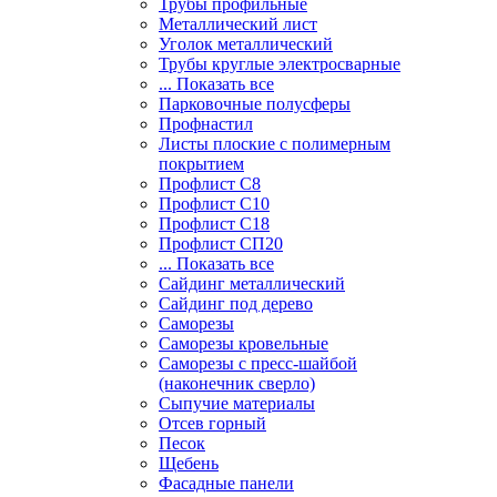
Трубы профильные
Металлический лист
Уголок металлический
Трубы круглые электросварные
... Показать все
Парковочные полусферы
Профнастил
Листы плоские с полимерным
покрытием
Профлист С8
Профлист С10
Профлист С18
Профлист СП20
... Показать все
Сайдинг металлический
Cайдинг под дерево
Саморезы
Саморезы кровельные
Саморезы с пресс-шайбой
(наконечник сверло)
Сыпучие материалы
Отсев горный
Песок
Щебень
Фасадные панели