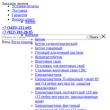
Заказать звонок
Условия оплаты
Доставка
Гарантия
Вопрос-ответ
Меню
+7 (3435) 212-095
+7 (922) 183-20-95
Каталог
Бетон
Вход
Регистрация
Бетон гидротехнический
Бетон товарный
Готовый кладочный раствор
Керамзитобетон
Винтовые сваи
Оголовки для винтовых свай
Стальные винтовые сваи СВС
Евроштакетник
Евроштакетник П-образный узкий 85
мм (14 ребер жесткости, скрытая
завальцовка)
Евроштакетник полукруглый 110 мм
(15 ребер жесткости, завальцованные
края)
Евроштакетник фигурный
полукруглый 110 мм (33 ребра