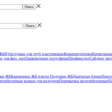
(ЖБИ)
Заглушки для труб пластиковые
Керамзитоблоки
Кровельны
т для физ. лиц
Парковочные полусферы
Профнастил
Сайдинг мет
ики ЖБ
Карнизные ЖБ плиты
Подушки ЖБ
Дырчатые блоки
Прог
езобетонные кольца для колодцев
Перемычки железобетонные
П