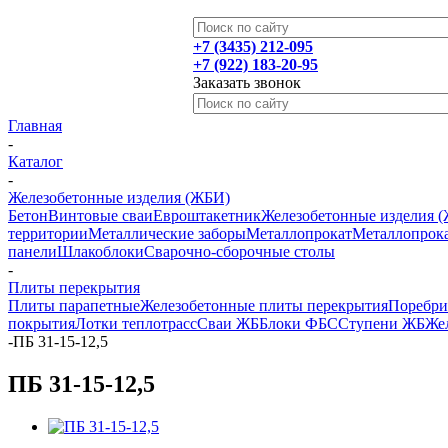
+7 (3435) 212-095
+7 (922) 183-20-95
Заказать звонок
Главная
-
Каталог
-
Железобетонные изделия (ЖБИ)
Бетон
Винтовые сваи
Евроштакетник
Железобетонные изделия 
территории
Металлические заборы
Металлопрокат
Металлопрока
панели
Шлакоблоки
Сварочно-сборочные столы
-
Плиты перекрытия
Плиты парапетные
Железобетонные плиты перекрытия
Поребр
покрытия
Лотки теплотрасс
Сваи ЖБ
Блоки ФБС
Ступени ЖБ
Жел
-
ПБ 31-15-12,5
ПБ 31-15-12,5