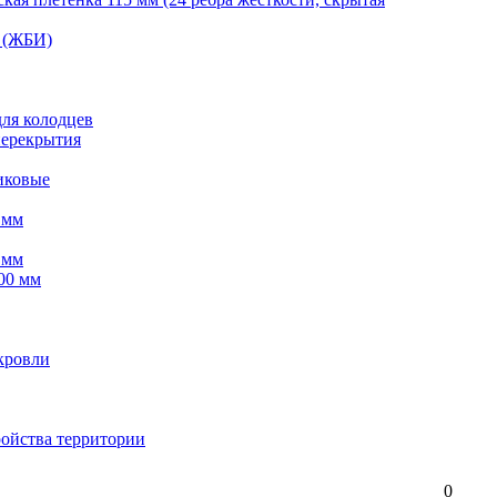
 (ЖБИ)
для колодцев
перекрытия
иковые
 мм
 мм
00 мм
кровли
ройства территории
0