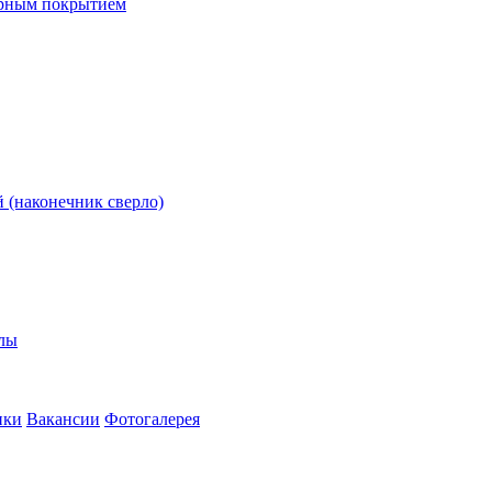
ерным покрытием
 (наконечник сверло)
олы
ики
Вакансии
Фотогалерея