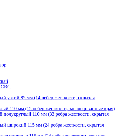
вор
свай
и СВС
й узкий 85 мм (14 ребер жесткости, скрытая
ый 110 мм (15 ребер жесткости, завальцованные края)
 полукруглый 110 мм (33 ребра жесткости, скрытая
й широкий 115 мм (24 ребра жесткости, скрытая
ая плетенка 115 мм (24 ребра жесткости, скрытая