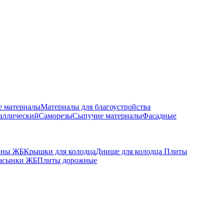
е материалы
Материалы для благоустройства
аллический
Саморезы
Сыпучие материалы
Фасадные
оны ЖБ
Крышки для колодца
Днище для колодца
Плиты
асынки ЖБ
Плиты дорожные