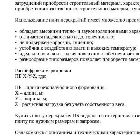
затруднений приобрести строительный материал, характе
приобретения качественного строительного материала яв
Использование плит перекрытий имеет множество преим
• обладает высокими тепло- и звукоизоляционными хара
• отличается надежностью и долговечностью;
• не подвержен коррозии, гниению;
• устойчив к воздействию влаги и высоких температур;
• идеально ровная и гладкая поверхность обеспечивает л
• разнообразие типоразмеров позволяет приобрести мате
Расшифровка маркировки:
ПБ X-Y-Z, где:
ПБ – плита безопалубочного формования;
X – длина, м;
Y – ширина, м;
Z - расчетная нагрузка без учета собственного веса.
Купить плиту перекрытия ПБ недорого в интернет-магаз
плиту по нужным размерам и запросам.
Ознакомьтесь с описанием и техническими характеристик