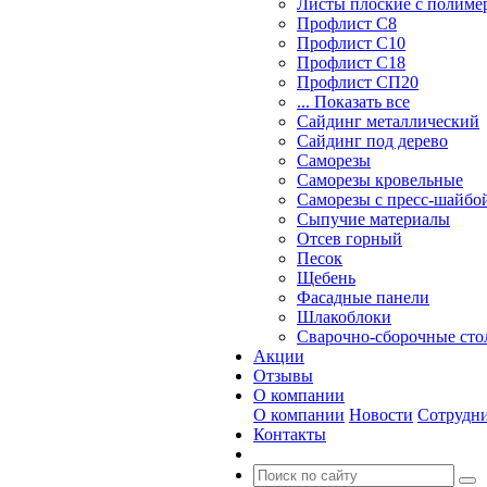
Листы плоские с полим
Профлист С8
Профлист С10
Профлист С18
Профлист СП20
... Показать все
Сайдинг металлический
Cайдинг под дерево
Саморезы
Саморезы кровельные
Саморезы с пресс-шайбой
Сыпучие материалы
Отсев горный
Песок
Щебень
Фасадные панели
Шлакоблоки
Сварочно-сборочные ст
Акции
Отзывы
О компании
О компании
Новости
Сотрудн
Контакты