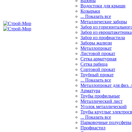
Вазоны
Водостоки для крыши
Козырьки
... Показать все
Металлические заборы
Забор из горизонтальног
Забор из евроштакетника
Забор из профнастила
Заборы жалюзи
Металлопрокат
Листовой прокат
Сетка арматурная
Сетка рабица
Сортовой прокат
Трубный прокат
... Показать все
Металлопрокат для физ. 
Арматура
Трубы профильные
Металлический лист
Уголок металлический
Трубы круглые электрос
... Показать все
Парковочные полусферы
Профнастил