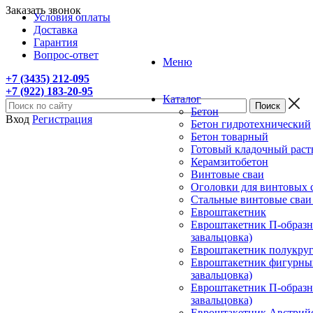
Заказать звонок
Условия оплаты
Доставка
Гарантия
Вопрос-ответ
Меню
+7 (3435) 212-095
+7 (922) 183-20-95
Каталог
Бетон
Вход
Регистрация
Бетон гидротехнический
Бетон товарный
Готовый кладочный раст
Керамзитобетон
Винтовые сваи
Оголовки для винтовых 
Стальные винтовые сва
Евроштакетник
Евроштакетник П-образны
завальцовка)
Евроштакетник полукругл
Евроштакетник фигурный
завальцовка)
Евроштакетник П-образны
завальцовка)
Евроштакетник Австрийск