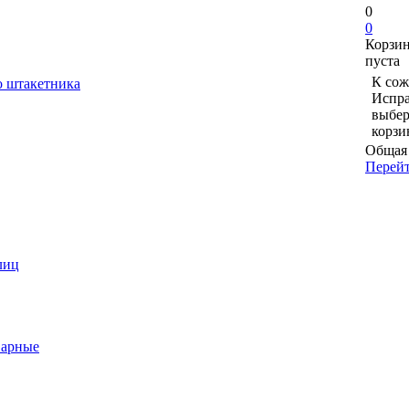
0
0
Корзи
пуста
К сож
о штакетника
Испра
выбер
корзи
Общая 
Перейт
лиц
варные