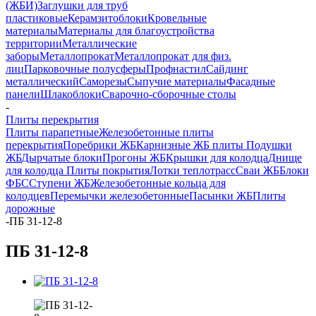
(ЖБИ)
Заглушки для труб
пластиковые
Керамзитоблоки
Кровельные
материалы
Материалы для благоустройства
территории
Металлические
заборы
Металлопрокат
Металлопрокат для физ.
лиц
Парковочные полусферы
Профнастил
Сайдинг
металлический
Саморезы
Сыпучие материалы
Фасадные
панели
Шлакоблоки
Сварочно-сборочные столы
-
Плиты перекрытия
Плиты парапетные
Железобетонные плиты
перекрытия
Поребрики ЖБ
Карнизные ЖБ плиты
Подушки
ЖБ
Дырчатые блоки
Прогоны ЖБ
Крышки для колодца
Днище
для колодца
Плиты покрытия
Лотки теплотрасс
Сваи ЖБ
Блоки
ФБС
Ступени ЖБ
Железобетонные кольца для
колодцев
Перемычки железобетонные
Пасынки ЖБ
Плиты
дорожные
-
ПБ 31-12-8
ПБ 31-12-8