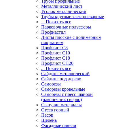
Трубы профильные
Металлический лист
Уголок металлический
Трубы круглые электросварные
... Показать все
Парковочные полусферы
Профнастил
Листы плоские с полимерным
покрытием
Профлист С8
Профлист С10
Профлист С18
Профлист СП20
... Показать все
Сайдинг металлический
Cайдинг под дерево
Саморезы
Саморезы кровельные
Саморезы с пресс-шайбой
(наконечник сверло)
Сыпучие материалы
Отсев горный
Песок
Щебень
Фасадные панели