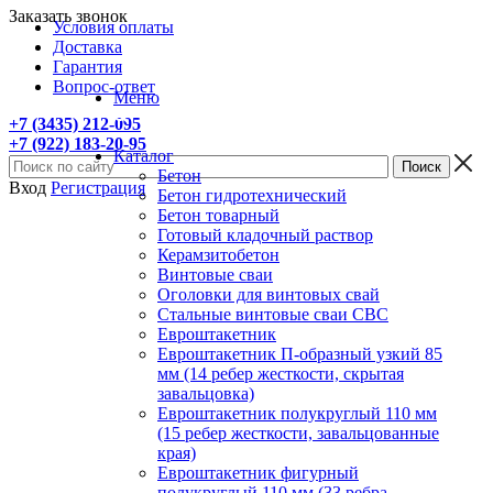
Заказать звонок
Условия оплаты
Доставка
Гарантия
Вопрос-ответ
Меню
+7 (3435) 212-095
+7 (922) 183-20-95
Каталог
Бетон
Вход
Регистрация
Бетон гидротехнический
Бетон товарный
Готовый кладочный раствор
Керамзитобетон
Винтовые сваи
Оголовки для винтовых свай
Стальные винтовые сваи СВС
Евроштакетник
Евроштакетник П-образный узкий 85
мм (14 ребер жесткости, скрытая
завальцовка)
Евроштакетник полукруглый 110 мм
(15 ребер жесткости, завальцованные
края)
Евроштакетник фигурный
полукруглый 110 мм (33 ребра