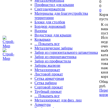
Металлочерепица
0
Профнастил для крыши
0
Снегозадержатели
0
Материалы для благоустройства
Корз
территории
пуст
Блоки для столбов
К с
Бордюр дорожный
ваш
Вазоны
пуст
Водостоки для крыши
Исп
Козырьки
нед
... Показать все
очен
Металлические заборы
выб
Забор из горизонтального штакетника
кат
Забор из евроштакетника
инт
Забор из профнастила
тов
Заборы жалюзи
наж
Металлопрокат
кно
Листовой прокат
кор
Сетка арматурная
Обща
Сетка рабица
руб.
Сортовой прокат
Пере
Трубный прокат
корз
... Показать все
Металлопрокат для физ. лиц
Арматура