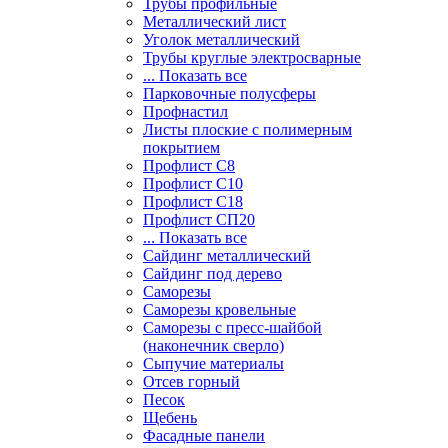
Трубы профильные
Металлический лист
Уголок металлический
Трубы круглые электросварные
... Показать все
Парковочные полусферы
Профнастил
Листы плоские с полимерным
покрытием
Профлист С8
Профлист С10
Профлист С18
Профлист СП20
... Показать все
Сайдинг металлический
Cайдинг под дерево
Саморезы
Саморезы кровельные
Саморезы с пресс-шайбой
(наконечник сверло)
Сыпучие материалы
Отсев горный
Песок
Щебень
Фасадные панели