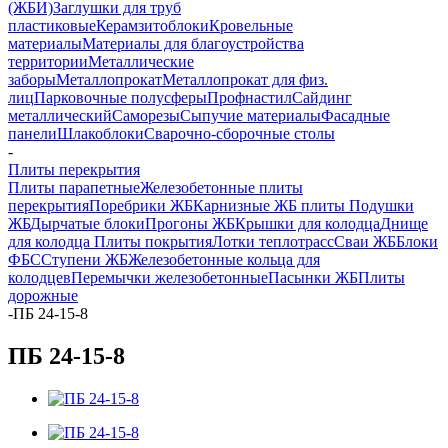
(ЖБИ)
Заглушки для труб
пластиковые
Керамзитоблоки
Кровельные
материалы
Материалы для благоустройства
территории
Металлические
заборы
Металлопрокат
Металлопрокат для физ.
лиц
Парковочные полусферы
Профнастил
Сайдинг
металлический
Саморезы
Сыпучие материалы
Фасадные
панели
Шлакоблоки
Сварочно-сборочные столы
-
Плиты перекрытия
Плиты парапетные
Железобетонные плиты
перекрытия
Поребрики ЖБ
Карнизные ЖБ плиты
Подушки
ЖБ
Дырчатые блоки
Прогоны ЖБ
Крышки для колодца
Днище
для колодца
Плиты покрытия
Лотки теплотрасс
Сваи ЖБ
Блоки
ФБС
Ступени ЖБ
Железобетонные кольца для
колодцев
Перемычки железобетонные
Пасынки ЖБ
Плиты
дорожные
-
ПБ 24-15-8
ПБ 24-15-8