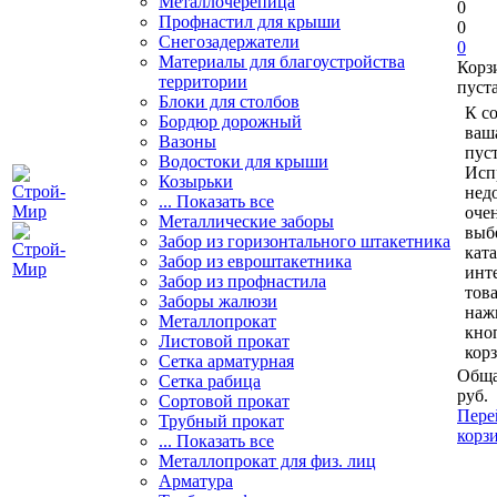
Металлочерепица
0
Профнастил для крыши
0
Снегозадержатели
0
Материалы для благоустройства
Корз
территории
пуст
Блоки для столбов
К с
Бордюр дорожный
ваш
Вазоны
пуст
Водостоки для крыши
Исп
Козырьки
нед
... Показать все
очен
Металлические заборы
выб
Забор из горизонтального штакетника
кат
Забор из евроштакетника
инт
Забор из профнастила
тов
Заборы жалюзи
наж
Металлопрокат
кно
Листовой прокат
кор
Сетка арматурная
Обща
Сетка рабица
руб.
Сортовой прокат
Пере
Трубный прокат
корз
... Показать все
Металлопрокат для физ. лиц
Арматура