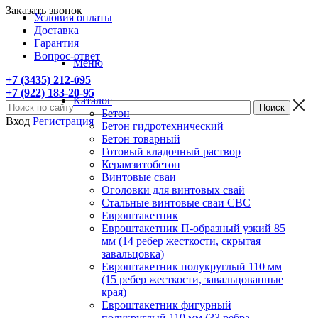
Заказать звонок
Условия оплаты
Доставка
Гарантия
Вопрос-ответ
Меню
+7 (3435) 212-095
+7 (922) 183-20-95
Каталог
Бетон
Вход
Регистрация
Бетон гидротехнический
Бетон товарный
Готовый кладочный раствор
Керамзитобетон
Винтовые сваи
Оголовки для винтовых свай
Стальные винтовые сваи СВС
Евроштакетник
Евроштакетник П-образный узкий 85
мм (14 ребер жесткости, скрытая
завальцовка)
Евроштакетник полукруглый 110 мм
(15 ребер жесткости, завальцованные
края)
Евроштакетник фигурный
полукруглый 110 мм (33 ребра