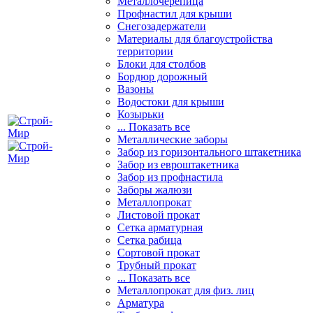
Металлочерепица
Профнастил для крыши
Снегозадержатели
Материалы для благоустройства
территории
Блоки для столбов
Бордюр дорожный
Вазоны
Водостоки для крыши
Козырьки
... Показать все
Металлические заборы
Забор из горизонтального штакетника
Забор из евроштакетника
Забор из профнастила
Заборы жалюзи
Металлопрокат
Листовой прокат
Сетка арматурная
Сетка рабица
Сортовой прокат
Трубный прокат
... Показать все
Металлопрокат для физ. лиц
Арматура