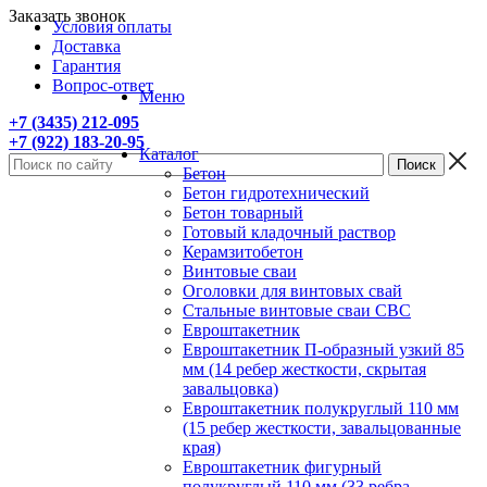
Заказать звонок
Условия оплаты
Доставка
Гарантия
Вопрос-ответ
Меню
+7 (3435) 212-095
+7 (922) 183-20-95
Каталог
Бетон
Бетон гидротехнический
Бетон товарный
Готовый кладочный раствор
Керамзитобетон
Винтовые сваи
Оголовки для винтовых свай
Стальные винтовые сваи СВС
Евроштакетник
Евроштакетник П-образный узкий 85
мм (14 ребер жесткости, скрытая
завальцовка)
Евроштакетник полукруглый 110 мм
(15 ребер жесткости, завальцованные
края)
Евроштакетник фигурный
полукруглый 110 мм (33 ребра