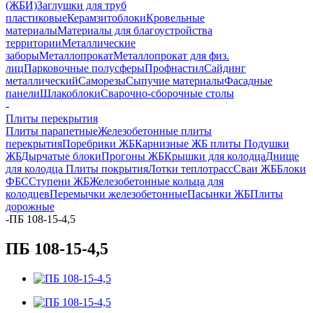
(ЖБИ)
Заглушки для труб
пластиковые
Керамзитоблоки
Кровельные
материалы
Материалы для благоустройства
территории
Металлические
заборы
Металлопрокат
Металлопрокат для физ.
лиц
Парковочные полусферы
Профнастил
Сайдинг
металлический
Саморезы
Сыпучие материалы
Фасадные
панели
Шлакоблоки
Сварочно-сборочные столы
-
Плиты перекрытия
Плиты парапетные
Железобетонные плиты
перекрытия
Поребрики ЖБ
Карнизные ЖБ плиты
Подушки
ЖБ
Дырчатые блоки
Прогоны ЖБ
Крышки для колодца
Днище
для колодца
Плиты покрытия
Лотки теплотрасс
Сваи ЖБ
Блоки
ФБС
Ступени ЖБ
Железобетонные кольца для
колодцев
Перемычки железобетонные
Пасынки ЖБ
Плиты
дорожные
-
ПБ 108-15-4,5
ПБ 108-15-4,5