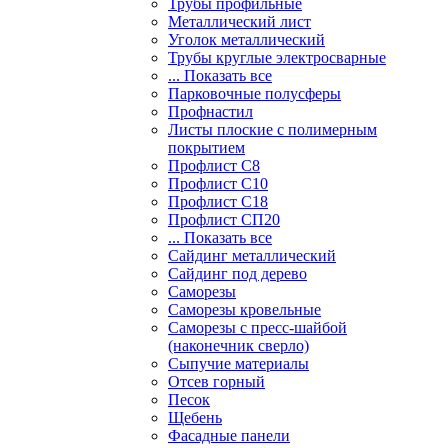
Трубы профильные
Металлический лист
Уголок металлический
Трубы круглые электросварные
... Показать все
Парковочные полусферы
Профнастил
Листы плоские с полимерным
покрытием
Профлист С8
Профлист С10
Профлист С18
Профлист СП20
... Показать все
Сайдинг металлический
Cайдинг под дерево
Саморезы
Саморезы кровельные
Саморезы с пресс-шайбой
(наконечник сверло)
Сыпучие материалы
Отсев горный
Песок
Щебень
Фасадные панели