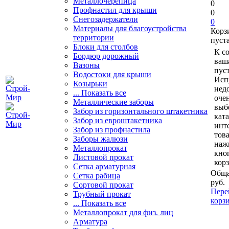
Металлочерепица
0
Профнастил для крыши
0
Снегозадержатели
0
Материалы для благоустройства
Корз
территории
пуст
Блоки для столбов
К с
Бордюр дорожный
ваш
Вазоны
пуст
Водостоки для крыши
Исп
Козырьки
нед
... Показать все
очен
Металлические заборы
выб
Забор из горизонтального штакетника
кат
Забор из евроштакетника
инт
Забор из профнастила
тов
Заборы жалюзи
наж
Металлопрокат
кно
Листовой прокат
кор
Сетка арматурная
Обща
Сетка рабица
руб.
Сортовой прокат
Пере
Трубный прокат
корз
... Показать все
Металлопрокат для физ. лиц
Арматура