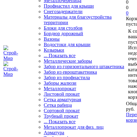
Металлочерепица
0
Профнастил для крыши
0
Снегозадержатели
0
Материалы для благоустройства
Корз
территории
пуст
Блоки для столбов
К с
Бордюр дорожный
ваш
Вазоны
пуст
Водостоки для крыши
Исп
Козырьки
нед
... Показать все
очен
Металлические заборы
выб
Забор из горизонтального штакетника
кат
Забор из евроштакетника
инт
Забор из профнастила
тов
Заборы жалюзи
наж
Металлопрокат
кно
Листовой прокат
кор
Сетка арматурная
Обща
Сетка рабица
руб.
Сортовой прокат
Пере
Трубный прокат
корз
... Показать все
Металлопрокат для физ. лиц
Арматура