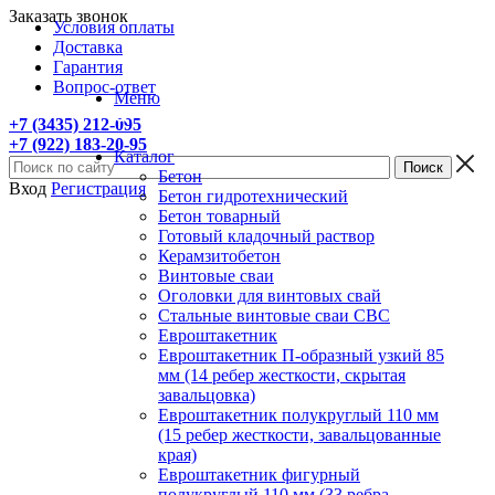
Заказать звонок
Условия оплаты
Доставка
Гарантия
Вопрос-ответ
Меню
+7 (3435) 212-095
+7 (922) 183-20-95
Каталог
Бетон
Вход
Регистрация
Бетон гидротехнический
Бетон товарный
Готовый кладочный раствор
Керамзитобетон
Винтовые сваи
Оголовки для винтовых свай
Стальные винтовые сваи СВС
Евроштакетник
Евроштакетник П-образный узкий 85
мм (14 ребер жесткости, скрытая
завальцовка)
Евроштакетник полукруглый 110 мм
(15 ребер жесткости, завальцованные
края)
Евроштакетник фигурный
полукруглый 110 мм (33 ребра