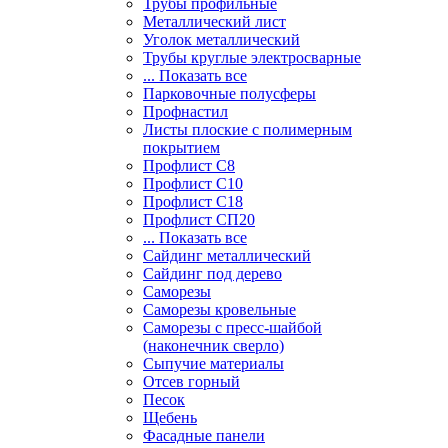
Трубы профильные
Металлический лист
Уголок металлический
Трубы круглые электросварные
... Показать все
Парковочные полусферы
Профнастил
Листы плоские с полимерным
покрытием
Профлист С8
Профлист С10
Профлист С18
Профлист СП20
... Показать все
Сайдинг металлический
Cайдинг под дерево
Саморезы
Саморезы кровельные
Саморезы с пресс-шайбой
(наконечник сверло)
Сыпучие материалы
Отсев горный
Песок
Щебень
Фасадные панели