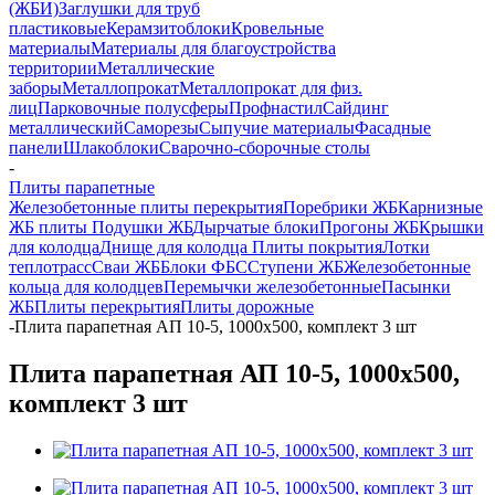
(ЖБИ)
Заглушки для труб
пластиковые
Керамзитоблоки
Кровельные
материалы
Материалы для благоустройства
территории
Металлические
заборы
Металлопрокат
Металлопрокат для физ.
лиц
Парковочные полусферы
Профнастил
Сайдинг
металлический
Саморезы
Сыпучие материалы
Фасадные
панели
Шлакоблоки
Сварочно-сборочные столы
-
Плиты парапетные
Железобетонные плиты перекрытия
Поребрики ЖБ
Карнизные
ЖБ плиты
Подушки ЖБ
Дырчатые блоки
Прогоны ЖБ
Крышки
для колодца
Днище для колодца
Плиты покрытия
Лотки
теплотрасс
Сваи ЖБ
Блоки ФБС
Ступени ЖБ
Железобетонные
кольца для колодцев
Перемычки железобетонные
Пасынки
ЖБ
Плиты перекрытия
Плиты дорожные
-
Плита парапетная АП 10-5, 1000х500, комплект 3 шт
Плита парапетная АП 10-5, 1000х500,
комплект 3 шт