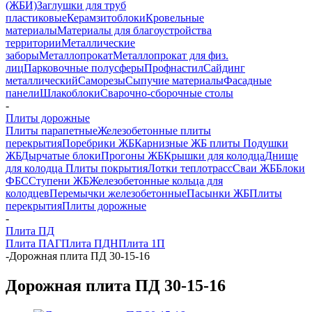
(ЖБИ)
Заглушки для труб
пластиковые
Керамзитоблоки
Кровельные
материалы
Материалы для благоустройства
территории
Металлические
заборы
Металлопрокат
Металлопрокат для физ.
лиц
Парковочные полусферы
Профнастил
Сайдинг
металлический
Саморезы
Сыпучие материалы
Фасадные
панели
Шлакоблоки
Сварочно-сборочные столы
-
Плиты дорожные
Плиты парапетные
Железобетонные плиты
перекрытия
Поребрики ЖБ
Карнизные ЖБ плиты
Подушки
ЖБ
Дырчатые блоки
Прогоны ЖБ
Крышки для колодца
Днище
для колодца
Плиты покрытия
Лотки теплотрасс
Сваи ЖБ
Блоки
ФБС
Ступени ЖБ
Железобетонные кольца для
колодцев
Перемычки железобетонные
Пасынки ЖБ
Плиты
перекрытия
Плиты дорожные
-
Плита ПД
Плита ПАГ
Плита ПДН
Плита 1П
-
Дорожная плита ПД 30-15-16
Дорожная плита ПД 30-15-16