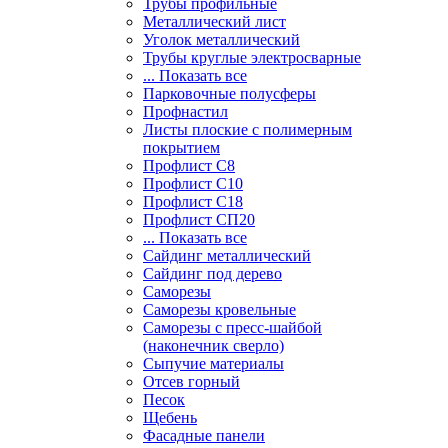
Трубы профильные
Металлический лист
Уголок металлический
Трубы круглые электросварные
... Показать все
Парковочные полусферы
Профнастил
Листы плоские с полимерным
покрытием
Профлист С8
Профлист С10
Профлист С18
Профлист СП20
... Показать все
Сайдинг металлический
Cайдинг под дерево
Саморезы
Саморезы кровельные
Саморезы с пресс-шайбой
(наконечник сверло)
Сыпучие материалы
Отсев горный
Песок
Щебень
Фасадные панели