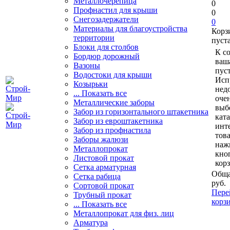
Металлочерепица
0
Профнастил для крыши
0
Снегозадержатели
0
Материалы для благоустройства
Корз
территории
пуст
Блоки для столбов
К с
Бордюр дорожный
ваш
Вазоны
пуст
Водостоки для крыши
Исп
Козырьки
нед
... Показать все
очен
Металлические заборы
выб
Забор из горизонтального штакетника
кат
Забор из евроштакетника
инт
Забор из профнастила
тов
Заборы жалюзи
наж
Металлопрокат
кно
Листовой прокат
кор
Сетка арматурная
Обща
Сетка рабица
руб.
Сортовой прокат
Пере
Трубный прокат
корз
... Показать все
Металлопрокат для физ. лиц
Арматура