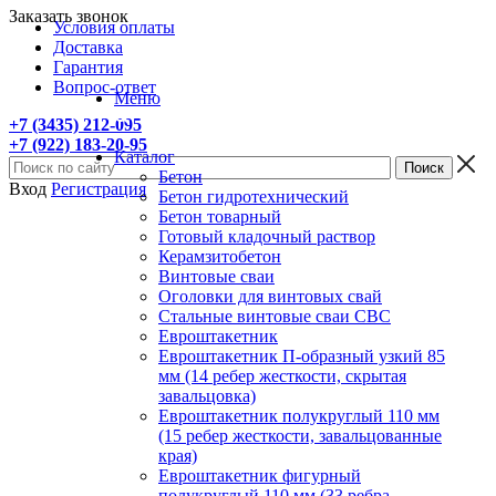
Заказать звонок
Условия оплаты
Доставка
Гарантия
Вопрос-ответ
Меню
+7 (3435) 212-095
+7 (922) 183-20-95
Каталог
Бетон
Вход
Регистрация
Бетон гидротехнический
Бетон товарный
Готовый кладочный раствор
Керамзитобетон
Винтовые сваи
Оголовки для винтовых свай
Стальные винтовые сваи СВС
Евроштакетник
Евроштакетник П-образный узкий 85
мм (14 ребер жесткости, скрытая
завальцовка)
Евроштакетник полукруглый 110 мм
(15 ребер жесткости, завальцованные
края)
Евроштакетник фигурный
полукруглый 110 мм (33 ребра