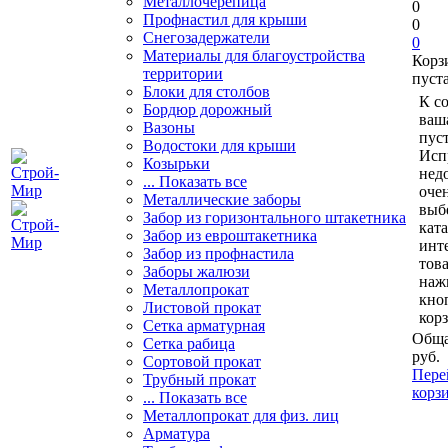
Металлочерепица
0
Профнастил для крыши
0
Снегозадержатели
0
Материалы для благоустройства
Корз
территории
пуст
Блоки для столбов
К с
Бордюр дорожный
ваш
Вазоны
пуст
Водостоки для крыши
Исп
Козырьки
нед
... Показать все
очен
Металлические заборы
выб
Забор из горизонтального штакетника
кат
Забор из евроштакетника
инт
Забор из профнастила
тов
Заборы жалюзи
наж
Металлопрокат
кно
Листовой прокат
кор
Сетка арматурная
Обща
Сетка рабица
руб.
Сортовой прокат
Пере
Трубный прокат
корз
... Показать все
Металлопрокат для физ. лиц
Арматура