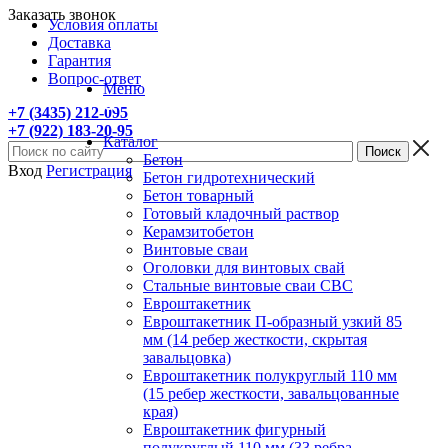
Заказать звонок
Условия оплаты
Доставка
Гарантия
Вопрос-ответ
Меню
+7 (3435) 212-095
+7 (922) 183-20-95
Каталог
Бетон
Вход
Регистрация
Бетон гидротехнический
Бетон товарный
Готовый кладочный раствор
Керамзитобетон
Винтовые сваи
Оголовки для винтовых свай
Стальные винтовые сваи СВС
Евроштакетник
Евроштакетник П-образный узкий 85
мм (14 ребер жесткости, скрытая
завальцовка)
Евроштакетник полукруглый 110 мм
(15 ребер жесткости, завальцованные
края)
Евроштакетник фигурный
полукруглый 110 мм (33 ребра