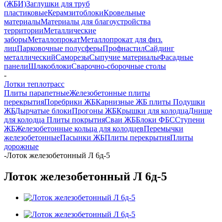
(ЖБИ)
Заглушки для труб
пластиковые
Керамзитоблоки
Кровельные
материалы
Материалы для благоустройства
территории
Металлические
заборы
Металлопрокат
Металлопрокат для физ.
лиц
Парковочные полусферы
Профнастил
Сайдинг
металлический
Саморезы
Сыпучие материалы
Фасадные
панели
Шлакоблоки
Сварочно-сборочные столы
-
Лотки теплотрасс
Плиты парапетные
Железобетонные плиты
перекрытия
Поребрики ЖБ
Карнизные ЖБ плиты
Подушки
ЖБ
Дырчатые блоки
Прогоны ЖБ
Крышки для колодца
Днище
для колодца
Плиты покрытия
Сваи ЖБ
Блоки ФБС
Ступени
ЖБ
Железобетонные кольца для колодцев
Перемычки
железобетонные
Пасынки ЖБ
Плиты перекрытия
Плиты
дорожные
-
Лоток железобетонный Л 6д-5
Лоток железобетонный Л 6д-5