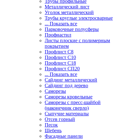
Трубы профильные
Металлический лист
Уголок металлический
Трубы круглые электросварные
... Показать все
Парковочные полусферы
Профнастил
Листы плоские с полимерным
покрытием
Профлист С8
Профлист С10
Профлист С18
Профлист СП20
... Показать все
Сайдинг металлический
Cайдинг под дерево
Саморезы
Саморезы кровельные
Саморезы с пресс-шайбой
(наконечник сверло)
Сыпучие материалы
Отсев горный
Песок
Щебень
Фасадные панели