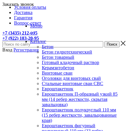
Заказать звонок
Условия оплаты
Доставка
Гарантия
Вопрос-ответ
Меню
+7 (3435) 212-095
+7 (922) 183-20-95
Каталог
Бетон
Вход
Регистрация
Бетон гидротехнический
Бетон товарный
Готовый кладочный раствор
Керамзитобетон
Винтовые сваи
Оголовки для винтовых свай
Стальные винтовые сваи СВС
Евроштакетник
Евроштакетник П-образный узкий 85
мм (14 ребер жесткости, скрытая
завальцовка)
Евроштакетник полукруглый 110 мм
(15 ребер жесткости, завальцованные
края)
Евроштакетник фигурный
полукруглый 110 мм (33 ребра