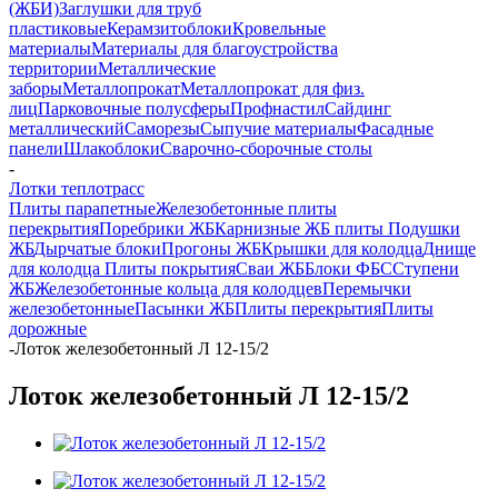
(ЖБИ)
Заглушки для труб
пластиковые
Керамзитоблоки
Кровельные
материалы
Материалы для благоустройства
территории
Металлические
заборы
Металлопрокат
Металлопрокат для физ.
лиц
Парковочные полусферы
Профнастил
Сайдинг
металлический
Саморезы
Сыпучие материалы
Фасадные
панели
Шлакоблоки
Сварочно-сборочные столы
-
Лотки теплотрасс
Плиты парапетные
Железобетонные плиты
перекрытия
Поребрики ЖБ
Карнизные ЖБ плиты
Подушки
ЖБ
Дырчатые блоки
Прогоны ЖБ
Крышки для колодца
Днище
для колодца
Плиты покрытия
Сваи ЖБ
Блоки ФБС
Ступени
ЖБ
Железобетонные кольца для колодцев
Перемычки
железобетонные
Пасынки ЖБ
Плиты перекрытия
Плиты
дорожные
-
Лоток железобетонный Л 12-15/2
Лоток железобетонный Л 12-15/2