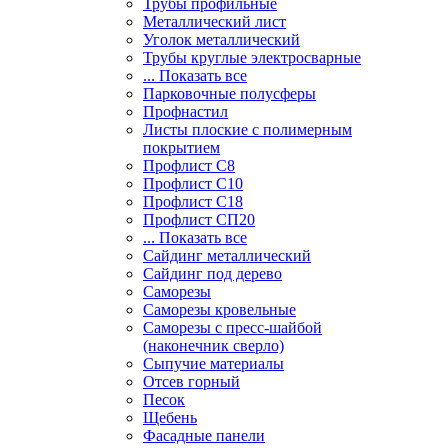
Трубы профильные
Металлический лист
Уголок металлический
Трубы круглые электросварные
... Показать все
Парковочные полусферы
Профнастил
Листы плоские с полимерным
покрытием
Профлист С8
Профлист С10
Профлист С18
Профлист СП20
... Показать все
Сайдинг металлический
Cайдинг под дерево
Саморезы
Саморезы кровельные
Саморезы с пресс-шайбой
(наконечник сверло)
Сыпучие материалы
Отсев горный
Песок
Щебень
Фасадные панели