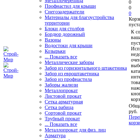
Металлочерепица
0
Профнастил для крыши
0
Снегозадержатели
0
Материалы для благоустройства
Корз
территории
пуст
Блоки для столбов
К с
Бордюр дорожный
ваш
Вазоны
пуст
Водостоки для крыши
Исп
Козырьки
нед
... Показать все
очен
Металлические заборы
выб
Забор из горизонтального штакетника
кат
Забор из евроштакетника
инт
Забор из профнастила
тов
Заборы жалюзи
наж
Металлопрокат
кно
Листовой прокат
кор
Сетка арматурная
Обща
Сетка рабица
руб.
Сортовой прокат
Пере
Трубный прокат
корз
... Показать все
Металлопрокат для физ. лиц
Арматура