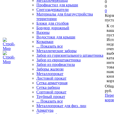
Металлочерепица
0
Профнастил для крыши
0
Снегозадержатели
0
Материалы для благоустройства
Корз
территории
пуст
Блоки для столбов
К с
Бордюр дорожный
ваш
Вазоны
пуст
Водостоки для крыши
Исп
Козырьки
нед
... Показать все
очен
Металлические заборы
выб
Забор из горизонтального штакетника
кат
Забор из евроштакетника
инт
Забор из профнастила
тов
Заборы жалюзи
наж
Металлопрокат
кно
Листовой прокат
кор
Сетка арматурная
Обща
Сетка рабица
руб.
Сортовой прокат
Пере
Трубный прокат
корз
... Показать все
Металлопрокат для физ. лиц
Арматура