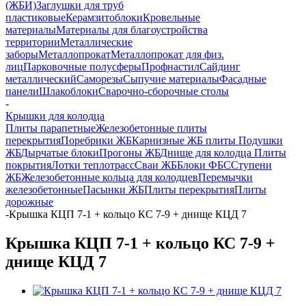
(ЖБИ)
Заглушки для труб
пластиковые
Керамзитоблоки
Кровельные
материалы
Материалы для благоустройства
территории
Металлические
заборы
Металлопрокат
Металлопрокат для физ.
лиц
Парковочные полусферы
Профнастил
Сайдинг
металлический
Саморезы
Сыпучие материалы
Фасадные
панели
Шлакоблоки
Сварочно-сборочные столы
-
Крышки для колодца
Плиты парапетные
Железобетонные плиты
перекрытия
Поребрики ЖБ
Карнизные ЖБ плиты
Подушки
ЖБ
Дырчатые блоки
Прогоны ЖБ
Днище для колодца
Плиты
покрытия
Лотки теплотрасс
Сваи ЖБ
Блоки ФБС
Ступени
ЖБ
Железобетонные кольца для колодцев
Перемычки
железобетонные
Пасынки ЖБ
Плиты перекрытия
Плиты
дорожные
-
Крышка КЦП 7-1 + кольцо КС 7-9 + днище КЦД 7
Крышка КЦП 7-1 + кольцо КС 7-9 +
днище КЦД 7