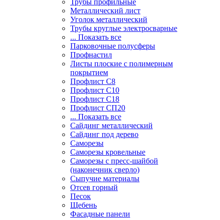
Трубы профильные
Металлический лист
Уголок металлический
Трубы круглые электросварные
... Показать все
Парковочные полусферы
Профнастил
Листы плоские с полимерным
покрытием
Профлист С8
Профлист С10
Профлист С18
Профлист СП20
... Показать все
Сайдинг металлический
Cайдинг под дерево
Саморезы
Саморезы кровельные
Саморезы с пресс-шайбой
(наконечник сверло)
Сыпучие материалы
Отсев горный
Песок
Щебень
Фасадные панели