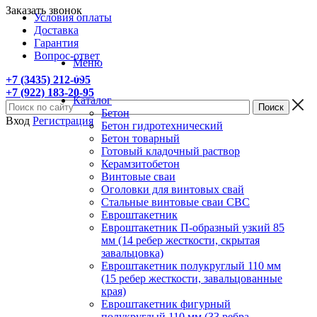
Заказать звонок
Условия оплаты
Доставка
Гарантия
Вопрос-ответ
Меню
+7 (3435) 212-095
+7 (922) 183-20-95
Каталог
Бетон
Вход
Регистрация
Бетон гидротехнический
Бетон товарный
Готовый кладочный раствор
Керамзитобетон
Винтовые сваи
Оголовки для винтовых свай
Стальные винтовые сваи СВС
Евроштакетник
Евроштакетник П-образный узкий 85
мм (14 ребер жесткости, скрытая
завальцовка)
Евроштакетник полукруглый 110 мм
(15 ребер жесткости, завальцованные
края)
Евроштакетник фигурный
полукруглый 110 мм (33 ребра