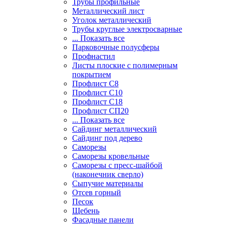
Трубы профильные
Металлический лист
Уголок металлический
Трубы круглые электросварные
... Показать все
Парковочные полусферы
Профнастил
Листы плоские с полимерным
покрытием
Профлист С8
Профлист С10
Профлист С18
Профлист СП20
... Показать все
Сайдинг металлический
Cайдинг под дерево
Саморезы
Саморезы кровельные
Саморезы с пресс-шайбой
(наконечник сверло)
Сыпучие материалы
Отсев горный
Песок
Щебень
Фасадные панели