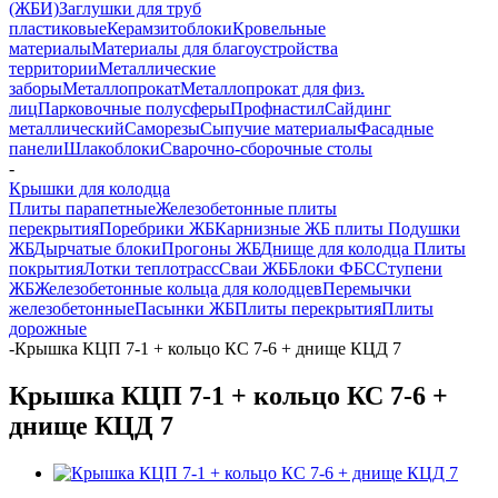
(ЖБИ)
Заглушки для труб
пластиковые
Керамзитоблоки
Кровельные
материалы
Материалы для благоустройства
территории
Металлические
заборы
Металлопрокат
Металлопрокат для физ.
лиц
Парковочные полусферы
Профнастил
Сайдинг
металлический
Саморезы
Сыпучие материалы
Фасадные
панели
Шлакоблоки
Сварочно-сборочные столы
-
Крышки для колодца
Плиты парапетные
Железобетонные плиты
перекрытия
Поребрики ЖБ
Карнизные ЖБ плиты
Подушки
ЖБ
Дырчатые блоки
Прогоны ЖБ
Днище для колодца
Плиты
покрытия
Лотки теплотрасс
Сваи ЖБ
Блоки ФБС
Ступени
ЖБ
Железобетонные кольца для колодцев
Перемычки
железобетонные
Пасынки ЖБ
Плиты перекрытия
Плиты
дорожные
-
Крышка КЦП 7-1 + кольцо КС 7-6 + днище КЦД 7
Крышка КЦП 7-1 + кольцо КС 7-6 +
днище КЦД 7