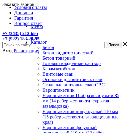
Заказать звонок
Условия оплаты
Доставка
Гарантия
Вопрос-ответ
Меню
+7 (3435) 212-095
+7 (922) 183-20-95
Каталог
Бетон
Вход
Регистрация
Бетон гидротехнический
Бетон товарный
Готовый кладочный раствор
Керамзитобетон
Винтовые сваи
Оголовки для винтовых свай
Стальные винтовые сваи СВС
Евроштакетник
Евроштакетник П-образный узкий 85
мм (14 ребер жесткости, скрытая
завальцовка)
Евроштакетник полукруглый 110 мм
(15 ребер жесткости, завальцованные
края)
Евроштакетник фигурный
полукруглый 110 мм (33 ребра