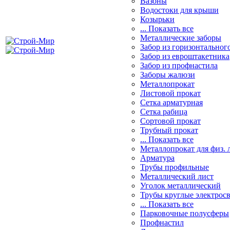
Вазоны
Водостоки для крыши
Козырьки
... Показать все
Металлические заборы
Забор из горизонтальног
Забор из евроштакетника
Забор из профнастила
Заборы жалюзи
Металлопрокат
Листовой прокат
Сетка арматурная
Сетка рабица
Сортовой прокат
Трубный прокат
... Показать все
Металлопрокат для физ. 
Арматура
Трубы профильные
Металлический лист
Уголок металлический
Трубы круглые электрос
... Показать все
Парковочные полусферы
Профнастил