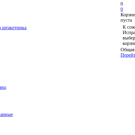
0
0
Корзи
пуста
К сож
о штакетника
Испра
выбер
корзи
Общая 
Перейт
лиц
варные