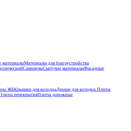
е материалы
Материалы для благоустройства
аллический
Саморезы
Сыпучие материалы
Фасадные
оны ЖБ
Крышки для колодца
Днище для колодца
Плиты
Плиты перекрытия
Плиты дорожные