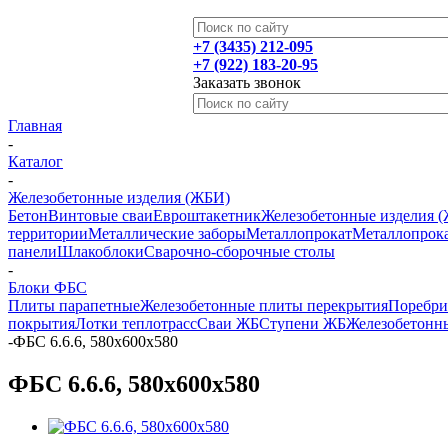
+7 (3435) 212-095
+7 (922) 183-20-95
Заказать звонок
Главная
-
Каталог
-
Железобетонные изделия (ЖБИ)
Бетон
Винтовые сваи
Евроштакетник
Железобетонные изделия 
территории
Металлические заборы
Металлопрокат
Металлопрока
панели
Шлакоблоки
Сварочно-сборочные столы
-
Блоки ФБС
Плиты парапетные
Железобетонные плиты перекрытия
Поребр
покрытия
Лотки теплотрасс
Сваи ЖБ
Ступени ЖБ
Железобетонны
-
ФБС 6.6.6, 580х600х580
ФБС 6.6.6, 580х600х580