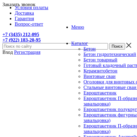
Заказать звонок
Условия оплаты
Доставка
Гарантия
Вопрос-ответ
Меню
+7 (3435) 212-095
+7 (922) 183-20-95
Каталог
Бетон
Вход
Регистрация
Бетон гидротехнический
Бетон товарный
Готовый кладочный раст
Керамзитобетон
Винтовые сваи
Оголовки для винтовых 
Стальные винтовые сва
Евроштакетник
Евроштакетник П-образны
завальцовка)
Евроштакетник полукругл
Евроштакетник фигурный
завальцовка)
Евроштакетник П-образны
завальцовка)
Евроштакетник Австрийск