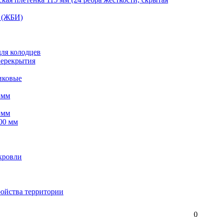
 (ЖБИ)
для колодцев
перекрытия
иковые
 мм
 мм
00 мм
кровли
ройства территории
0