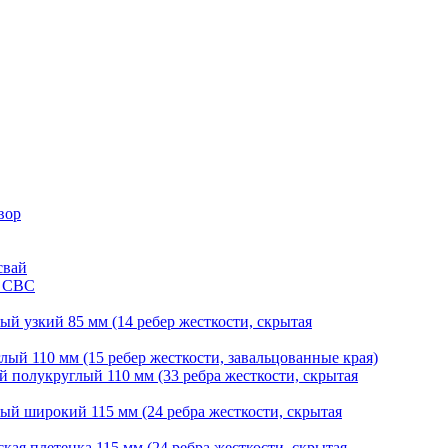
вор
свай
и СВС
й узкий 85 мм (14 ребер жесткости, скрытая
ый 110 мм (15 ребер жесткости, завальцованные края)
 полукруглый 110 мм (33 ребра жесткости, скрытая
й широкий 115 мм (24 ребра жесткости, скрытая
ая плетенка 115 мм (24 ребра жесткости, скрытая