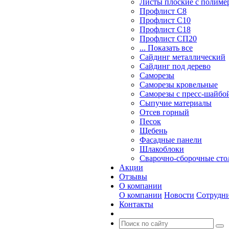
Листы плоские с полим
Профлист С8
Профлист С10
Профлист С18
Профлист СП20
... Показать все
Сайдинг металлический
Cайдинг под дерево
Саморезы
Саморезы кровельные
Саморезы с пресс-шайбой
Сыпучие материалы
Отсев горный
Песок
Щебень
Фасадные панели
Шлакоблоки
Сварочно-сборочные ст
Акции
Отзывы
О компании
О компании
Новости
Сотрудн
Контакты