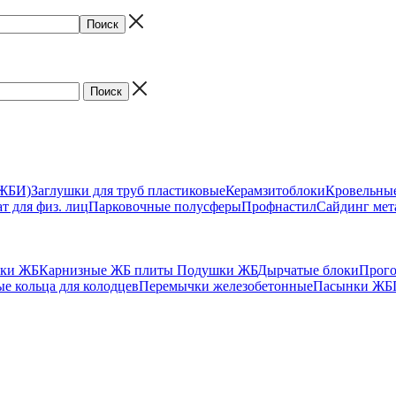
(ЖБИ)
Заглушки для труб пластиковые
Керамзитоблоки
Кровельны
т для физ. лиц
Парковочные полусферы
Профнастил
Сайдинг мет
ики ЖБ
Карнизные ЖБ плиты
Подушки ЖБ
Дырчатые блоки
Прог
е кольца для колодцев
Перемычки железобетонные
Пасынки ЖБ