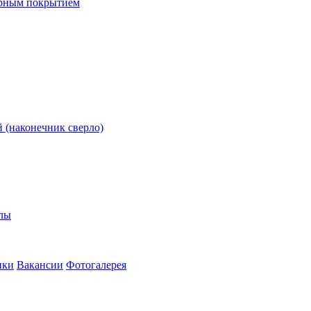
ерным покрытием
 (наконечник сверло)
олы
ики
Вакансии
Фотогалерея