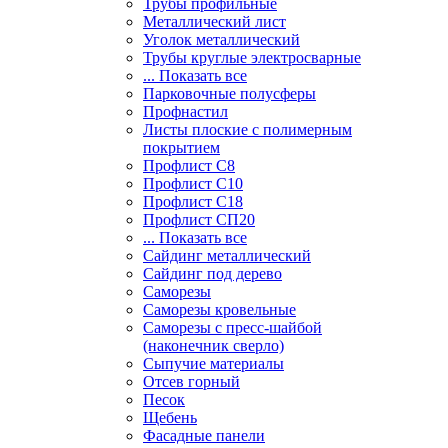
Трубы профильные
Металлический лист
Уголок металлический
Трубы круглые электросварные
... Показать все
Парковочные полусферы
Профнастил
Листы плоские с полимерным
покрытием
Профлист С8
Профлист С10
Профлист С18
Профлист СП20
... Показать все
Сайдинг металлический
Cайдинг под дерево
Саморезы
Саморезы кровельные
Саморезы с пресс-шайбой
(наконечник сверло)
Сыпучие материалы
Отсев горный
Песок
Щебень
Фасадные панели