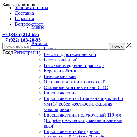
Заказать звонок
Условия оплаты
Доставка
Гарантия
Вопрос-ответ
Меню
+7 (3435) 212-095
+7 (922) 183-20-95
Каталог
Бетон
Вход
Регистрация
Бетон гидротехнический
Бетон товарный
Готовый кладочный раствор
Керамзитобетон
Винтовые сваи
Оголовки для винтовых свай
Стальные винтовые сваи СВС
Евроштакетник
Евроштакетник П-образный узкий 85
мм (14 ребер жесткости, скрытая
завальцовка)
Евроштакетник полукруглый 110 мм
(15 ребер жесткости, завальцованные
края)
Евроштакетник фигурный
полукруглый 110 мм (33 ребра