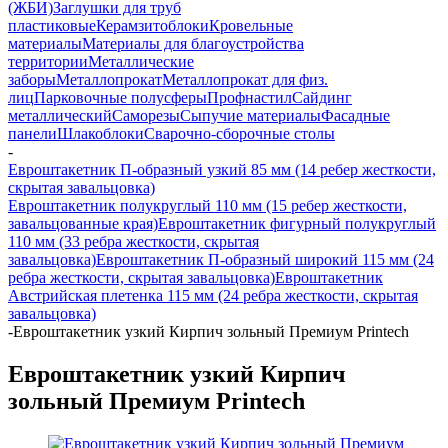
(ЖБИ)
Заглушки для труб
пластиковые
Керамзитоблоки
Кровельные
материалы
Материалы для благоустройства
территории
Металлические
заборы
Металлопрокат
Металлопрокат для физ.
лиц
Парковочные полусферы
Профнастил
Сайдинг
металлический
Саморезы
Сыпучие материалы
Фасадные
панели
Шлакоблоки
Сварочно-сборочные столы
-
Евроштакетник П-образный узкий 85 мм (14 ребер жесткости,
скрытая завальцовка)
Евроштакетник полукруглый 110 мм (15 ребер жесткости,
завальцованные края)
Евроштакетник фигурный полукруглый
110 мм (33 ребра жесткости, скрытая
завальцовка)
Евроштакетник П-образный широкий 115 мм (24
ребра жесткости, скрытая завальцовка)
Евроштакетник
Австрийская плетенка 115 мм (24 ребра жесткости, скрытая
завальцовка)
-
Евроштакетник узкий Кирпич зольный Премиум Printech
Евроштакетник узкий Кирпич
зольный Премиум Printech