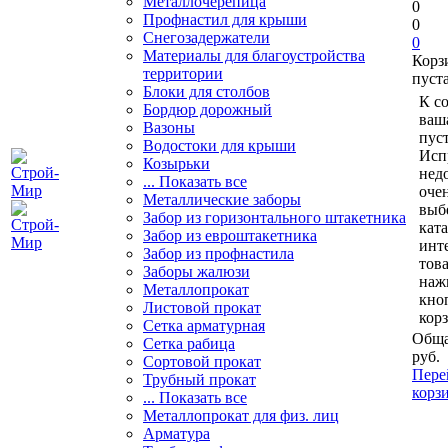
Металлочерепица
0
Профнастил для крыши
0
Снегозадержатели
0
Материалы для благоустройства
Корз
территории
пуст
Блоки для столбов
К с
Бордюр дорожный
ваш
Вазоны
пуст
Водостоки для крыши
Исп
Козырьки
нед
... Показать все
очен
Металлические заборы
выб
Забор из горизонтального штакетника
кат
Забор из евроштакетника
инт
Забор из профнастила
тов
Заборы жалюзи
наж
Металлопрокат
кно
Листовой прокат
кор
Сетка арматурная
Обща
Сетка рабица
руб.
Сортовой прокат
Пере
Трубный прокат
корз
... Показать все
Металлопрокат для физ. лиц
Арматура