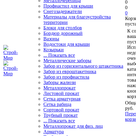
Металлочерепица
0
Профнастил для крыши
0
Снегозадержатели
0
Материалы для благоустройства
Корз
территории
пуст
Блоки для столбов
К с
Бордюр дорожный
ваш
Вазоны
пуст
Водостоки для крыши
Исп
Козырьки
нед
... Показать все
очен
Металлические заборы
выб
Забор из горизонтального штакетника
кат
Забор из евроштакетника
инт
Забор из профнастила
тов
Заборы жалюзи
наж
Металлопрокат
кно
Листовой прокат
кор
Сетка арматурная
Обща
Сетка рабица
руб.
Сортовой прокат
Пере
Трубный прокат
корз
... Показать все
Металлопрокат для физ. лиц
Арматура