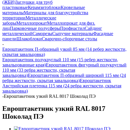
(ЖБИ)
Заглушки для труб
пластиковые
Керамзитоблоки
Кровельные
материалы
Материалы для благоустройства
территории
Металлические
заборы
Металлопрокат
Металлопрокат для физ.
лиц
Парковочные полусферы
Профнастил
Сайдинг
металлический
Саморезы
Сыпучие материалы
Фасадные
панели
Шлакоблоки
Сварочно-сборочные столы
-
Евроштакетник П-образный узкий 85 мм (14 ребер жесткости,
скрытая завальцовка)
Евроштакетник полукруглый 110 мм (15 ребер жесткости,
завальцованные края)
Евроштакетник фигурный полукруглый
110 мм (33 ребра жесткости, скрытая
завальцовка)
Евроштакетник П-образный широкий 115 мм (24
ребра жесткости, скрытая завальцовка)
Евроштакетник
Австрийская плетенка 115 мм (24 ребра жесткости, скрытая
завальцовка)
-
Евроштакетник узкий RAL 8017 Шоколад ПЭ
Евроштакетник узкий RAL 8017
Шоколад ПЭ