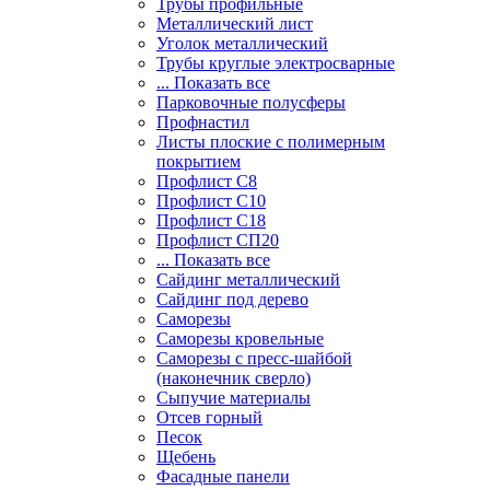
Трубы профильные
Металлический лист
Уголок металлический
Трубы круглые электросварные
... Показать все
Парковочные полусферы
Профнастил
Листы плоские с полимерным
покрытием
Профлист С8
Профлист С10
Профлист С18
Профлист СП20
... Показать все
Сайдинг металлический
Cайдинг под дерево
Саморезы
Саморезы кровельные
Саморезы с пресс-шайбой
(наконечник сверло)
Сыпучие материалы
Отсев горный
Песок
Щебень
Фасадные панели