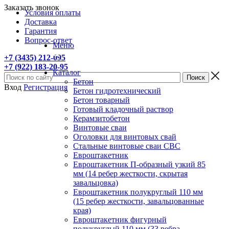
Заказать звонок
Условия оплаты
Доставка
Гарантия
Вопрос-ответ
Меню
+7 (3435) 212-095
+7 (922) 183-20-95
Каталог
Бетон
Вход
Регистрация
Бетон гидротехнический
Бетон товарный
Готовый кладочный раствор
Керамзитобетон
Винтовые сваи
Оголовки для винтовых свай
Стальные винтовые сваи СВС
Евроштакетник
Евроштакетник П-образный узкий 85
мм (14 ребер жесткости, скрытая
завальцовка)
Евроштакетник полукруглый 110 мм
(15 ребер жесткости, завальцованные
края)
Евроштакетник фигурный
полукруглый 110 мм (33 ребра