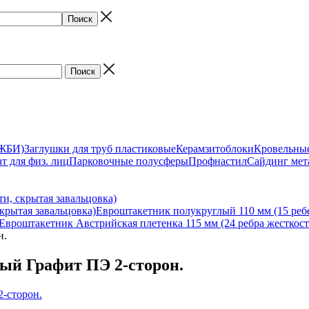
(ЖБИ)
Заглушки для труб пластиковые
Керамзитоблоки
Кровельны
т для физ. лиц
Парковочные полусферы
Профнастил
Сайдинг мет
и, скрытая завальцовка)
крытая завальцовка)
Евроштакетник полукруглый 110 мм (15 ребе
Евроштакетник Австрийская плетенка 115 мм (24 ребра жесткост
н.
ый Графит ПЭ 2-сторон.