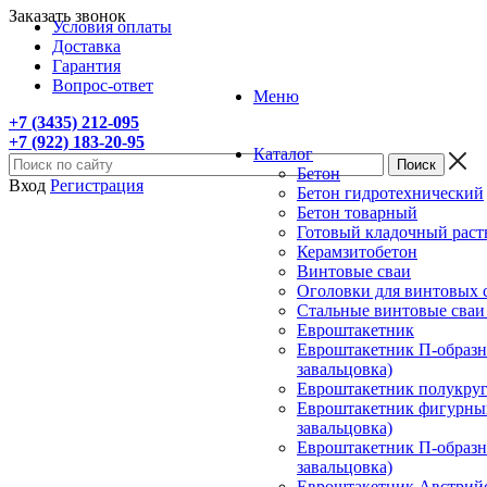
Заказать звонок
Условия оплаты
Доставка
Гарантия
Вопрос-ответ
Меню
+7 (3435) 212-095
+7 (922) 183-20-95
Каталог
Бетон
Вход
Регистрация
Бетон гидротехнический
Бетон товарный
Готовый кладочный раст
Керамзитобетон
Винтовые сваи
Оголовки для винтовых 
Стальные винтовые сва
Евроштакетник
Евроштакетник П-образны
завальцовка)
Евроштакетник полукругл
Евроштакетник фигурный
завальцовка)
Евроштакетник П-образны
завальцовка)
Евроштакетник Австрийск