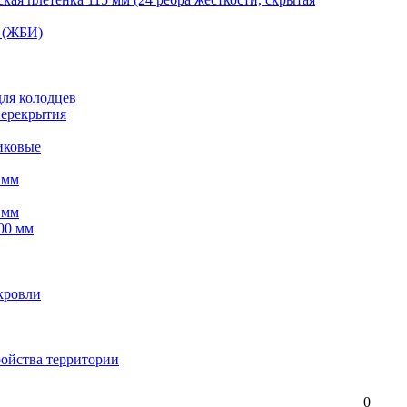
 (ЖБИ)
для колодцев
перекрытия
иковые
 мм
 мм
00 мм
кровли
ройства территории
0