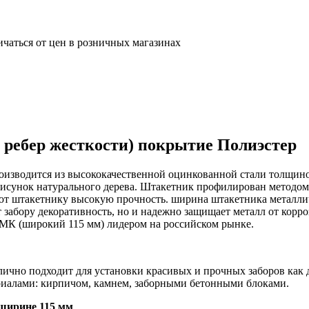
ичаться от цен в розничных магазинах
 ребер жесткости) покрытие Полиэстер
изводится из высококачественной оцинкованной стали толщиной
нок натурального дерева. Штакетник профилирован методом х
ают штакетнику высокую прочность. ширина штакетника металлич
т забору декоративность, но и надежно защищает металл от кор
МК (широкий 115 мм) лидером на российском рынке.
ично подходит для установки красивых и прочных заборов как д
риалами: кирпичом, камнем, заборными бетонными блоками.
 ширине 115 мм