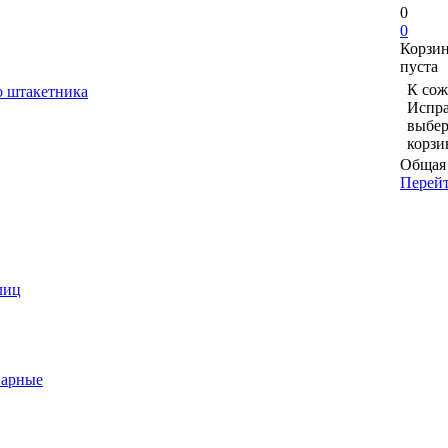
0
0
Корзи
пуста
К сож
о штакетника
Испра
выбер
корзи
Общая 
Перейт
лиц
варные