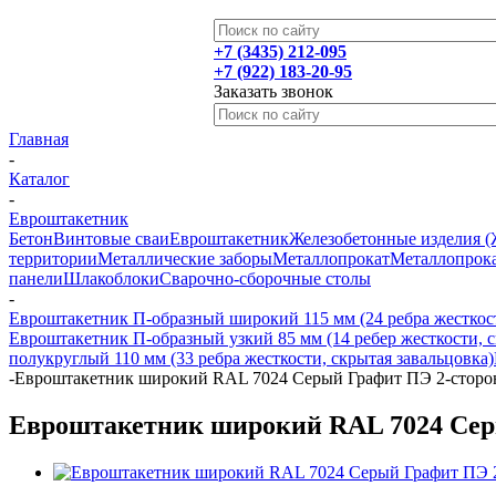
+7 (3435) 212-095
+7 (922) 183-20-95
Заказать звонок
Главная
-
Каталог
-
Евроштакетник
Бетон
Винтовые сваи
Евроштакетник
Железобетонные изделия 
территории
Металлические заборы
Металлопрокат
Металлопрока
панели
Шлакоблоки
Сварочно-сборочные столы
-
Евроштакетник П-образный широкий 115 мм (24 ребра жесткост
Евроштакетник П-образный узкий 85 мм (14 ребер жесткости, с
полукруглый 110 мм (33 ребра жесткости, скрытая завальцовка)
-
Евроштакетник широкий RAL 7024 Серый Графит ПЭ 2-сторо
Евроштакетник широкий RAL 7024 Сер