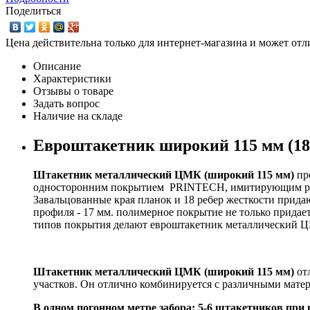
Поделиться
Цена действительна только для интернет-магазина и может отл
Описание
Характеристики
Отзывы о товаре
Задать вопрос
Наличие на складе
Евроштакетник широкий 115 мм (18
Штакетник металлический ЦМК (широкий 115 мм)
про
односторонним покрытием PRINTECH, имитирующим рису
Завальцованные края планок и 18 ребер жесткости прид
профиля - 17 мм. полимерное покрытие не только придае
типов покрытия делают евроштакетник металлический Ц
Штакетник металлический ЦМК (широкий 115 мм)
отл
участков. Он отлично комбинируется с различными мате
В одном погонном метре забора: 5-6 штакетников при