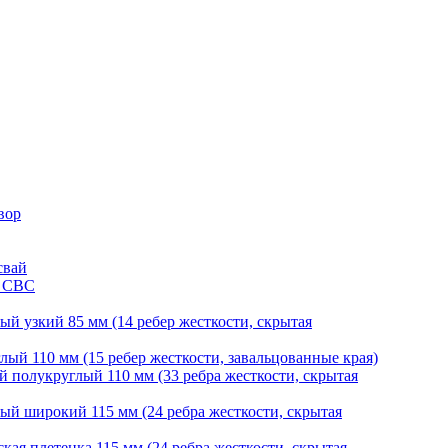
вор
свай
и СВС
й узкий 85 мм (14 ребер жесткости, скрытая
ый 110 мм (15 ребер жесткости, завальцованные края)
 полукруглый 110 мм (33 ребра жесткости, скрытая
й широкий 115 мм (24 ребра жесткости, скрытая
ая плетенка 115 мм (24 ребра жесткости, скрытая