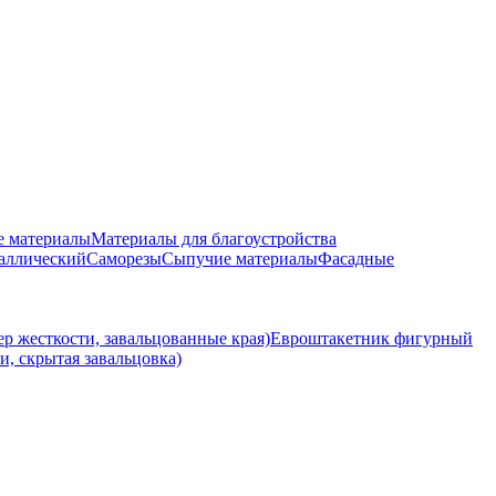
е материалы
Материалы для благоустройства
аллический
Саморезы
Сыпучие материалы
Фасадные
р жесткости, завальцованные края)
Евроштакетник фигурный
и, скрытая завальцовка)