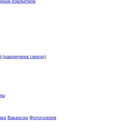
ерным покрытием
 (наконечник сверло)
олы
ики
Вакансии
Фотогалерея