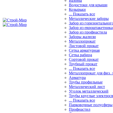
Вазоны
Водостоки для крыши
Козырьки
... Показать все
Металлические заборы
Забор из горизонтальног
Забор из евроштакетника
Забор из профнастила
Заборы жалюзи
Металлопрокат
Листовой прокат
Сетка арматурная
Сетка рабица
Сортовой прокат
Трубный прокат
... Показать все
Металлопрокат для физ. 
Арматура
Трубы профильные
Металлический лист
Уголок металлический
Трубы круглые электрос
... Показать все
Парковочные полусферы
Профнастил