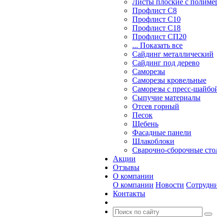
Листы плоские с полим
Профлист С8
Профлист С10
Профлист С18
Профлист СП20
... Показать все
Сайдинг металлический
Cайдинг под дерево
Саморезы
Саморезы кровельные
Саморезы с пресс-шайбой
Сыпучие материалы
Отсев горный
Песок
Щебень
Фасадные панели
Шлакоблоки
Сварочно-сборочные ст
Акции
Отзывы
О компании
О компании
Новости
Сотрудн
Контакты