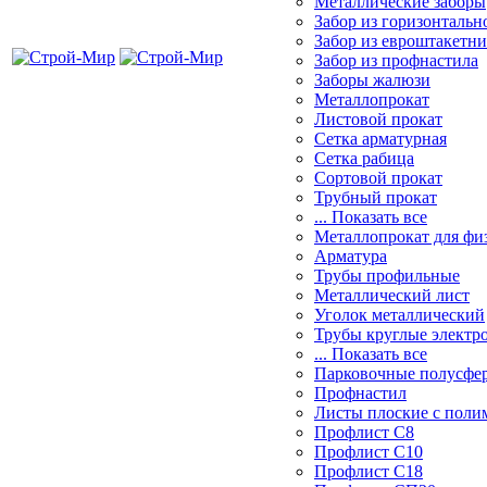
Металлические заборы
Забор из горизонтальн
Забор из евроштакетни
Забор из профнастила
Заборы жалюзи
Металлопрокат
Листовой прокат
Сетка арматурная
Сетка рабица
Сортовой прокат
Трубный прокат
... Показать все
Металлопрокат для физ
Арматура
Трубы профильные
Металлический лист
Уголок металлический
Трубы круглые электр
... Показать все
Парковочные полусфе
Профнастил
Листы плоские с пол
Профлист С8
Профлист С10
Профлист С18