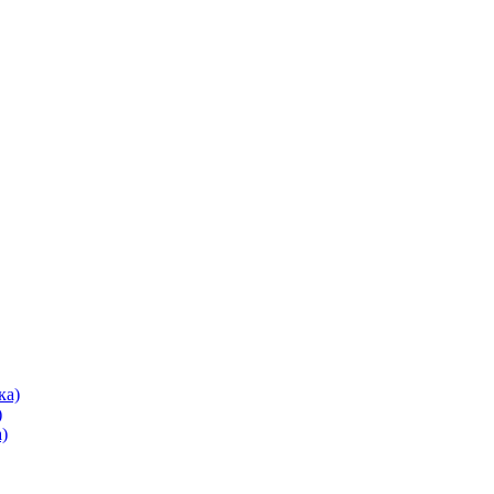
ка)
)
)