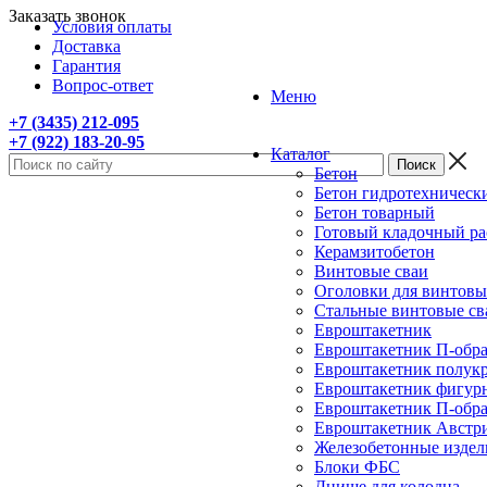
Заказать звонок
Условия оплаты
Доставка
Гарантия
Вопрос-ответ
Меню
+7 (3435) 212-095
+7 (922) 183-20-95
Каталог
Бетон
Бетон гидротехническ
Бетон товарный
Готовый кладочный ра
Керамзитобетон
Винтовые сваи
Оголовки для винтовы
Стальные винтовые с
Евроштакетник
Евроштакетник П-образ
Евроштакетник полукру
Евроштакетник фигурны
Евроштакетник П-образ
Евроштакетник Австрий
Железобетонные издел
Блоки ФБС
Днище для колодца