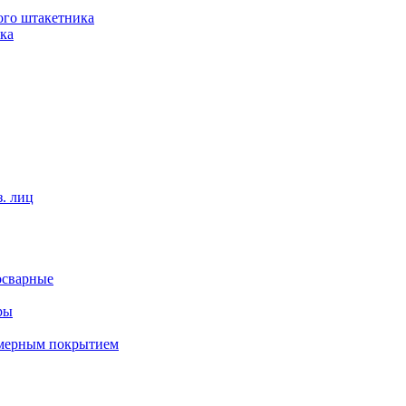
ого штакетника
ка
. лиц
осварные
ры
имерным покрытием