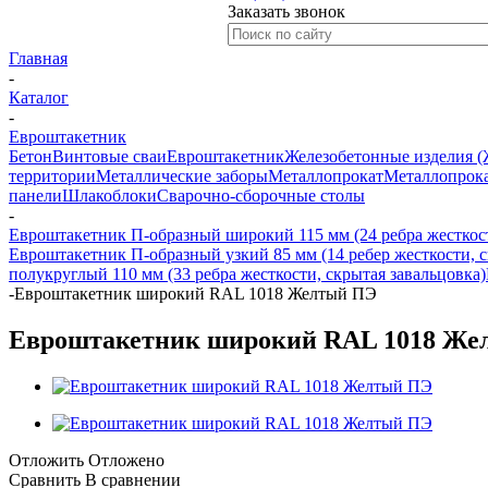
Заказать звонок
Главная
-
Каталог
-
Евроштакетник
Бетон
Винтовые сваи
Евроштакетник
Железобетонные изделия 
территории
Металлические заборы
Металлопрокат
Металлопрока
панели
Шлакоблоки
Сварочно-сборочные столы
-
Евроштакетник П-образный широкий 115 мм (24 ребра жесткост
Евроштакетник П-образный узкий 85 мм (14 ребер жесткости, с
полукруглый 110 мм (33 ребра жесткости, скрытая завальцовка)
-
Евроштакетник широкий RAL 1018 Желтый ПЭ
Евроштакетник широкий RAL 1018 Же
Отложить
Отложено
Сравнить
В сравнении