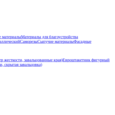
е материалы
Материалы для благоустройства
аллический
Саморезы
Сыпучие материалы
Фасадные
р жесткости, завальцованные края)
Евроштакетник фигурный
и, скрытая завальцовка)