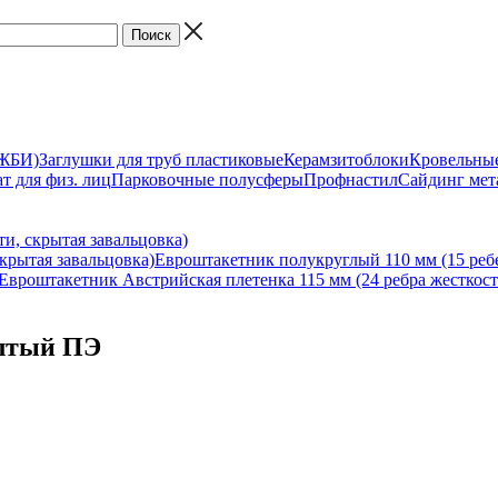
(ЖБИ)
Заглушки для труб пластиковые
Керамзитоблоки
Кровельны
т для физ. лиц
Парковочные полусферы
Профнастил
Сайдинг мет
и, скрытая завальцовка)
крытая завальцовка)
Евроштакетник полукруглый 110 мм (15 ребе
Евроштакетник Австрийская плетенка 115 мм (24 ребра жесткост
лтый ПЭ