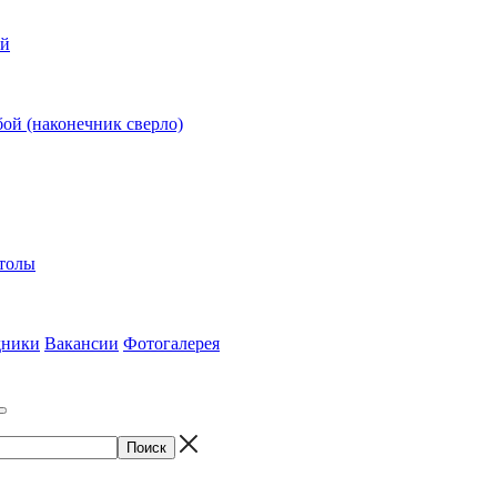
ий
ой (наконечник сверло)
столы
дники
Вакансии
Фотогалерея