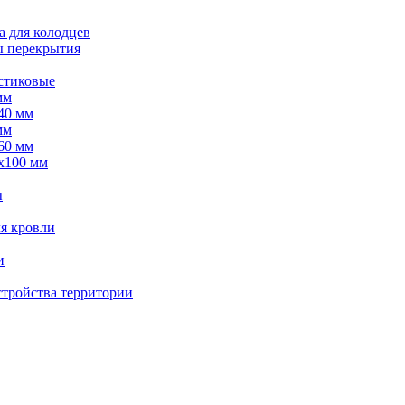
а для колодцев
ы перекрытия
астиковые
мм
40 мм
мм
60 мм
х100 мм
ы
я кровли
и
стройства территории