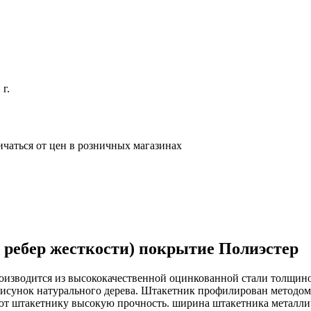
г.
ичаться от цен в розничных магазинах
 ребер жесткости) покрытие Полиэстер
изводится из высококачественной оцинкованной стали толщиной
нок натурального дерева. Штакетник профилирован методом х
ают штакетнику высокую прочность. ширина штакетника металлич