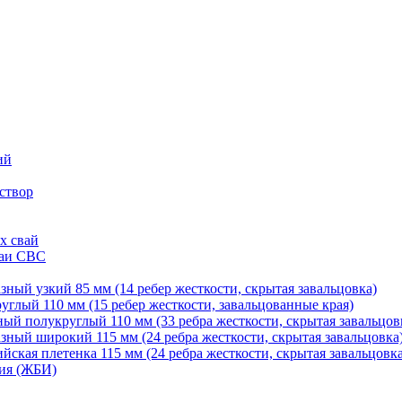
ий
створ
х свай
ваи СВС
ный узкий 85 мм (14 ребер жесткости, скрытая завальцовка)
глый 110 мм (15 ребер жесткости, завальцованные края)
й полукруглый 110 мм (33 ребра жесткости, скрытая завальцов
ный широкий 115 мм (24 ребра жесткости, скрытая завальцовка
ская плетенка 115 мм (24 ребра жесткости, скрытая завальцовка
ия (ЖБИ)