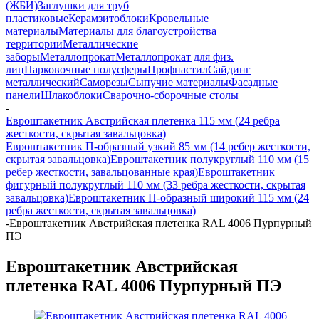
(ЖБИ)
Заглушки для труб
пластиковые
Керамзитоблоки
Кровельные
материалы
Материалы для благоустройства
территории
Металлические
заборы
Металлопрокат
Металлопрокат для физ.
лиц
Парковочные полусферы
Профнастил
Сайдинг
металлический
Саморезы
Сыпучие материалы
Фасадные
панели
Шлакоблоки
Сварочно-сборочные столы
-
Евроштакетник Австрийская плетенка 115 мм (24 ребра
жесткости, скрытая завальцовка)
Евроштакетник П-образный узкий 85 мм (14 ребер жесткости,
скрытая завальцовка)
Евроштакетник полукруглый 110 мм (15
ребер жесткости, завальцованные края)
Евроштакетник
фигурный полукруглый 110 мм (33 ребра жесткости, скрытая
завальцовка)
Евроштакетник П-образный широкий 115 мм (24
ребра жесткости, скрытая завальцовка)
-
Евроштакетник Австрийская плетенка RAL 4006 Пурпурный
ПЭ
Евроштакетник Австрийская
плетенка RAL 4006 Пурпурный ПЭ