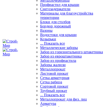
Металлочерепица
Профнастил для крыши
Снегозадержатели
Материалы для благоустройства
территории
Блоки для столбов
Бордюр дорожный
Вазоны
Водостоки для крыши
Козырьки
... Показать все
Металлические заборы
Забор из горизонтального штакетника
Забор из евроштакетника
Забор из профнастила
Заборы жалюзи
Металлопрокат
Листовой прокат
Сетка арматурная
Сетка рабица
Сортовой прокат
Трубный прокат
... Показать все
Металлопрокат для физ. лиц
Арматура