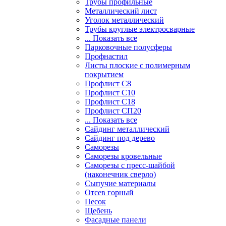
Трубы профильные
Металлический лист
Уголок металлический
Трубы круглые электросварные
... Показать все
Парковочные полусферы
Профнастил
Листы плоские с полимерным
покрытием
Профлист С8
Профлист С10
Профлист С18
Профлист СП20
... Показать все
Сайдинг металлический
Cайдинг под дерево
Саморезы
Саморезы кровельные
Саморезы с пресс-шайбой
(наконечник сверло)
Сыпучие материалы
Отсев горный
Песок
Щебень
Фасадные панели