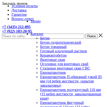
Заказать звонок
Условия оплаты
Доставка
Гарантия
Вопрос-ответ
Меню
+7 (3435) 212-095
+7 (922) 183-20-95
Каталог
Бетон
Бетон гидротехнический
Бетон товарный
Готовый кладочный раствор
Керамзитобетон
Винтовые сваи
Оголовки для винтовых свай
Стальные винтовые сваи СВС
Евроштакетник
Евроштакетник П-образный узкий 85
мм (14 ребер жесткости, скрытая
завальцовка)
Евроштакетник полукруглый 110 мм
(15 ребер жесткости, завальцованные
края)
Евроштакетник фигурный
полукруглый 110 мм (33 ребра