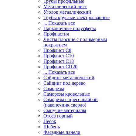
Трубы профильные
Металлический лист
Уголок металлический
Трубы круглые электросварные
... Показать все
Парковочные полусферы
Профнастил
Листы плоские с полимерным
покрытием
Профлист С8
Профлист С10
Профлист С18
Профлист СП20
... Показать все
Сайдинг металлический
Cайдинг под дерево
Саморезы
Саморезы кровельные
Саморезы с пресс-шайбой
(наконечник сверло)
Сыпучие материалы
Отсев горный
Песок
Щебень
Фасадные панели