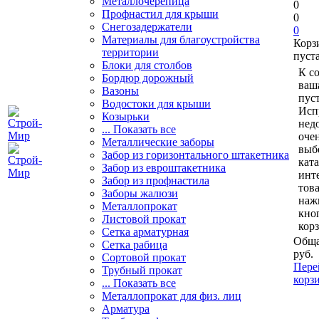
Металлочерепица
0
Профнастил для крыши
0
Снегозадержатели
0
Материалы для благоустройства
Корз
территории
пуст
Блоки для столбов
К с
Бордюр дорожный
ваш
Вазоны
пуст
Водостоки для крыши
Исп
Козырьки
нед
... Показать все
очен
Металлические заборы
выб
Забор из горизонтального штакетника
кат
Забор из евроштакетника
инт
Забор из профнастила
тов
Заборы жалюзи
наж
Металлопрокат
кно
Листовой прокат
кор
Сетка арматурная
Обща
Сетка рабица
руб.
Сортовой прокат
Пере
Трубный прокат
корз
... Показать все
Металлопрокат для физ. лиц
Арматура