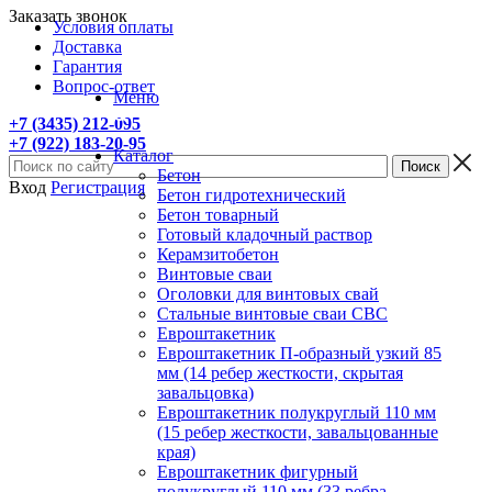
Заказать звонок
Условия оплаты
Доставка
Гарантия
Вопрос-ответ
Меню
+7 (3435) 212-095
+7 (922) 183-20-95
Каталог
Бетон
Вход
Регистрация
Бетон гидротехнический
Бетон товарный
Готовый кладочный раствор
Керамзитобетон
Винтовые сваи
Оголовки для винтовых свай
Стальные винтовые сваи СВС
Евроштакетник
Евроштакетник П-образный узкий 85
мм (14 ребер жесткости, скрытая
завальцовка)
Евроштакетник полукруглый 110 мм
(15 ребер жесткости, завальцованные
края)
Евроштакетник фигурный
полукруглый 110 мм (33 ребра