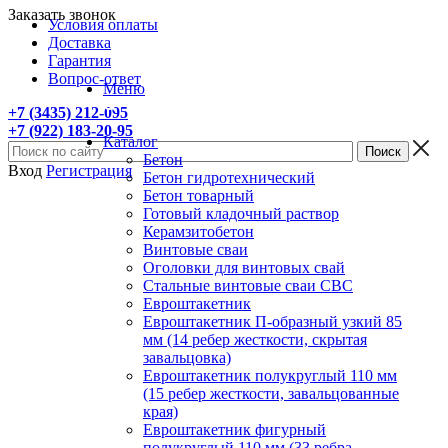
Заказать звонок
Условия оплаты
Доставка
Гарантия
Вопрос-ответ
Меню
+7 (3435) 212-095
+7 (922) 183-20-95
Каталог
Бетон
Вход
Регистрация
Бетон гидротехнический
Бетон товарный
Готовый кладочный раствор
Керамзитобетон
Винтовые сваи
Оголовки для винтовых свай
Стальные винтовые сваи СВС
Евроштакетник
Евроштакетник П-образный узкий 85
мм (14 ребер жесткости, скрытая
завальцовка)
Евроштакетник полукруглый 110 мм
(15 ребер жесткости, завальцованные
края)
Евроштакетник фигурный
полукруглый 110 мм (33 ребра