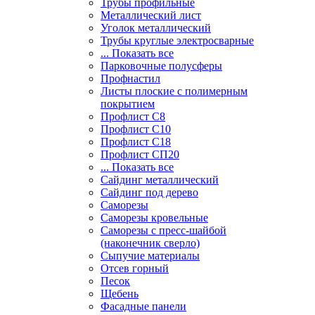
Трубы профильные
Металлический лист
Уголок металлический
Трубы круглые электросварные
... Показать все
Парковочные полусферы
Профнастил
Листы плоские с полимерным
покрытием
Профлист С8
Профлист С10
Профлист С18
Профлист СП20
... Показать все
Сайдинг металлический
Cайдинг под дерево
Саморезы
Саморезы кровельные
Саморезы с пресс-шайбой
(наконечник сверло)
Сыпучие материалы
Отсев горный
Песок
Щебень
Фасадные панели