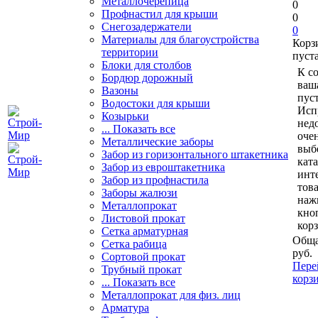
Металлочерепица
0
Профнастил для крыши
0
Снегозадержатели
0
Материалы для благоустройства
Корз
территории
пуст
Блоки для столбов
К с
Бордюр дорожный
ваш
Вазоны
пуст
Водостоки для крыши
Исп
Козырьки
нед
... Показать все
очен
Металлические заборы
выб
Забор из горизонтального штакетника
кат
Забор из евроштакетника
инт
Забор из профнастила
тов
Заборы жалюзи
наж
Металлопрокат
кно
Листовой прокат
кор
Сетка арматурная
Обща
Сетка рабица
руб.
Сортовой прокат
Пере
Трубный прокат
корз
... Показать все
Металлопрокат для физ. лиц
Арматура