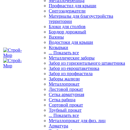
Металлочерепица
Профнастил для крыши
Снегозадержатели
Материалы для благоустройства
территории
Блоки для столбов
Бордюр дорожный
Вазоны
Водостоки для крыши
Козырьки
... Показать все
Металлические заборы
Забор из горизонтального штакетника
Забор из евроштакетника
Забор из профнастила
Заборы жалюзи
Металлопрокат
Листовой прокат
Сетка арматурная
Сетка рабица
Сортовой прокат
Трубный прокат
... Показать все
Металлопрокат для физ. лиц
Арматура