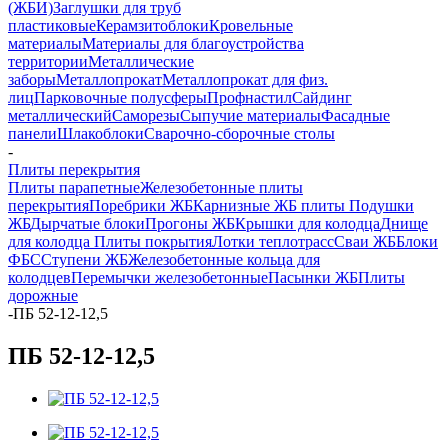
(ЖБИ)
Заглушки для труб
пластиковые
Керамзитоблоки
Кровельные
материалы
Материалы для благоустройства
территории
Металлические
заборы
Металлопрокат
Металлопрокат для физ.
лиц
Парковочные полусферы
Профнастил
Сайдинг
металлический
Саморезы
Сыпучие материалы
Фасадные
панели
Шлакоблоки
Сварочно-сборочные столы
-
Плиты перекрытия
Плиты парапетные
Железобетонные плиты
перекрытия
Поребрики ЖБ
Карнизные ЖБ плиты
Подушки
ЖБ
Дырчатые блоки
Прогоны ЖБ
Крышки для колодца
Днище
для колодца
Плиты покрытия
Лотки теплотрасс
Сваи ЖБ
Блоки
ФБС
Ступени ЖБ
Железобетонные кольца для
колодцев
Перемычки железобетонные
Пасынки ЖБ
Плиты
дорожные
-
ПБ 52-12-12,5
ПБ 52-12-12,5