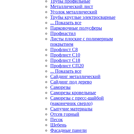
Трубы профильные
Металлический лист
Уголок металлический
Трубы круглые электросварные
... Показать все
Парковочные полусферы
Профнастил
Листы плоские с полимерным
покрытием
Профлист С8
Профлист С10
Профлист С18
Профлист СП20
... Показать все
Сайдинг металлический
Cайдинг под дерево
Саморезы
Саморезы кровельные
Саморезы с пресс-шайбой
(наконечник сверло)
Сыпучие материалы
Отсев горный
Песок
Щебень
Фасадные панели