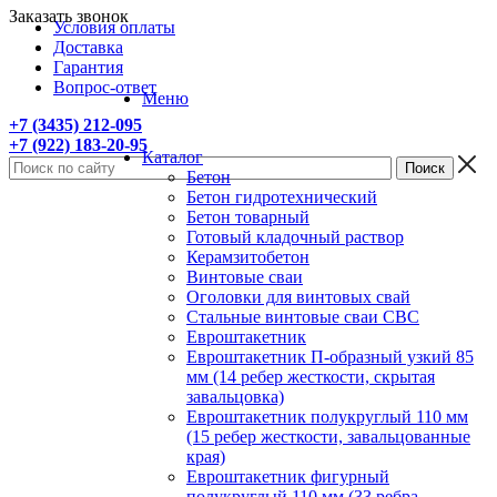
Заказать звонок
Условия оплаты
Доставка
Гарантия
Вопрос-ответ
Меню
+7 (3435) 212-095
+7 (922) 183-20-95
Каталог
Бетон
Бетон гидротехнический
Бетон товарный
Готовый кладочный раствор
Керамзитобетон
Винтовые сваи
Оголовки для винтовых свай
Стальные винтовые сваи СВС
Евроштакетник
Евроштакетник П-образный узкий 85
мм (14 ребер жесткости, скрытая
завальцовка)
Евроштакетник полукруглый 110 мм
(15 ребер жесткости, завальцованные
края)
Евроштакетник фигурный
полукруглый 110 мм (33 ребра