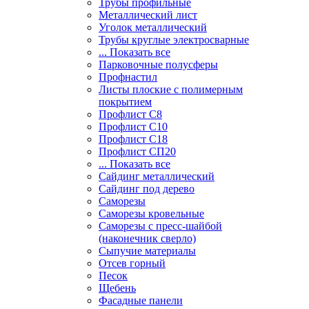
Трубы профильные
Металлический лист
Уголок металлический
Трубы круглые электросварные
... Показать все
Парковочные полусферы
Профнастил
Листы плоские с полимерным
покрытием
Профлист С8
Профлист С10
Профлист С18
Профлист СП20
... Показать все
Сайдинг металлический
Cайдинг под дерево
Саморезы
Саморезы кровельные
Саморезы с пресс-шайбой
(наконечник сверло)
Сыпучие материалы
Отсев горный
Песок
Щебень
Фасадные панели