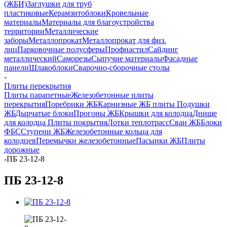
(ЖБИ)
Заглушки для труб
пластиковые
Керамзитоблоки
Кровельные
материалы
Материалы для благоустройства
территории
Металлические
заборы
Металлопрокат
Металлопрокат для физ.
лиц
Парковочные полусферы
Профнастил
Сайдинг
металлический
Саморезы
Сыпучие материалы
Фасадные
панели
Шлакоблоки
Сварочно-сборочные столы
-
Плиты перекрытия
Плиты парапетные
Железобетонные плиты
перекрытия
Поребрики ЖБ
Карнизные ЖБ плиты
Подушки
ЖБ
Дырчатые блоки
Прогоны ЖБ
Крышки для колодца
Днище
для колодца
Плиты покрытия
Лотки теплотрасс
Сваи ЖБ
Блоки
ФБС
Ступени ЖБ
Железобетонные кольца для
колодцев
Перемычки железобетонные
Пасынки ЖБ
Плиты
дорожные
-
ПБ 23-12-8
ПБ 23-12-8