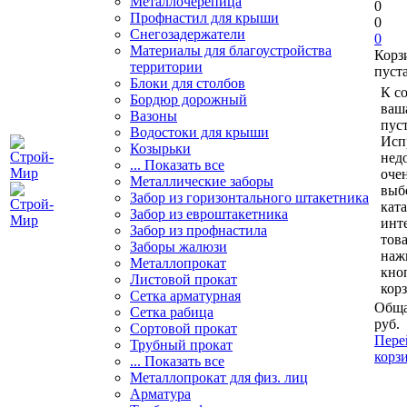
Металлочерепица
0
Профнастил для крыши
0
Снегозадержатели
0
Материалы для благоустройства
Корз
территории
пуст
Блоки для столбов
К с
Бордюр дорожный
ваш
Вазоны
пуст
Водостоки для крыши
Исп
Козырьки
нед
... Показать все
очен
Металлические заборы
выб
Забор из горизонтального штакетника
кат
Забор из евроштакетника
инт
Забор из профнастила
тов
Заборы жалюзи
наж
Металлопрокат
кно
Листовой прокат
кор
Сетка арматурная
Обща
Сетка рабица
руб.
Сортовой прокат
Пере
Трубный прокат
корз
... Показать все
Металлопрокат для физ. лиц
Арматура