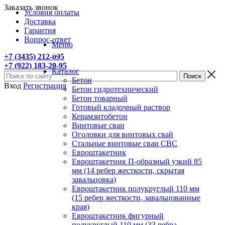
Заказать звонок
Условия оплаты
Доставка
Гарантия
Вопрос-ответ
Меню
+7 (3435) 212-095
+7 (922) 183-20-95
Каталог
Бетон
Вход
Регистрация
Бетон гидротехнический
Бетон товарный
Готовый кладочный раствор
Керамзитобетон
Винтовые сваи
Оголовки для винтовых свай
Стальные винтовые сваи СВС
Евроштакетник
Евроштакетник П-образный узкий 85
мм (14 ребер жесткости, скрытая
завальцовка)
Евроштакетник полукруглый 110 мм
(15 ребер жесткости, завальцованные
края)
Евроштакетник фигурный
полукруглый 110 мм (33 ребра