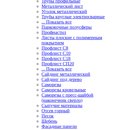
Трубы профильные
Металлический лист
Уголок металлический
Трубы круглые электросварные
... Показать все
Парковочные полусферы
Профнастил
Листы плоские с полимерным
покрытием
Профлист С8
Профлист С10
Профлист С18
Профлист СП20
... Показать все
Сайдинг металлический
Cайдинг под дерево
Саморезы
Саморезы кровельные
Саморезы с пресс-шайбой
(наконечник сверло)
Сыпучие материалы
Отсев горный
Песок
Щебень
Фасадные панели