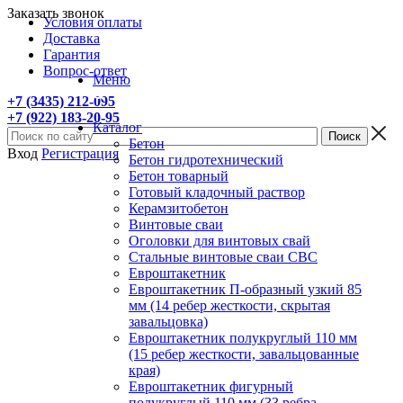
Заказать звонок
Условия оплаты
Доставка
Гарантия
Вопрос-ответ
Меню
+7 (3435) 212-095
+7 (922) 183-20-95
Каталог
Бетон
Вход
Регистрация
Бетон гидротехнический
Бетон товарный
Готовый кладочный раствор
Керамзитобетон
Винтовые сваи
Оголовки для винтовых свай
Стальные винтовые сваи СВС
Евроштакетник
Евроштакетник П-образный узкий 85
мм (14 ребер жесткости, скрытая
завальцовка)
Евроштакетник полукруглый 110 мм
(15 ребер жесткости, завальцованные
края)
Евроштакетник фигурный
полукруглый 110 мм (33 ребра