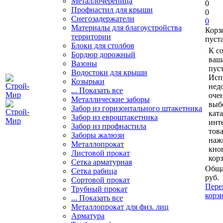
Металлочерепица
0
Профнастил для крыши
0
Снегозадержатели
0
Материалы для благоустройства
Корз
территории
пуст
Блоки для столбов
К с
Бордюр дорожный
ваш
Вазоны
пуст
Водостоки для крыши
Исп
Козырьки
нед
... Показать все
очен
Металлические заборы
выб
Забор из горизонтального штакетника
кат
Забор из евроштакетника
инт
Забор из профнастила
тов
Заборы жалюзи
наж
Металлопрокат
кно
Листовой прокат
кор
Сетка арматурная
Обща
Сетка рабица
руб.
Сортовой прокат
Пере
Трубный прокат
корз
... Показать все
Металлопрокат для физ. лиц
Арматура