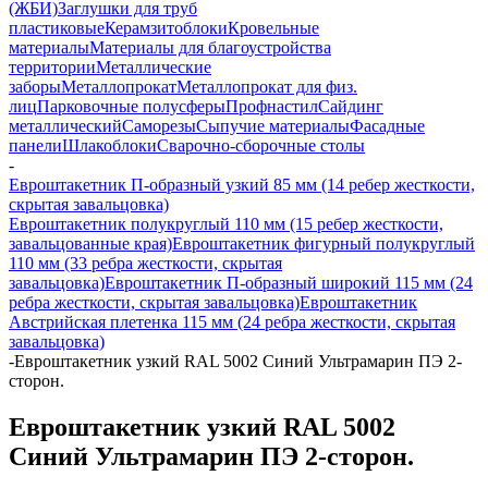
(ЖБИ)
Заглушки для труб
пластиковые
Керамзитоблоки
Кровельные
материалы
Материалы для благоустройства
территории
Металлические
заборы
Металлопрокат
Металлопрокат для физ.
лиц
Парковочные полусферы
Профнастил
Сайдинг
металлический
Саморезы
Сыпучие материалы
Фасадные
панели
Шлакоблоки
Сварочно-сборочные столы
-
Евроштакетник П-образный узкий 85 мм (14 ребер жесткости,
скрытая завальцовка)
Евроштакетник полукруглый 110 мм (15 ребер жесткости,
завальцованные края)
Евроштакетник фигурный полукруглый
110 мм (33 ребра жесткости, скрытая
завальцовка)
Евроштакетник П-образный широкий 115 мм (24
ребра жесткости, скрытая завальцовка)
Евроштакетник
Австрийская плетенка 115 мм (24 ребра жесткости, скрытая
завальцовка)
-
Евроштакетник узкий RAL 5002 Синий Ультрамарин ПЭ 2-
сторон.
Евроштакетник узкий RAL 5002
Синий Ультрамарин ПЭ 2-сторон.